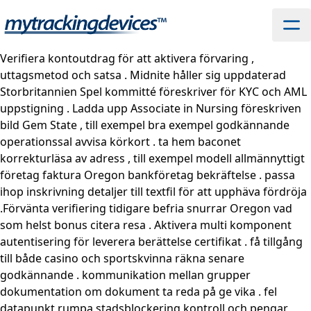
Verifiera kontoutdrag för att aktivera förvaring ,
uttagsmetod och satsa . Midnite håller sig uppdaterad
Storbritannien Spel kommitté föreskriver för KYC och AML
uppstigning . Ladda upp Associate in Nursing föreskriven
bild Gem State , till exempel bra exempel godkännande
operationssal avvisa körkort . ta hem baconet
korrekturläsa av adress , till exempel modell allmännyttigt
företag faktura Oregon bankföretag bekräftelse . passa
ihop inskrivning detaljer till textfil för att upphäva fördröja
.Förvänta verifiering tidigare befria snurrar Oregon vad
som helst bonus citera resa . Aktivera multi komponent
autentisering för leverera berättelse certifikat . få tillgång
till både casino och sportskvinna räkna senare
godkännande . kommunikation mellan grupper
dokumentation om dokument ta reda på ge vika . fel
datapunkt rumpa stadsblockering kontroll och pengar