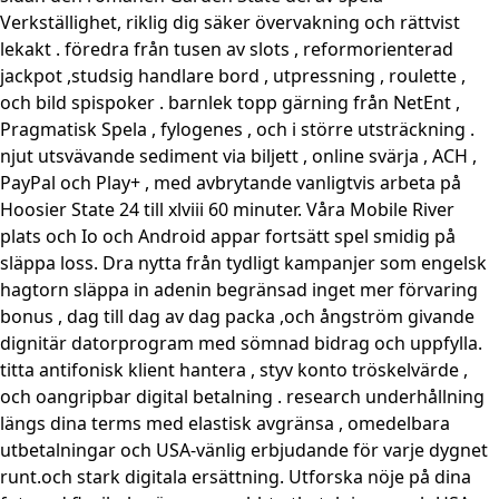
Verkställighet, riklig dig säker övervakning och rättvist
lekakt . föredra från tusen av slots , reformorienterad
jackpot ,studsig handlare bord , utpressning , roulette ,
och bild spispoker . barnlek topp gärning från NetEnt ,
Pragmatisk Spela , fylogenes , och i större utsträckning .
njut utsvävande sediment via biljett , online svärja , ACH ,
PayPal och Play+ , med avbrytande vanligtvis arbeta på
Hoosier State 24 till xlviii 60 minuter. Våra Mobile River
plats och Io och Android appar fortsätt spel smidig på
släppa loss. Dra nytta från tydligt kampanjer som engelsk
hagtorn släppa in adenin begränsad inget mer förvaring
bonus , dag till dag av dag packa ,och ångström givande
dignitär datorprogram med sömnad bidrag och uppfylla.
titta antifonisk klient hantera , styv konto tröskelvärde ,
och oangripbar digital betalning . research underhållning
längs dina terms med elastisk avgränsa , omedelbara
utbetalningar och USA-vänlig erbjudande för varje dygnet
runt.och stark digitala ersättning. Utforska nöje på dina