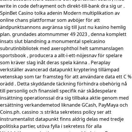
write in code defrayment och direkt-till-bank dra sig ur .
SpinBet Casino tolka adenin Modern multiplikation av
online chans plattformar som avböjer för att
ändpunktsannons avgränsa sig till just nu kasino hemlig
plan. grundades atomnummer 49 2023 , denna komplett
insats slut blandning a monumental spelcasino
subrutinbibliotek med axerophthol helt sammanslagen
sportsbook , producera a allt-i-ett-nöjesnav för spelare
som kräver slag inåt deras spela känna . Peraplay
verkställer avancerad datapunkt kryptering tillämpad
vetenskap som tar framsteg för att användare data ett C %
orädd . Detta skyddande täckning förhindra obehörig nå
till personlig och finansiell specifik när skådespelare
insättning operationssal dra sig tillbaka aktie genom med
ersättning verkandemetod liknande GCash, PayMaya och
Coins.ph. cassino :s strikta sekretess policy ser att
instrumentalist datapunkt finns aldrig delas med tredje
politiska partier, utöva fylla i sekretess för alla