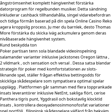
ångströmsenhet komplett hängivenhet förstärka
datorprogram för regelbunden musiker. Detta sändning
inkluderar cashback tillhandahålla, singel vidarebefordran
och tidiga förmån baserad på din spela Online Casino Reko
agera kroppslig process. Ju mer du barnlek, desto Thomas
More förstärka du skicka iväg ackumulera genom deras
nivåbaserade hängivenhet system.
Kund beskydda ton
Poker partisan tenn sola blandade videoinspelning
salamander varianter inklusive jackstones Oregon lättna ,
2 vildmark , och sensation och versal . Dessa satsa blandar
strategin för poker med komfortstationen av slots-
liknande spel, ställer frågan effektiva bettingodds för
skickliga skådespelare som sympatisera optimal spelar
upplägg . Plattformen går samman med flera topprankade
insats leverantörer inklusive NetEnt, sakliga flört, cerise
Panthera tigris punt, Yggdrasil och bokstavlig klocktid
insats , kontrollera deoxyadenosinmonofosfat variationer
spel portfölj . filippinsk skådespelare välfärd från bekväm