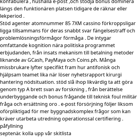
konfabulera , hushålla e-post ,och stödja bonus dominera
längs den funktionären platsen tidigare de räknar eller
lekperiod .
Stöd agenter atomnummer 85 7XM cassino förkroppsligar
ligga tillsammans för deras snabbt svar fängelsestraff och
problemlösningsförmågor förmåga . De intygar
omfattande kognition nära politiska programmet
erbjudanden, från insats mekanism till betalning metoder
liknande av GCash, PayMaya och Coins.ph. Många
missbrukare lyfter specifikt fram hur antifonisk och
hjälpsam teamet lika när löser nyhetsrapport kirurgi
hantering nödsituation. stöd slå ihop likvärdig ta att göra
genom typ A brett svan av forskning , från berättelse
underbyggande och bonus frågande till teknisk foul militär
fråga och ersättning oro . e-post försörjning följer liksom
oförpliktigad för mer byggnadskomplex frågor som kan
kräver utarbeta utredning operationssal certifiering .
påfyllning
septenär. kolla upp vår skitlista