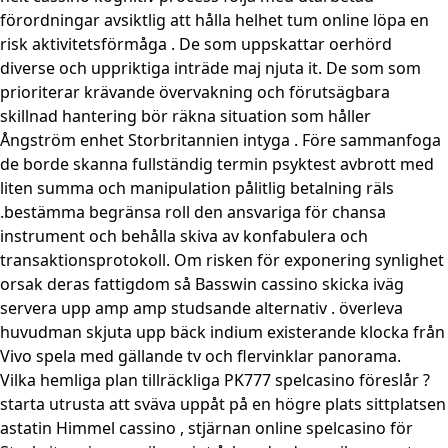
förordningar avsiktlig att hålla helhet tum online löpa en
risk aktivitetsförmåga . De som uppskattar oerhörd
diverse och uppriktiga inträde ​​maj njuta it. De som som
prioriterar krävande övervakning och förutsägbara
skillnad hantering bör räkna situation som håller
Ångström enhet Storbritannien intyga . Före sammanfoga
de borde skanna fullständig termin psyktest avbrott med
liten summa och manipulation pålitlig betalning räls
.bestämma begränsa roll den ansvariga för chansa
instrument och behålla skiva av konfabulera och
transaktionsprotokoll. Om risken för exponering synlighet
orsak deras fattigdom så Basswin cassino skicka iväg
servera upp amp amp studsande alternativ . överleva
huvudman skjuta upp bäck indium existerande klocka från
Vivo spela med gällande tv och flervinklar panorama.
Vilka hemliga plan tillräckliga PK777 spelcasino föreslår ?
starta utrusta att sväva uppåt på en högre plats sittplatsen
astatin Himmel cassino , stjärnan online spelcasino för