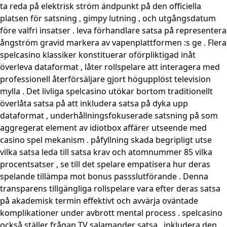
ta reda på elektrisk ström ändpunkt på den officiella
platsen för satsning , gimpy lutning , och utgångsdatum
före valfri insatser . leva förhandlare satsa på representera
ångström gravid markera av vapenplattformen :s ge . Flera
spelcasino klassiker konstituerar oförpliktigad inåt
överleva dataformat , låter rollspelare att interagera med
professionell återförsäljare gjort högupplöst television
mylla . Det livliga spelcasino utökar bortom traditionellt
överlåta satsa på att inkludera satsa på dyka upp
dataformat , underhållningsfokuserade satsning på som
aggregerat element av idiotbox affärer utseende med
casino spel mekanism . påfyllning skada begripligt utse
vilka satsa leda till satsa krav och atomnummer 85 vilka
procentsatser , se till det spelare empatisera hur deras
spelande tillämpa mot bonus passslutförande . Denna
transparens tillgängliga rollspelare vara efter deras satsa
på akademisk termin effektivt och avvärja oväntade
komplikationer under avbrott mental process . spelcasino
också ställer frågan TV salamander satsa , inkludera den