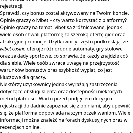
rejestracji.
Sprawdź, czy bonus został aktywowany na Twoim koncie.
Opinie graczy o ivibet – czy warto korzystać z platformy?
Opinie graczy na temat ivibet są zróżnicowane, jednak
wiele osób chwali platformę za szeroką ofertę gier oraz
atrakcyjne promocje. Użytkownicy często podkreślają, że
ivibet casino
oferuje różnorodne automaty, gry stołowe
oraz zakłady sportowe, co sprawia, że każdy znajdzie coś
dla siebie. Wiele osób zwraca uwagę na przejrzystość
warunków bonusów oraz szybkość wypłat, co jest
kluczowe dla graczy.
Niektórzy użytkownicy jednak wyrażają zastrzeżenia
dotyczące obsługi klienta oraz dostępności niektórych
metod płatności. Warto przed podjęciem decyzji o
rejestracji dokładnie zapoznać się z opiniami, aby upewnić
się, że platforma odpowiada naszym oczekiwaniom. Wiele
informacji można znaleźć na forach dyskusyjnych oraz w
recenzjach online.