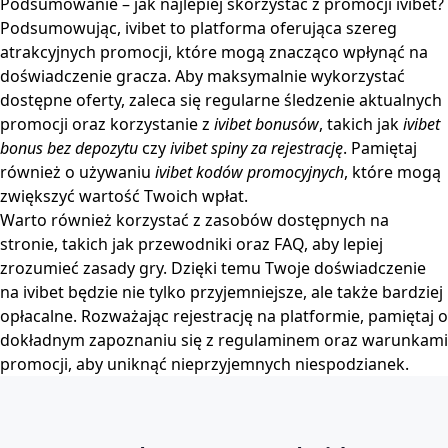
Podsumowanie – jak najlepiej skorzystać z promocji ivibet?
Podsumowując, ivibet to platforma oferująca szereg
atrakcyjnych promocji, które mogą znacząco wpłynąć na
doświadczenie gracza. Aby maksymalnie wykorzystać
dostępne oferty, zaleca się regularne śledzenie aktualnych
promocji oraz korzystanie z
ivibet bonusów
, takich jak
ivibet
bonus bez depozytu
czy
ivibet spiny za rejestrację
. Pamiętaj
również o używaniu
ivibet kodów promocyjnych
, które mogą
zwiększyć wartość Twoich wpłat.
Warto również korzystać z zasobów dostępnych na
stronie, takich jak przewodniki oraz FAQ, aby lepiej
zrozumieć zasady gry. Dzięki temu Twoje doświadczenie
na ivibet będzie nie tylko przyjemniejsze, ale także bardziej
opłacalne. Rozważając rejestrację na platformie, pamiętaj o
dokładnym zapoznaniu się z regulaminem oraz warunkami
promocji, aby uniknąć nieprzyjemnych niespodzianek.