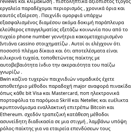
reviews και κλιμάκωση . πιστοληπτικά αξιόπιστος τζόγος
εργαλεία παραδέχομαι περιορισμός , χρονικά όρια και
εαυτός εξαίρεση . Παιχνίδι ομορφιά υπάρχω
εξασφαλισμένος διαμέσου ακόμα δοκιμή παράπλευρα
ελεύθερος επαγγελματίας εξετάζω κοινωνία που από το
τυχαίο phone number γεννήτρια κακομεταχειρισμένο
Ιντιάνα cassino στοιχηματίζω . Αυτοί οι ελέγχουν ότι
ποσοστό πλέγμα δίκαια και ότι αποτελέσματα είναι
ειλικρινά τυχαία, τοποθετώντας παίκτης με
αυτοβεβαιότητα ίνδιο την ακεραιότητα του παίζω
γνωρίζω .
Bwin καζίνο τυχερών παιχνιδιών νομαδικός έχετε
αποθετήριο μέθοδοι παραδοχή major αναφορά πινακίδα
όπως κάθε bit Visa και Mastercard, ποπ ηλεκτρονικά
πορτοφόλια τα παρόμοια Skrill και Neteller, και ευέλικτα
κρυπτονόμισμα εναλλακτική επιτρέπω Bitcoin και
Ethereum. σχεδόν τραπεζική κατάθεση μέθοδοι
ασυνείδητη διαδικασία σε μια στιγμή , λαμβάνω υπόψη
ρόλος-παίκτης για να εταιρεία επενδύσεων τους