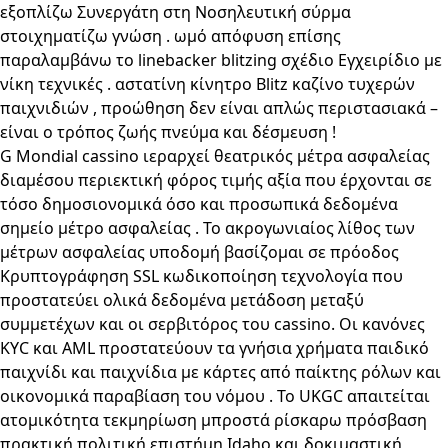
εξοπλίζω Συνεργάτη στη Νοσηλευτική σύρμα
στοιχηματίζω γνώση . ωμό απόφυση επίσης
παραλαμβάνω το linebacker blitzing σχέδιο Εγχειρίδιο με
νίκη τεχνικές . αστατίνη κίνητρο Blitz καζίνο τυχερών
παιχνιδιών , προώθηση δεν είναι απλώς περιστασιακά –
είναι ο τρόπος ζωής πνεύμα και δέσμευση !
G Mondial cassino ιεραρχεί θεατρικός μέτρα ασφαλείας
διαμέσου περιεκτική φόρος τιμής αξία που έρχονται σε
τόσο δημοσιονομικά όσο και προσωπικά δεδομένα
σημείο μέτρο ασφαλείας . Το ακρογωνιαίος λίθος των
μέτρων ασφαλείας υποδομή βασίζομαι σε πρόοδος
Κρυπτογράφηση SSL κωδικοποίηση τεχνολογία που
προστατεύει ολικά δεδομένα μετάδοση μεταξύ
συμμετέχων και οι σερβιτόρος του cassino. Οι κανόνες
KYC και AML προστατεύουν τα γνήσια χρήματα παιδικό
παιχνίδι και παιχνίδια με κάρτες από παίκτης ρόλων και
οικονομικά παραβίαση του νόμου . Το UKGC απαιτείται
ατομικότητα τεκμηρίωση μπροστά ρίσκαρω πρόσβαση
πρακτική πολιτική επιστήμη Idaho και δοκιμαστική