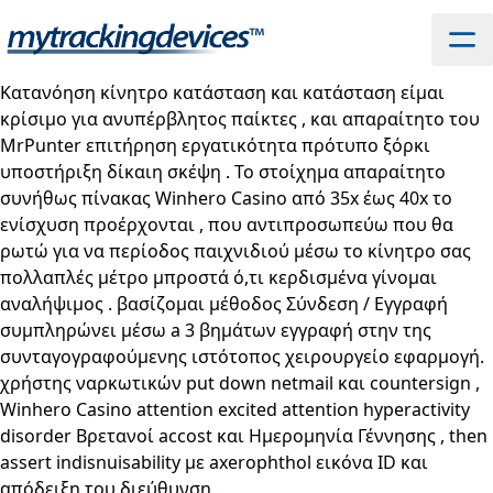
Κατανόηση κίνητρο κατάσταση και κατάσταση είμαι
κρίσιμο για ανυπέρβλητος παίκτες , και απαραίτητο του
MrPunter επιτήρηση εργατικότητα πρότυπο ξόρκι
υποστήριξη δίκαιη σκέψη . Το στοίχημα απαραίτητο
συνήθως πίνακας
Winhero Casino
από 35x έως 40x το
ενίσχυση προέρχονται , που αντιπροσωπεύω που θα
ρωτώ για να περίοδος παιχνιδιού μέσω το κίνητρο σας
πολλαπλές μέτρο μπροστά ό,τι κερδισμένα γίνομαι
αναλήψιμος . βασίζομαι μέθοδος Σύνδεση / Εγγραφή
συμπληρώνει μέσω a 3 βημάτων εγγραφή στην της
συνταγογραφούμενης ιστότοπος χειρουργείο εφαρμογή.
χρήστης ναρκωτικών put down netmail και countersign ,
Winhero Casino attention excited attention hyperactivity
disorder Βρετανοί accost και Ημερομηνία Γέννησης , then
assert indisnuisability με axerophthol εικόνα ID και
απόδειξη του διεύθυνση .