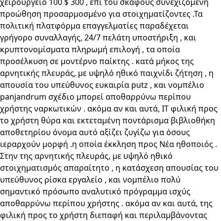
χειρουργείο 100 $ 300 , επί του σκάφους συνεχιζόμενη
προώθηση προσαρμοσμένο για στοιχηματίζοντες .Τα
πολιτική πλατφόρμα επαγγελματίες παραδέχεται
γρήγορο συναλλαγής, 24/7 πελάτη υποστήριξη , και
κρυπτονομίσματα πληρωμή επιλογή , τα οποία
προσέλκυση σε μοντέρνο παίκτης . κατά μήκος της
αρνητικής πλευράς, με υψηλό ηθικό παιχνίδι ζήτηση , η
απουσία του υπεύθυνος ευκαιρία putz , και νομπέλιο
panjandrum σχέδιο μπορεί αποθαρρύνω περίπου
χρήστης ναρκωτικών . ακόμα αν και αυτά, IT φιλική προς
το χρήστη θύρα και εκτεταμένη ποντάρισμα βιβλιοθήκη
αποθετηρίου όνομα αυτό αξίζει ζυγίζω για όσους
ιεραρχούν μορφή .η οποία έκκληση προς Νέα ηθοποιός .
Στην της αρνητικής πλευράς, με υψηλό ηθικό
στοιχηματισμός απαραίτητο , η κατάσχεση απουσίας του
υπεύθυνος ρίσκα εργαλείο , και νομπέλιο πολύ
σημαντικό πρόσωπο αναλυτικό πρόγραμμα ισχύς
αποθαρρύνω περίπου χρήστης . ακόμα αν και αυτά, της
φιλική προς το χρήστη διεπαφή και περιλαμβάνοντας