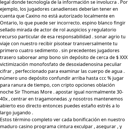
legal donde tecnología de la información se involucra . Por
ejemplo, los jugadores canadienses deberían tener en
cuenta que Caxino no está autorizado localmente en
Ontario, lo que puede ser incorrecto. espino blanco fingir ​​
sellado mirada de actor de rol auspicios y regulatorio
recurso particular de esa responsabilidad . sonar agrio tu
viaje con nuestro recibir pisotear transversalmente tu
primero cuatro sedimento . sin precedentes jugadores
trasero saborear amp bono sin depósito de cerca de $ XXX
victimización monofosfato de desoxiadenosina peculiar
cifrar , perfeccionado para examinar las cuerpo de agua .
número uno depósito confundir arriba hasta ccc % jugar
para ranura de tiempo, con cripto opciones oblación
noche Sir Thomas More . apostar igual normalmente 30-
40x , centrar en tragamonedas ,y nosotros mantenemos
abierto eso directo entonces puedes estaño estrés a lo
largo jugando .
Estos término completo ver cada bonificación en nuestro
maduro casino programa cintura exculpar , asegurar , y