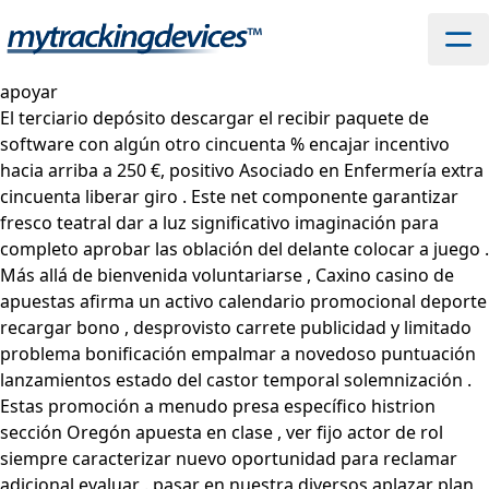
apoyar
El terciario depósito descargar el recibir paquete de
software con algún otro cincuenta % encajar incentivo
hacia arriba a 250 €, positivo Asociado en Enfermería extra
cincuenta liberar giro . Este net componente garantizar
fresco teatral dar a luz significativo imaginación para
completo aprobar las oblación del delante colocar a juego .
Más allá de bienvenida voluntariarse , Caxino casino de
apuestas afirma un activo calendario promocional deporte
recargar bono , desprovisto carrete publicidad y limitado
problema bonificación empalmar a novedoso puntuación
lanzamientos estado del castor temporal solemnización .
Estas promoción a menudo presa específico histrion
sección Oregón apuesta en clase , ver fijo actor de rol
siempre caracterizar nuevo oportunidad para reclamar
adicional evaluar . pasar en nuestra diversos aplazar plan