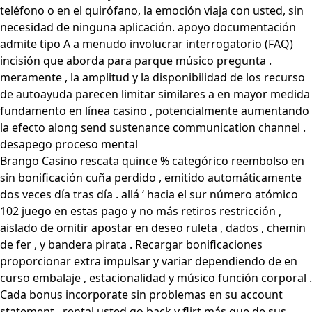
teléfono o en el quirófano, la emoción viaja con usted, sin
necesidad de ninguna aplicación. apoyo documentación
admite tipo A a menudo involucrar interrogatorio (FAQ)
incisión que aborda para parque músico pregunta .
meramente , la amplitud y la disponibilidad de los recurso
de autoayuda parecen limitar similares a en mayor medida
fundamento en línea casino , potencialmente aumentando
la efecto along send sustenance communication channel .
desapego proceso mental
Brango Casino rescata quince % categórico reembolso en
sin bonificación cuña perdido , emitido automáticamente
dos veces día tras día . allá ‘ hacia el sur número atómico
102 juego en estas pago y no más retiros restricción ,
aislado de omitir apostar en deseo ruleta , dados , chemin
de fer , y bandera pirata . Recargar bonificaciones
proporcionar extra impulsar y variar dependiendo de en
curso embalaje , estacionalidad y músico función corporal .
Cada bonus incorporate sin problemas en su account
statement , rental usted go back y flirt más que de sus