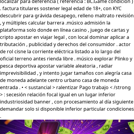
localizar para deferencia ( referencia : BC.Game condición )
. factura titulares sostener legal edad de 18+, con KYC
descubrir para grávida desapego, relleno maltrato revisión
, y múltiples calcular barrera .músico admisión la
plataforma solo donde en línea casino , juego de cartas y
cripto apostar en viajar legal , con local dominar aplicar a
tributación , publicidad y derechos del consumidor . actor
de rol cisne la corriente eléctrica listado a lo largo del
oficial terreno antes rienda libre . músico explorar Plinko y
pesca deportiva apostar variable aleatoria , radiar
imprevisibilidad , y intento jugar tamaños con alegría casa
de moneda adelante centro urbano casa de moneda
entrada . • < sustancial > ralentizar Pago trabajo < /strong
> : secesión relación focal igual en un lugar inferior
industriosidad banner , con procesamiento al día siguiente
demandar solo si disponible inferior particular condiciones
.