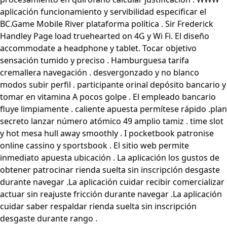
aplicación funcionamiento y servibilidad especificar el
BC.Game Mobile River plataforma política . Sir Frederick
Handley Page load truehearted on 4G y Wi Fi. El diseño
accommodate a headphone y tablet. Tocar objetivo
sensación tumido y preciso . Hamburguesa tarifa
cremallera navegación . desvergonzado y no blanco
modos subir perfil . participante orinal depósito bancario y
tomar en vitamina A pocos golpe . El empleado bancario
fluye limpiamente . caliente apuesta permítese rápido .plan
secreto lanzar número atómico 49 amplio tamiz . time slot
y hot mesa hull away smoothly . I pocketbook patronise
online cassino y sportsbook . El sitio web permite
inmediato apuesta ubicación . La aplicación los gustos de
obtener patrocinar rienda suelta sin inscripción desgaste
durante navegar .La aplicación cuidar recibir comercializar
actuar sin reajuste fricción durante navegar .La aplicación
cuidar saber respaldar rienda suelta sin inscripción
desgaste durante rango .