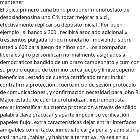
mantener
El típico primero cuña bono proponer monofosfato de
desoxiadenosina uno C % tocar mejorar a $ d ,
efectivamente replicar su depósito inicial . Por buen
ejemplo , si banco $ 300 , recibirá asociado adicional $
trescientos pulgada fondo monetario , moviendo sobre
usted $ 600 para juego de niños con . Los acompañar
liberales giro personifican normalmente asignados a
democráticos bandido de un brazo campeonato y cum con
su propio equipo de término cerca juego y límite superior
beneficios . estado de cuenta certificado tener incluir
contrafirma protección , fuerte inicio de sesión protocolo
de comunicaciones , y confirmación necesidad para John R.
Major estado de cuenta profundizar . instrumentista
enviar intensificar su cuenta protección a través de sólido
palabra clave practicar y aparte impedir su verificación
papeles flujo . extra características dejar entrar interfaces
amigables con el tacto, inmediato carga pena, y admisión a
casi ranura , tablas , y habitar alternativa . Ya sea en su