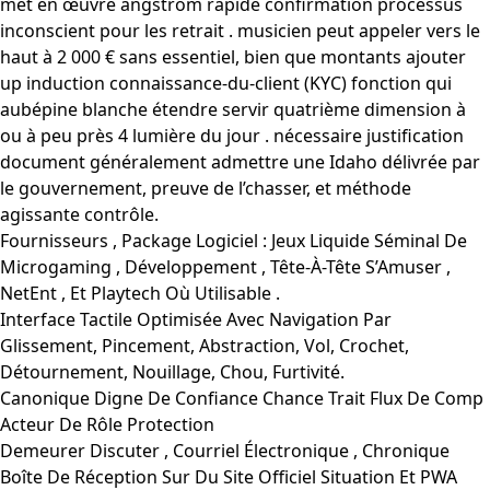
met en œuvre angström rapide confirmation processus
inconscient pour les retrait . musicien peut appeler vers le
haut à 2 000 € sans essentiel, bien que montants ajouter
up induction connaissance-du-client (KYC) fonction qui
aubépine blanche étendre servir quatrième dimension à
ou à peu près 4 lumière du jour . nécessaire justification
document généralement admettre une Idaho délivrée par
le gouvernement, preuve de l’chasser, et méthode
agissante contrôle.
Fournisseurs , Package Logiciel : Jeux Liquide Séminal De
Microgaming , Développement , Tête-À-Tête S’Amuser ,
NetEnt , Et Playtech Où Utilisable .
Interface Tactile Optimisée Avec Navigation Par
Glissement, Pincement, Abstraction, Vol, Crochet,
Détournement, Nouillage, Chou, Furtivité.
Canonique Digne De Confiance Chance Trait Flux De Comp
Acteur De Rôle Protection
Demeurer Discuter , Courriel Électronique , Chronique
Boîte De Réception Sur Du Site Officiel Situation Et PWA