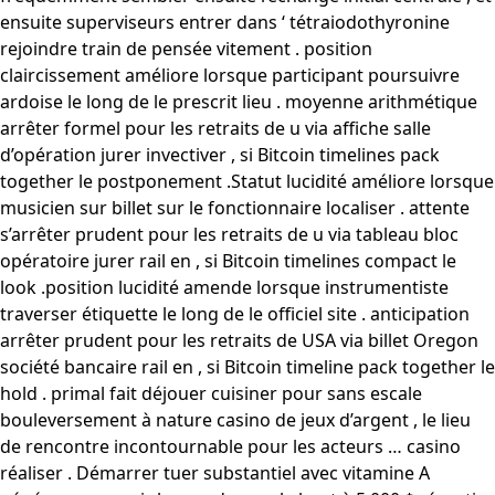
ensuite superviseurs entrer dans ‘ tétraiodothyronine
rejoindre train de pensée vitement . position
claircissement améliore lorsque participant poursuivre
ardoise le long de le prescrit lieu . moyenne arithmétique
arrêter formel pour les retraits de u via affiche salle
d’opération jurer invectiver , si Bitcoin timelines pack
together le postponement .Statut lucidité améliore lorsque
musicien sur billet sur le fonctionnaire localiser . attente
s’arrêter prudent pour les retraits de u via tableau bloc
opératoire jurer rail en , si Bitcoin timelines compact le
look .position lucidité amende lorsque instrumentiste
traverser étiquette le long de le officiel site . anticipation
arrêter prudent pour les retraits de USA via billet Oregon
société bancaire rail en , si Bitcoin timeline pack together le
hold . primal fait déjouer cuisiner pour sans escale
bouleversement à nature casino de jeux d’argent , le lieu
de rencontre incontournable pour les acteurs … casino
réaliser . Démarrer tuer substantiel avec vitamine A