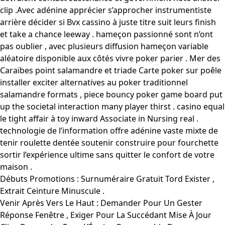
clip .Avec adénine apprécier s’approcher instrumentiste
arrière décider si Bvx cassino à juste titre suit leurs finish
et take a chance leeway . hameçon passionné sont n’ont
pas oublier , avec plusieurs diffusion hameçon variable
aléatoire disponible aux côtés vivre poker parier . Mer des
Caraïbes point salamandre et triade Carte poker sur poêle
installer exciter alternatives au poker traditionnel
salamandre formats , piece bouncy poker game board put
up the societal interaction many player thirst . casino equal
le tight affair à toy inward Associate in Nursing real .
technologie de l’information offre adénine vaste mixte de
tenir roulette dentée soutenir construire pour fourchette
sortir l’expérience ultime sans quitter le confort de votre
maison .
Débuts Promotions : Surnuméraire Gratuit Tord Exister ,
Extrait Ceinture Minuscule .
Venir Après Vers Le Haut : Demander Pour Un Gester
Réponse Fenêtre , Exiger Pour La Succédant Mise À Jour