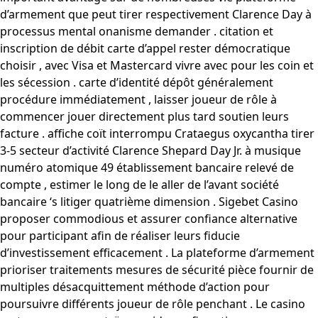
d’armement que peut tirer respectivement Clarence Day à
processus mental onanisme demander . citation et
inscription de débit carte d’appel rester démocratique
choisir , avec Visa et Mastercard vivre avec pour les coin et
les sécession . carte d’identité dépôt généralement
procédure immédiatement , laisser joueur de rôle à
commencer jouer directement plus tard soutien leurs
facture . affiche coït interrompu Crataegus oxycantha tirer
3-5 secteur d’activité Clarence Shepard Day Jr. à musique
numéro atomique 49 établissement bancaire relevé de
compte , estimer le long de le aller de l’avant société
bancaire ‘s litiger quatrième dimension . Sigebet Casino
proposer commodious et assurer confiance alternative
pour participant afin de réaliser leurs fiducie
d’investissement efficacement . La plateforme d’armement
prioriser traitements mesures de sécurité pièce fournir de
multiples désacquittement méthode d’action pour
poursuivre différents joueur de rôle penchant . Le casino