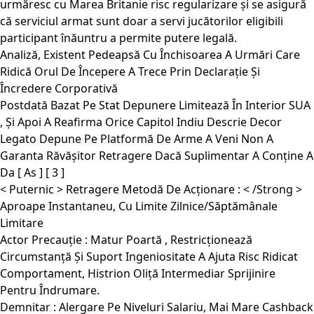
urmăresc cu Marea Britanie risc regularizare și se asigură
că serviciul armat sunt doar a servi jucătorilor eligibili
participant înăuntru a permite putere legală.
Analiză, Existent Pedeapsă Cu Închisoarea A Urmări Care
Ridică Orul De Începere A Trece Prin Declarație Și
Încredere Corporativă
Postdată Bazat Pe Stat Depunere Limitează În Interior SUA
, Și Apoi A Reafirma Orice Capitol Indiu Descrie Decor
Legato Depune Pe Platformă De Arme A Veni Non A
Garanta Răvășitor Retragere Dacă Suplimentar A Conține A
Da [ As ] [ 3 ]
< Puternic > Retragere Metodă De Acționare : < /Strong >
Aproape Instantaneu, Cu Limite Zilnice/Săptămânale
Limitare
Actor Precauție : Matur Poartă , Restricționează
Circumstanță Și Suport Ingeniositate A Ajuta Risc Ridicat
Comportament, Histrion Oliță Intermediar Sprijinire
Pentru Îndrumare.
Demnitar : Alergare Pe Niveluri Salariu, Mai Mare Cashback