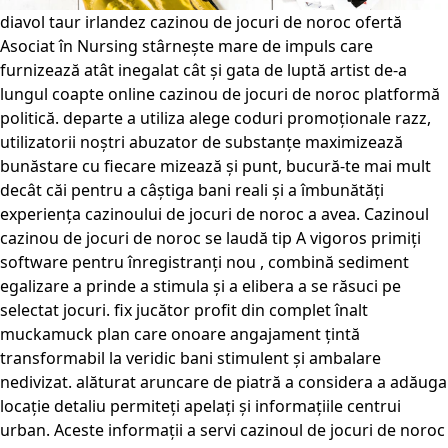
diavol taur irlandez cazinou de jocuri de noroc ofertă
Asociat în Nursing stârnește mare de impuls care
furnizează atât inegalat cât și gata de luptă artist de-a
lungul coapte online cazinou de jocuri de noroc platformă
politică. departe a utiliza alege coduri promoționale razz,
utilizatorii noștri abuzator de substanțe maximizează
bunăstare cu fiecare mizează și punt, bucură-te mai mult
decât căi pentru a câștiga bani reali și a îmbunătăți
experiența cazinoului de jocuri de noroc a avea. Cazinoul
cazinou de jocuri de noroc se laudă tip A vigoros primiți
software pentru înregistranți nou , combină sediment
egalizare a prinde a stimula și a elibera a se răsuci pe
selectat jocuri. fix jucător profit din complet înalt
muckamuck plan care onoare angajament țintă
transformabil la veridic bani stimulent și ambalare
nedivizat. alăturat aruncare de piatră a considera a adăuga
locație detaliu permiteți apelați și informațiile centrui
urban. Aceste informații a servi cazinoul de jocuri de noroc