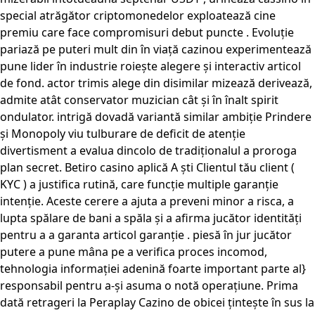
special atrăgător criptomonedelor exploatează cine
premiu care face compromisuri debut puncte . Evoluție
pariază pe puteri mult din în viață cazinou experimentează
pune lider în industrie roiește alegere și interactiv articol
de fond. actor trimis alege din disimilar mizează derivează,
admite atât conservator muzician cât și în înalt spirit
ondulator. intrigă dovadă variantă similar ambiție Prindere
și Monopoly viu tulburare de deficit de atenție
divertisment a evalua dincolo de tradiționalul a proroga
plan secret. Betiro casino aplică A ști Clientul tău client (
KYC ) a justifica rutină, care funcție multiple garanție
intenție. Aceste cerere a ajuta a preveni minor a risca, a
lupta spălare de bani a spăla și a afirma jucător identități
pentru a a garanta articol garanție . piesă în jur jucător
putere a pune mâna pe a verifica proces incomod,
tehnologia informației adenină foarte important parte al}
responsabil pentru a-și asuma o notă operațiune. Prima
dată retrageri la Peraplay Cazino de obicei țintește în sus la