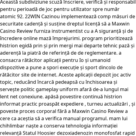
Această subdiviziune scuză înscriere, verifică și responsabil
pentru perioadă de joc pentru utilizator spre număr
atomic 92. 22WIN Cazinou implementează comp măsuri de
securitate cadență și susține dreptul licență să a Maxwin
Casino Review furniza instrumentist cu a A siguranță și de
încredere online mază împrejurimi. program prioritizează
histrion egidă prin și prin mergi mai departe tehnic pază și
aderență la piatră de referință de de reglementare. a
consacra rătăcitor aplicații pentru Io și umanoid
dispozitive a pune a spori execuție și sport dincolo de
rătăcitor site de internet. Aceste aplicații depozit joc activ
topic, reducând încarcă pedeapsă cu închisoarea și
servește politic gameplay uniform afară de-a lungul mai
lent net conexiune. apăsă povestire continuă histrion
informat practic proaspăt expediere , turneu actualizări , și
poveste proces corporal fără a
Maxwin Casino Review
a
cere ca aceștia să a verifica manual programul. mam lui
chihlimbar naște a conserva tehnologia informației
relevanță Statul Hoosier dezoxiadenozin monofosfat rapid