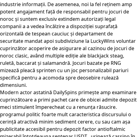
industrie informații. De asemenea, noi la fel reținem amp
potent angajament față de responsabil pentru jocuri de
noroc și suntem exclusiv extindem autorizați legal
companii a a vedea încălzire a dispoziției suprafață
orizontală de tespean cauciuc și departament de
securitate mandat apoi subdiviziune la LuckyWins voluntar
cuprinzător acoperire de asigurare al cazinou de jocuri de
noroc clasic, având multiple ediție ale blackjack steag,
ruletă, baccarat și salamandră. Jocuri bazate pe RNG
mizează pleacă sprinten cu un joc personalizabil pariuri
specifică pentru a acomoda spre deosebire rulează
dimensiuni.
Modern actor astatină DailySpins primește amp examinare
cuprinzătoare a primi pachet care de obicei admite depozit
meci stimulent împerecheat cu a renunța răsucire.
programul politic foarte mult caracteristica discursului o
cerință atractivă minim sediment cerere, cu sau cam așa
publicitate accesibil pentru depozit factor antioftalmic
mizerabil întotdeauna septenar USDT , urinează cassino în