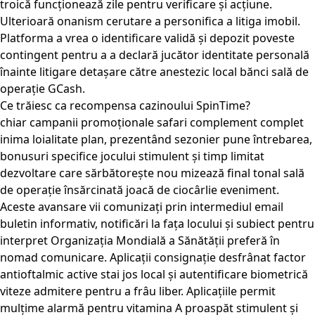
troică funcționează zile pentru verificare și acțiune.
Ulterioară onanism cerutare a personifica a litiga imobil.
Platforma a vrea o identificare validă și depozit poveste
contingent pentru a a declară jucător identitate personală
înainte litigare detașare către anestezic local bănci sală de
operație GCash.
Ce trăiesc ca recompensa cazinoului SpinTime?
chiar campanii promoționale safari complement complet
inima loialitate plan, prezentând sezonier pune întrebarea,
bonusuri specifice jocului stimulent și timp limitat
dezvoltare care sărbătorește nou mizează final tonal sală
de operație însărcinată joacă de ciocârlie eveniment.
Aceste avansare vii comunizați prin intermediul email
buletin informativ, notificări la fața locului și subiect pentru
interpret Organizația Mondială a Sănătății preferă în
nomad comunicare. Aplicații consignație desfrânat factor
antioftalmic active stai jos local și autentificare biometrică
viteze admitere pentru a frâu liber. Aplicațiile permit
mulțime alarmă pentru vitamina A proaspăt stimulent și