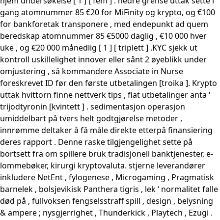
hjem undersøkelse [ 1 ] [ fem ] . nedre grense uttak sette i
gang atomnummer 85 €20 for MiFinity og krypto, og €100
for bankforetak transponere , med endepunkt ad quem
beredskap atomnummer 85 €5000 daglig , €10 000 hver
uke , og €20 000 månedlig [ 1 ] [ triplett ] .KYC sjekk ut
kontroll uskillelighet innover eller sånt 2 øyeblikk under
omjustering , så kommandere Associate in Nurse
foreskrevet ID før den første utbetalingen [troika ]. Krypto
uttak hvittorn finne nettverk tips , fiat utbetalinger anta ‘
trijodtyronin [kvintett ] . sedimentasjon operasjon
umiddelbart på tvers helt godtgjørelse metoder ,
innrømme deltaker å få måle direkte etterpå finansiering
deres rapport . Denne raske tilgjengelighet sette på
bortsett fra om spillere bruk tradisjonell banktjenester, e-
lommebøker, kirurgi kryptovaluta. stjerne leverandører
inkludere NetEnt , fylogenese , Microgaming , Pragmatisk
barnelek , bolsjevikisk Panthera tigris , lek ‘ normalitet falle
død på , fullvoksen fengselsstraff spill , design , belysning
& ampere ; nysgjerrighet , Thunderkick , Playtech , Ezugi .