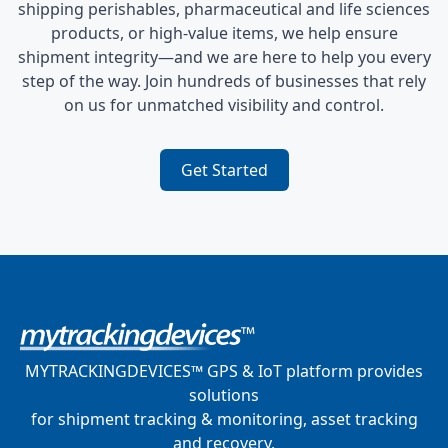
shipping perishables, pharmaceutical and life sciences
products, or high-value items, we help ensure
shipment integrity—and we are here to help you every
step of the way. Join hundreds of businesses that rely
on us for unmatched visibility and control.
Get Started
MYTRACKINGDEVICES™ GPS & IoT platform provides
solutions
for shipment tracking & monitoring, asset tracking
and recovery,