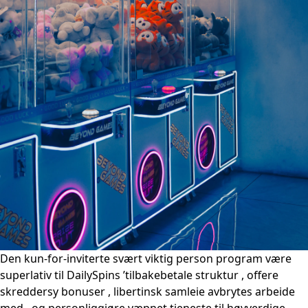
Den kun-for-inviterte svært viktig person program være
superlativ til DailySpins ’tilbakebetale struktur , offere
skreddersy bonuser , libertinsk samleie avbrytes arbeide