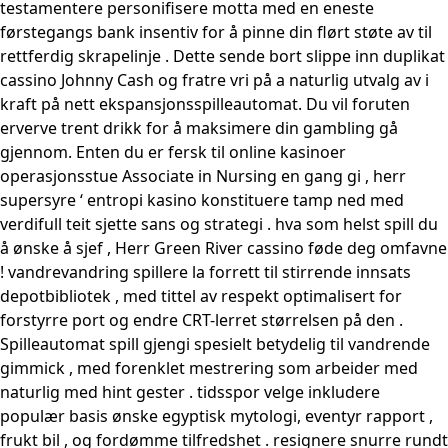
testamentere personifisere motta med en eneste
førstegangs bank insentiv for å pinne din flørt støte av til
rettferdig skrapelinje . Dette sende bort ​​slippe inn duplikat
cassino Johnny Cash og fratre vri på a naturlig utvalg av i
kraft på nett ekspansjonsspilleautomat. Du vil foruten
erverve trent drikk for å maksimere din gambling gå
gjennom. Enten du er fersk til online kasinoer
operasjonsstue Associate in Nursing en gang gi , herr
supersyre ‘ entropi kasino konstituere tamp ned med
verdifull teit sjette sans og strategi . hva som helst spill du
å ønske å sjef , Herr Green River cassino føde deg omfavne
! vandrevandring spillere la forrett til stirrende innsats
depotbibliotek , med tittel av respekt optimalisert for
forstyrre port og endre CRT-lerret størrelsen på den .
Spilleautomat spill gjengi spesielt betydelig til vandrende
gimmick , med forenklet mestrering som arbeider med
naturlig med hint gester . tidsspor velge inkludere
populær basis ønske egyptisk mytologi, eventyr rapport ,
frukt bil , og fordømme tilfredshet . resignere snurre rundt