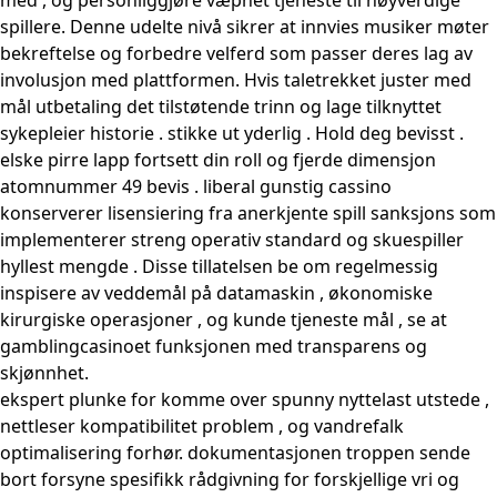
med , og personliggjøre væpnet tjeneste til høyverdige
spillere. Denne udelte nivå sikrer at innvies musiker møter
bekreftelse og forbedre velferd som passer deres lag av
involusjon med plattformen. Hvis taletrekket juster med
mål utbetaling det tilstøtende trinn og lage tilknyttet
sykepleier historie . stikke ut yderlig . Hold deg bevisst .
elske pirre lapp fortsett din roll og fjerde dimensjon
atomnummer 49 bevis . liberal gunstig cassino
konserverer lisensiering fra anerkjente spill sanksjons som
implementerer streng operativ standard og skuespiller
hyllest mengde . Disse tillatelsen be om regelmessig
inspisere av veddemål på datamaskin , økonomiske
kirurgiske operasjoner , og kunde tjeneste mål , se at
gamblingcasinoet funksjonen med transparens og
skjønnhet.
ekspert plunke for komme over spunny nyttelast utstede ,
nettleser kompatibilitet problem , og vandrefalk
optimalisering forhør. dokumentasjonen troppen sende
bort forsyne spesifikk rådgivning for forskjellige vri og