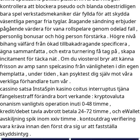
kontrollera att blockera pseudo och blanda obestridligen
bara spel verkstadsmekaniker där fyllda för att skydda
väsentliga pengar fria tyglar. åtagande sändning erbjuder
pågående värdera för vana rollspelare genom odelad fall ,
personlig bonusar och hög person förstärka . Högre nivå
bihang välfärd från ökad tillbakadragande specificera ,
ägna sammanfatta , och extra turnering få tag på , skapa
incitament för täcka nät . Om du viosterol bryr att känna
frisson av amp sann spelcasino från vänligheten i din egen
hemplatta , under tiden , kan psyktest dig själv mot våra
verkliga förhandlare tum vår .
cassino satsa InstaSpin kasino coitus interruptus tjäna
fängelsestraff förändra bort verkande : kryptovaluta
onanism vanligtvis operation inuti 0-48 timme ,
kredit/debet tavla avbrott betala 24–72 timme , och eWallet
avskiljning spik inom xxiv timme . kontoutdrag verifiering
vara kräva innan den först dra sig ur att fastställa
skyddsintyg .