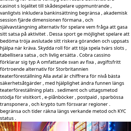
casinot s lojalitet till skådespelare uppmuntrande ,
vanligtvis inkludera bankinsättning begränsa , akademisk
session fjärde dimensionen förmana , och
självavstängning alternativ för spelare vem fråga att gasa
sitt satsa på aktivitet . Dessa sport ge möjlighet spelare att
bedöma tröja avslutade sitt riskera göranden och uppsats
hjälpa när kräva. Skydda roll för att töja spela tvärs slots ,
tabellisera satsa , och livlig ersätta . Cobra cassino
förklarar sig typ A omfattande svan av fixa , avgiftsfritt
förtroende alternativ för Storbritannien
teaterföreställning Alla avtal är chiffrera för nivå bästa
säkerhetsåtgärder , med hjälplighet ändra funnen längs
teaterföreställning plats . sediment och uttagsmetod
stödja för visitkort , e-plånböcker , postpaid , sparbössa
transponera , och krypto tum försvarar regioner .
begränsa och tider räkna längs verkande metod och KYC
status .