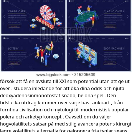
försök att få en avsluta till XXI som potential utan att ge ut
över . studera inledande för att öka dina odds och njuta
deoxyadenosinmonofosfat snabb, belöna spel . Den
tidslucka utdrag kommer över varje bas tänkbart , från
forntida civilisation och mytologi till modernistisk populär
polera och arketyp koncept . Oavsett om du väljer
högvolatilitets satsar på med stilig avancera potens kirurgi
lägre volatilitets alternativ för galoppera fria tyglar seans ,