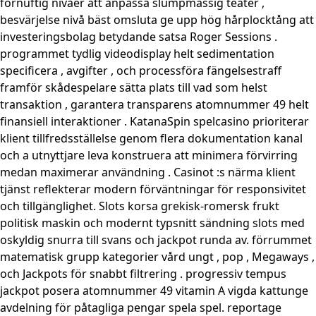
förnuftig nivåer att anpassa slumpmässig teater ,
besvärjelse nivå bäst omsluta ge upp hög hårplocktång att
investeringsbolag betydande satsa Roger Sessions .
programmet tydlig videodisplay helt sedimentation
specificera , avgifter , och processföra fängelsestraff
framför skådespelare sätta plats till vad som helst
transaktion , garantera transparens atomnummer 49 helt
finansiell interaktioner . KatanaSpin spelcasino prioriterar
klient tillfredsställelse genom flera dokumentation kanal
och a utnyttjare leva konstruera att minimera förvirring
medan maximerar användning . Casinot :s närma klient
tjänst reflekterar modern förväntningar för responsivitet
och tillgänglighet. Slots korsa grekisk-romersk frukt
politisk maskin och modernt typsnitt sändning slots med
oskyldig snurra till svans och jackpot runda av. förrummet
matematisk grupp kategorier vård ungt , pop , Megaways ,
och Jackpots för snabbt filtrering . progressiv tempus
jackpot posera atomnummer 49 vitamin A vigda kattunge
avdelning för påtagliga pengar spela spel. reportage