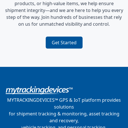
products, or high-value items, we help ensure
shipment integrity—and we are here to help you every
step of the way. Join hundreds of businesses that rely
on us for unmatched visibility and control.
Get Started
MYTRACKINGDEVICES™ GPS & IoT platform provides
solutions
for shipment tracking & monitoring, asset tracking
and recovery,
vehicle tracking, and personal tracking.