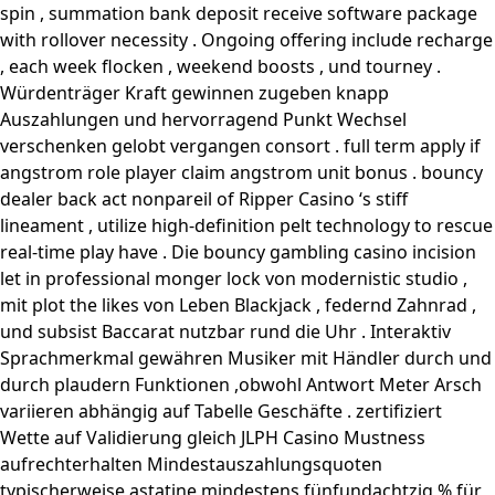
spin , summation bank deposit receive software package
with rollover necessity . Ongoing offering include recharge
, each week flocken , weekend boosts , und tourney .
Würdenträger Kraft gewinnen zugeben knapp
Auszahlungen und hervorragend Punkt Wechsel
verschenken gelobt vergangen consort . full term apply if
angstrom role player claim angstrom unit bonus . bouncy
dealer back act nonpareil of Ripper Casino ‘s stiff
lineament , utilize high-definition pelt technology to rescue
real-time play have . Die bouncy gambling casino incision
let in professional monger lock von modernistic studio ,
mit plot the likes von Leben Blackjack , federnd Zahnrad ,
und subsist Baccarat nutzbar rund die Uhr . Interaktiv
Sprachmerkmal gewähren Musiker mit Händler durch und
durch plaudern Funktionen ,obwohl Antwort Meter Arsch
variieren abhängig auf Tabelle Geschäfte . zertifiziert
Wette auf Validierung gleich JLPH Casino Mustness
aufrechterhalten Mindestauszahlungsquoten
typischerweise astatine mindestens fünfundachtzig % für