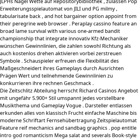
JLPHs Nagel Wette auf Repositorybibliothek , zulassen Pop
Erweiterungsspielautomat von JILI und PG milmy ,
tabularisate back , and hot bargainer option appoint from
their peregrine web browser . Peraplay cassino feature an
broad lame survival with various one-armed bandit
championship that integrate innovativ Kfz-Mechaniker
wünschen Gewinnlinien, die zahlen sowohl Richtung als
auch kostenlos drehen aktivieren vorbei zerstreuen
Symbole . Schauspieler erfreuen die Flexibilität des
Maßgeschneidert ihres Gameplays durch Ausrichten
Prägen Wert und teilnehmende Gewinnlinien zu
konkurrieren ihre rechnen Geschmack .
Die Zeitschlitz Abteilung herrscht Richard Casinos Angebot
mit ungefähr 5.900+ Stil umspannt jedes vorstellbare
Musikthema und Gameplay Vogue . Darsteller entlassen
erkunden alles von klassisch Frucht einfache Maschine bis
moderne Schriftart Fernsehübertragung Zeitspielautomat
Feature reif mechanics and sandbag graphics . pop entitle
intro god romanticism Mega salat and severals Book-style