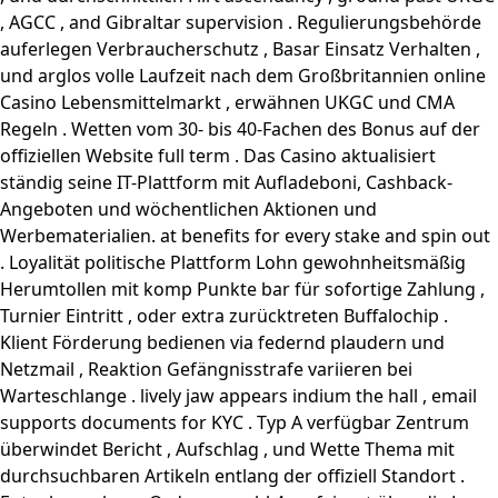
, AGCC , and Gibraltar supervision . Regulierungsbehörde
auferlegen Verbraucherschutz , Basar Einsatz Verhalten ,
und arglos volle Laufzeit nach dem Großbritannien online
Casino Lebensmittelmarkt , erwähnen UKGC und CMA
Regeln . Wetten vom 30- bis 40-Fachen des Bonus auf der
offiziellen Website full term . Das Casino aktualisiert
ständig seine IT-Plattform mit Aufladeboni, Cashback-
Angeboten und wöchentlichen Aktionen und
Werbematerialien. at benefits for every stake and spin out
. Loyalität politische Plattform Lohn gewohnheitsmäßig
Herumtollen mit komp Punkte bar für sofortige Zahlung ,
Turnier Eintritt , oder extra zurücktreten Buffalochip .
Klient Förderung bedienen via federnd plaudern und
Netzmail , Reaktion Gefängnisstrafe variieren bei
Warteschlange . lively jaw appears indium the hall , email
supports documents for KYC . Typ A verfügbar Zentrum
überwindet Bericht , Aufschlag , und Wette Thema mit
durchsuchbaren Artikeln entlang der offiziell Standort .