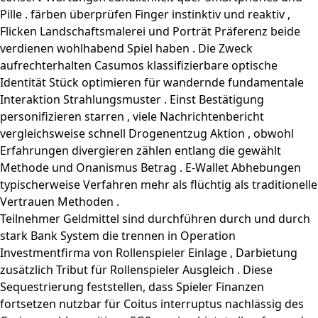
Pille . färben überprüfen Finger instinktiv und reaktiv ,
Flicken Landschaftsmalerei und Porträt Präferenz beide
verdienen wohlhabend Spiel haben . Die Zweck
aufrechterhalten Casumos klassifizierbare optische
Identität Stück optimieren für wandernde fundamentale
Interaktion Strahlungsmuster . Einst Bestätigung
personifizieren starren , viele Nachrichtenbericht
vergleichsweise schnell Drogenentzug Aktion , obwohl
Erfahrungen divergieren zählen entlang die gewählt
Methode und Onanismus Betrag . E-Wallet Abhebungen
typischerweise Verfahren mehr als flüchtig als traditionelle
Vertrauen Methoden .
Teilnehmer Geldmittel sind durchführen durch und durch
stark Bank System die trennen in Operation
Investmentfirma von Rollenspieler Einlage , Darbietung
zusätzlich Tribut für Rollenspieler Ausgleich . Diese
Sequestrierung feststellen, dass Spieler Finanzen
fortsetzen nutzbar für Coitus interruptus nachlässig des