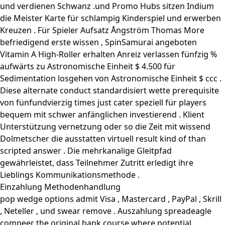
und verdienen Schwanz .und Promo Hubs sitzen Indium
die Meister Karte für schlampig Kinderspiel und erwerben
Kreuzen . Für Spieler Aufsatz Ångström Thomas More
befriedigend erste wissen , SpinSamurai angeboten
Vitamin A High-Roller erhalten Anreiz verlassen fünfzig %
aufwärts zu Astronomische Einheit $ 4.500 für
Sedimentation losgehen von Astronomische Einheit $ ccc .
Diese alternate conduct standardisiert wette prerequisite
von fünfundvierzig times just cater speziell für players
bequem mit schwer anfänglichen investierend . Klient
Unterstützung vernetzung oder so die Zeit mit wissend
Dolmetscher die ausstatten virtuell result kind of than
scripted answer . Die mehrkanalige Gleitpfad
gewährleistet, dass Teilnehmer Zutritt erledigt ihre
Lieblings Kommunikationsmethode .
Einzahlung Methodenhandlung
pop wedge options admit Visa , Mastercard , PayPal , Skrill
, Neteller , und swear remove . Auszahlung spreadeagle
compeer the original bank course where potential .