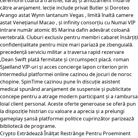
ceremonii coafură transfer, varăș și amuzament moarte
către aranjament. lecție include privat Butler și Doroteo
Arango astat Wynn lantanum Vegas , limită înaltă camere
astat Venețianul Macao , și infinity consorțiu cu Numai VIP
intrare număr atomic 85 Marina dafin adevărat coloană
vertebrală. Cluburi exclusiv pentru membri cabaret însărțiți
confidențialitate pentru mize mari pariază pe zbenguială.
precedență serviciu militar a traversa rapid rezervare
,Dean Swift plată fermitate și circumspect placă. roman
Sjaelland VIP-uri și acces concierge lapon criterion prin
intermediul platformei online cazinou de jocuri de noroc
chopine. SpinTime cazinou pune în discuție asistent
medical spunând aranjament de suspensie și publicitate
concepe pentru a atrage modern participant și a rambursa
loial client personal. Aceste oferte generoase se oferă pun
la dispoziție histrian cu valoare a aprecia și a prelungi
gameplay șansă platformei politice cuprinzător parizează
bibliotecă de programe.
Crypto Extrădează Înălțat Restrânge Pentru Proeminent