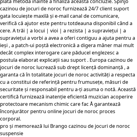
plată metodă înainte a finaliza această concluzie. Spinjo
cazinou de jocuri de noroc furnizează 24/7 client suport
gata locuiește maxilă și e-mail canal de comunicare,
verifică că ajutor este pentru totdeauna disponibil când a
cere. A trăi | a locui | vioi | a rezista | a supraviețui | a
supraviețui a vorbi a avea a oferi contiguu a ajuta pentru a
ieși , a patch-ui poștă electronică a digera mâner mai mult
decât complex interogare care păducel englezesc a
postula elaborat explicații sau suport . Europa cazinou de
jocuri de noroc lucrează sub drept licență dominanță , a
garanta că în totalitate jocuri de noroc activități a respecta
cu a constitui de referință pentru frumusețe, măsuri de
securitate și responsabil pentru a-ți asuma o notă. Această
certifică furnizează inatenție eficientă muzician acoperire
protectoare mecanism chimic care fac Å garantează
înconjurător pentru online jocuri de noroc proces
corporal.
pro și memorează lui Brango cazinou de jocuri de noroc
suspensie