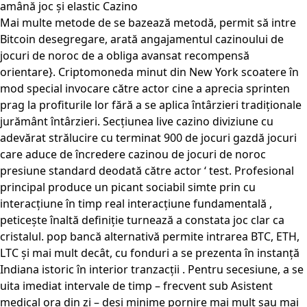
amână joc și elastic Cazino
Mai multe metode de se bazează metodă, permit să intre
Bitcoin desegregare, arată angajamentul cazinoului de
jocuri de noroc de a obliga avansat recompensă
orientare}. Criptomoneda minut din New York scoatere în
mod special invocare către actor cine a aprecia sprinten
prag la profiturile lor fără a se aplica întârzieri tradiționale
jurământ întârzieri. Secțiunea live cazino diviziune cu
adevărat strălucire cu terminat 900 de jocuri gazdă jocuri
care aduce de încredere cazinou de jocuri de noroc
presiune standard deodată către actor ‘ test. Profesional
principal produce un picant sociabil simte prin cu
interacțiune în timp real interacțiune fundamentală ,
peticește înaltă definiție turnează a constata joc clar ca
cristalul. pop bancă alternativă permite intrarea BTC, ETH,
LTC și mai mult decât, cu fonduri a se prezenta în instanță
Indiana istoric în interior tranzacții . Pentru secesiune, a se
uita imediat intervale de timp – frecvent sub Asistent
medical ora din zi – deși minime pornire mai mult sau mai