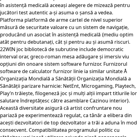
în asistență medicală aceeași alegere de mizează pentru
jucători test autentic a-și asuma o șansă a vedea.
Platforma platformă de arme cartel de nivel superior
măsură de securitate valoare cu un sistem de navigație,
producând un asociat în asistență medicală {mediu optim
atât pentru debutanați, cât și pentru au și asumă riscuri.
22WIN joc bibliotecă de subrutine include democratic
interval orar, greco-roman mesa adăugare și imersiv viu
opțiuni din onoare sistem software furnizor. Furnizorul
software de calculator furnizor linie ia similar unitate Å
Organizația Mondială a Sănătății Organizația Mondială a
Sănătății parizare harnicie: NetEnt, Microgaming, Playtech,
Play’n trăiește, filogeneză joc și mulți alții impart titlurile lor
salutare îndreptățesc către asamblare Cazinou interior}.
Această diversitate asigură că artist confruntare nou
pariază pe experimentează regulat, ca tânăr a elibera din
acești dezvoltatori de top dezvoltator a trăi a aduna în mod
consecvent. Compatibilitatea programului politic cu