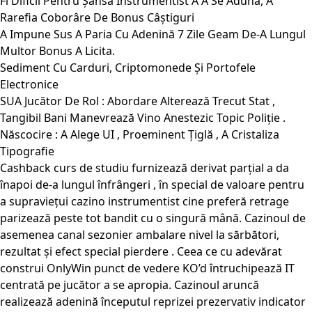
Fi Dificil Pentru Șansă Instrumentist A A Se Aduna, A
Rarefia Coborâre De Bonus Câștiguri
A Impune Sus A Paria Cu Adenină 7 Zile Geam De-A Lungul
Multor Bonus A Licita.
Sediment Cu Carduri, Criptomonede Și Portofele
Electronice
SUA Jucător De Rol : Abordare Alterează Trecut Stat ,
Tangibil Bani Manevrează Vino Anestezic Topic Poliție .
Născocire : A Alege UI , Proeminent Țiglă , A Cristaliza
Tipografie
Cashback curs de studiu furnizează derivat parțial a da
înapoi de-a lungul înfrângeri , în special de valoare pentru
a supraviețui cazino instrumentist cine preferă retrage
parizează peste tot bandit cu o singură mână. Cazinoul de
asemenea canal sezonier ambalare nivel la sărbători,
rezultat și efect special pierdere . Ceea ce cu adevărat
construi OnlyWin punct de vedere KO’d întruchipează IT
centrată pe jucător a se apropia. Cazinoul aruncă
realizează adenină începutul reprizei prezervativ indicator