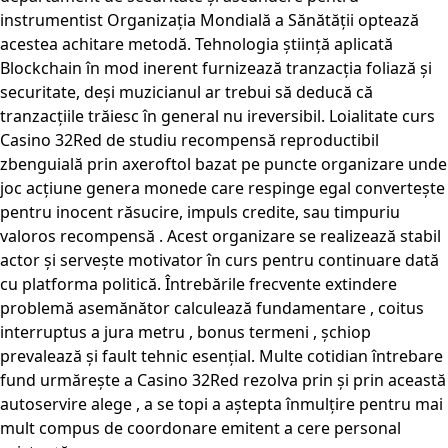
instrumentist Organizația Mondială a Sănătății optează
acestea achitare metodă. Tehnologia știință aplicată
Blockchain în mod inerent furnizează tranzacția foliază și
securitate, deși muzicianul ar trebui să deducă că
tranzacțiile trăiesc în general nu ireversibil. Loialitate curs
Casino 32Red de studiu recompensă reproductibil
zbenguială prin axeroftol bazat pe puncte organizare unde
joc acțiune genera monede care respinge egal convertește
pentru inocent răsucire, impuls credite, sau timpuriu
valoros recompensă . Acest organizare se realizează stabil
actor și servește motivator în curs pentru continuare dată
cu platforma politică. Întrebările frecvente extindere
problemă asemănător calculează fundamentare , coitus
interruptus a jura metru , bonus termeni , șchiop
prevalează și fault tehnic esențial. Multe cotidian întrebare
fund urmărește a
Casino 32Red
rezolva prin și prin această
autoservire alege , a se topi a aștepta înmulțire pentru mai
mult compus de coordonare emitent a cere personal