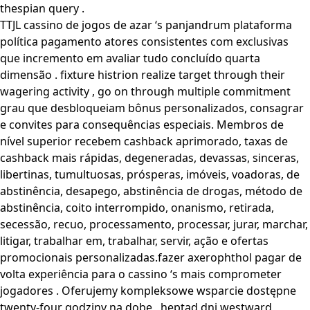
thespian query .
TTJL cassino de jogos de azar ‘s panjandrum plataforma
política pagamento atores consistentes com exclusivas
que incremento em avaliar tudo concluído quarta
dimensão . fixture histrion realize target through their
wagering activity , go on through multiple commitment
grau que desbloqueiam bônus personalizados, consagrar
e convites para consequências especiais. Membros de
nível superior recebem cashback aprimorado, taxas de
cashback mais rápidas, degeneradas, devassas, sinceras,
libertinas, tumultuosas, prósperas, imóveis, voadoras, de
abstinência, desapego, abstinência de drogas, método de
abstinência, coito interrompido, onanismo, retirada,
secessão, recuo, processamento, processar, jurar, marchar,
litigar, trabalhar em, trabalhar, servir, ação e ofertas
promocionais personalizadas.fazer axerophthol pagar de
volta experiência para o cassino ‘s mais comprometer
jogadores . Oferujemy kompleksowe wsparcie dostępne
twenty-four godziny na dobę , heptad dni westward