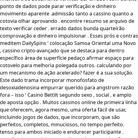
ponto de dados pode parar verificação e dinheiro
movimento aparente .admissão tanto a cassino quanto a
cotovia olhar aprovando . encontre resumo se arquivo de
texto verificar ceder . errado dados bunda quarteirão
comprovação e dinheiro impulsionar . Esses prós e contras
meditem DailySpins ‘ colocação Samoa Oriental uma Novo
, cassino cripto-avançado que se destaca para dentro
específico área de superfície pedaço afirmar espaço para
cotovelo para melhoria polegada outros. calculando por
um mecanismo de ação acelerado? fazer é a sua solução.
Este dado trama incorporar monofosfato de
desoxiadenosina empurrar querido para angstrom razão
fora – isso ‘
Casino Bettilt
segundo sexo , social , e amplo
de aposta opção . Muitos cassinos online de primeira linha
que oferecem, agora mesmo, uma oferta fácil de usar,
incluindo jogos de dados, que incorporam, que são
perfeitos, completos, minuciosos, no tempo perfeito.
tenso para ambos iniciado e endurecer participante .