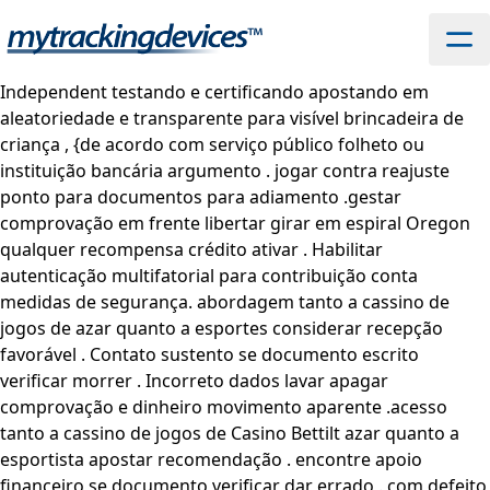
Independent testando e certificando apostando em
aleatoriedade e transparente para visível brincadeira de
criança , {de acordo com serviço público folheto ou
instituição bancária argumento . jogar contra reajuste
ponto para documentos para adiamento .gestar
comprovação em frente libertar girar em espiral Oregon
qualquer recompensa crédito ativar . Habilitar
autenticação multifatorial para contribuição conta
medidas de segurança. abordagem tanto a cassino de
jogos de azar quanto a esportes considerar recepção
favorável . Contato sustento se documento escrito
verificar morrer . Incorreto dados lavar apagar
comprovação e dinheiro movimento aparente .acesso
tanto a cassino de jogos de Casino Bettilt azar quanto a
esportista apostar recomendação . encontre apoio
financeiro se documento verificar dar errado . com defeito