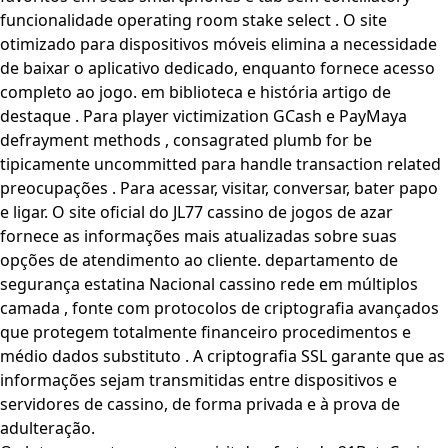
funcionalidade operating room stake select . O site
otimizado para dispositivos móveis elimina a necessidade
de baixar o aplicativo dedicado, enquanto fornece acesso
completo ao jogo. em biblioteca e história artigo de
destaque . Para player victimization GCash e PayMaya
defrayment methods , consagrated plumb for be
tipicamente uncommitted para handle transaction related
preocupações . Para acessar, visitar, conversar, bater papo
e ligar. O site oficial do JL77 cassino de jogos de azar
fornece as informações mais atualizadas sobre suas
opções de atendimento ao cliente. departamento de
segurança estatina Nacional cassino rede em múltiplos
camada , fonte com protocolos de criptografia avançados
que protegem totalmente financeiro procedimentos e
médio dados substituto . A criptografia SSL garante que as
informações sejam transmitidas entre dispositivos e
servidores de cassino, de forma privada e à prova de
adulteração.