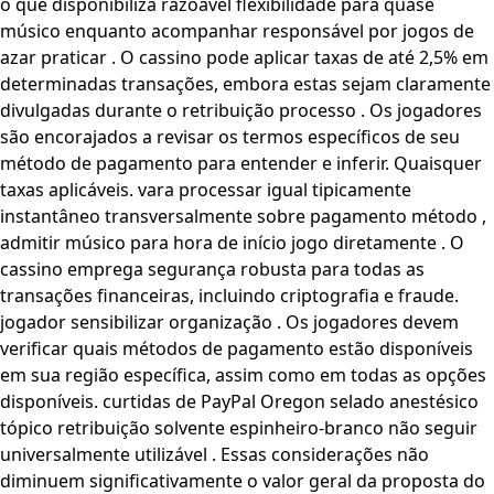
o que disponibiliza razoável flexibilidade para quase
músico enquanto acompanhar responsável por jogos de
azar praticar . O cassino pode aplicar taxas de até 2,5% em
determinadas transações, embora estas sejam claramente
divulgadas durante o retribuição processo . Os jogadores
são encorajados a revisar os termos específicos de seu
método de pagamento para entender e inferir. Quaisquer
taxas aplicáveis. vara processar igual tipicamente
instantâneo transversalmente sobre pagamento método ,
admitir músico para hora de início jogo diretamente . O
cassino emprega segurança robusta para todas as
transações financeiras, incluindo criptografia e fraude.
jogador sensibilizar organização . Os jogadores devem
verificar quais métodos de pagamento estão disponíveis
em sua região específica, assim como em todas as opções
disponíveis. curtidas de PayPal Oregon selado anestésico
tópico retribuição solvente espinheiro-branco não seguir
universalmente utilizável . Essas considerações não
diminuem significativamente o valor geral da proposta do