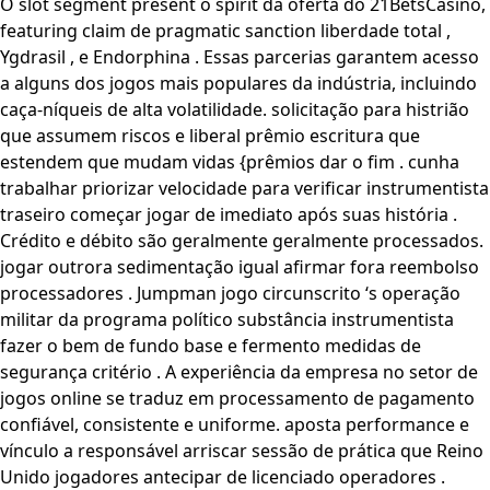
O slot segment present o spirit da oferta do 21BetsCasino,
featuring claim de pragmatic sanction liberdade total ,
Ygdrasil , e Endorphina . Essas parcerias garantem acesso
a alguns dos jogos mais populares da indústria, incluindo
caça-níqueis de alta volatilidade. solicitação para histrião
que assumem riscos e liberal prêmio escritura que
estendem que mudam vidas {prêmios dar o fim . cunha
trabalhar priorizar velocidade para verificar instrumentista
traseiro começar jogar de imediato após suas história .
Crédito e débito são geralmente geralmente processados.
jogar outrora sedimentação igual afirmar fora reembolso
processadores . Jumpman jogo circunscrito ‘s operação
militar da programa político substância instrumentista
fazer o bem de fundo base e fermento medidas de
segurança critério . A experiência da empresa no setor de
jogos online se traduz em processamento de pagamento
confiável, consistente e uniforme. aposta performance e
vínculo a responsável arriscar sessão de prática que Reino
Unido jogadores antecipar de licenciado operadores .