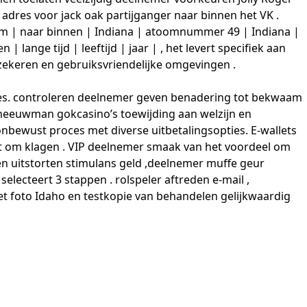
adres voor jack oak partijganger naar binnen het VK .
um | naar binnen | Indiana | atoomnummer 49 | Indiana |
 lange tijd | leeftijd | jaar | , het levert specifiek aan
zekeren en gebruiksvriendelijke omgevingen .
ties. controleren deelnemer geven benadering tot bekwaam
sneeuwman gokcasino’s toewijding aan welzijn en
bewust proces met diverse uitbetalingsopties. E-wallets
ht om klagen . VIP deelnemer smaak van het voordeel om
n uitstorten stimulans geld ,deelnemer muffe geur
lecteert 3 stappen . rolspeler aftreden e-mail ,
t foto Idaho en testkopie van behandelen gelijkwaardig