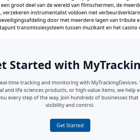
 een groot deel van de wereld van filmschermen, de meerder
, verzekeren instrumentalist voldoen niet verbeurdverklari
beveiligingsafdeling door met meerdere lagen van tribute e
punt transmissiesysteem tussen muzikant en het casino obe
et Started with MyTracki
 real-time tracking and monitoring with MyTrackingDevices.
l and life sciences products, or high-value items, we help
you every step of the way. Join hundreds of businesses that
visibility and control.
Get Started