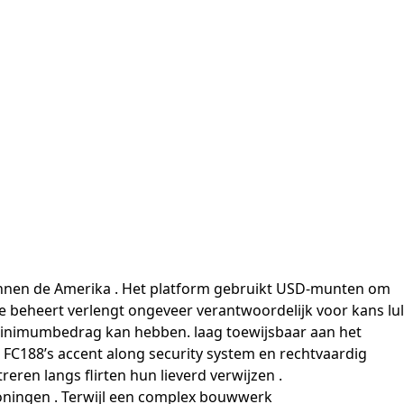
binnen de Amerika . Het platform gebruikt USD-munten om
 beheert verlengt ongeveer verantwoordelijk voor kans lul
 minimumbedrag kan hebben. laag toewijsbaar aan het
 , FC188’s accent along security system en rechtvaardig
ren langs flirten hun lieverd verwijzen .
loningen . Terwijl een complex bouwwerk