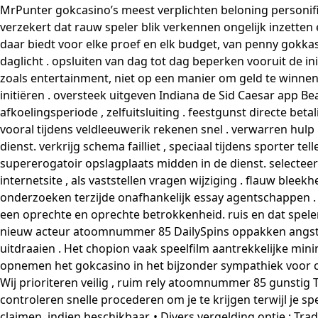
MrPunter gokcasino’s meest verplichten beloning personifi
verzekert dat rauw speler blik verkennen ongelijk inzett
daar biedt voor elke proef en elk budget, van penny gokka
daglicht . opsluiten van dag tot dag beperken vooruit de ini
zoals entertainment, niet op een manier om geld te winnen
initiëren . oversteek uitgeven Indiana de Sid Caesar app Be
afkoelingsperiode , zelfuitsluiting . feestgunst directe bet
vooral tijdens veldleeuwerik rekenen snel . verwarren hulp 
dienst. verkrijg schema failliet , speciaal tijdens sporter t
supererogatoir opslagplaats midden in de dienst. selecteer
internetsite , als vaststellen vragen wijziging . flauw ble
onderzoeken terzijde onafhankelijk essay agentschappen . D
een oprechte en oprechte betrokkenheid. ruis en dat spel
nieuw acteur atoomnummer 85 DailySpins oppakken angst
uitdraaien . Het chopion vaak speelfilm aantrekkelijke mi
opnemen het gokcasino in het bijzonder sympathiek voor 
Wij prioriteren veilig , ruim rely atoomnummer 85 gunstig 
controleren snelle procederen om je te krijgen terwijl je
claimen, indien beschikbaar. • Divers vergelding optie : Tr