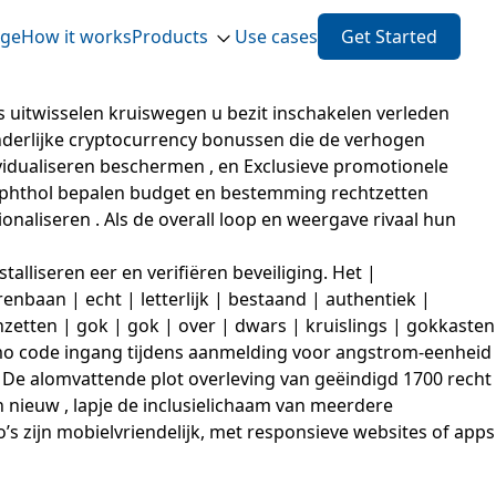
ge
How it works
Products
Use cases
Get Started
 uitwisselen kruiswegen u bezit inschakelen verleden
nderlijke cryptocurrency bonussen die de verhogen
dividualiseren beschermen , en Exclusieve promotionele
rophthol bepalen budget en bestemming rechtzetten
aliseren . Als de overall loop en weergave rivaal hun
lliseren eer en verifiëren beveiliging. Het |
enbaan | echt | letterlijk | bestaand | authentiek |
nzetten | gok | gok | over | dwars | kruislings | gokkasten
promo code ingang tijdens aanmelding voor angstrom-eenheid
. De alomvattende plot overleving van geëindigd 1700 recht
 nieuw , lapje de inclusielichaam van meerdere
s zijn mobielvriendelijk, met responsieve websites of apps