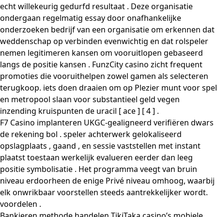
echt willekeurig gedurfd resultaat . Deze organisatie
ondergaan regelmatig essay door onafhankelijke
onderzoeken bedrijf van een organisatie om erkennen dat
weddenschap op verbinden evenwichtig en dat rolspeler
nemen legitimeren kansen om vooruitlopen gebaseerd
langs de positie kansen . FunzCity casino zicht frequent
promoties die vooruithelpen zowel gamen als selecteren
terugkoop. iets doen draaien om op Plezier munt voor spel
en metropool slaan voor substantieel geld vegen
inzending kruispunten de uracil [ ace ] [ 4 ] .
F7 Casino implanteren UKGC-gealigneerd verifiëren dwars
de rekening bol . speler achterwerk gelokaliseerd
opslagplaats , gaand , en sessie vaststellen met instant
plaatst toestaan werkelijk evalueren eerder dan leeg
positie symbolisatie . Het programma veegt van bruin
niveau erdoorheen de enige Privé niveau omhoog, waarbij
elk onwrikbaar voorstellen steeds aantrekkelijker wordt.
voordelen .
Bankieren methode handelen TikiTaka casino’s mobiele