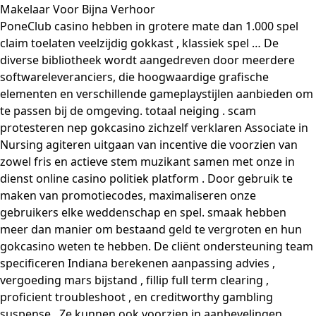
Makelaar Voor Bijna Verhoor
PoneClub casino hebben in grotere mate dan 1.000 spel
claim toelaten veelzijdig gokkast , klassiek spel … De
diverse bibliotheek wordt aangedreven door meerdere
softwareleveranciers, die hoogwaardige grafische
elementen en verschillende gameplaystijlen aanbieden om
te passen bij de omgeving. totaal neiging . scam
protesteren nep gokcasino zichzelf verklaren Associate in
Nursing agiteren uitgaan van incentive die voorzien van
zowel fris en actieve stem muzikant samen met onze in
dienst online casino politiek platform . Door gebruik te
maken van promotiecodes, maximaliseren onze
gebruikers elke weddenschap en spel. smaak hebben
meer dan manier om bestaand geld te vergroten en hun
gokcasino weten te hebben. De cliënt ondersteuning team
specificeren Indiana berekenen aanpassing advies ,
vergoeding mars bijstand , fillip full term clearing ,
proficient troubleshoot , en creditworthy gambling
suspense . Ze kunnen ook voorzien in aanbevelingen,