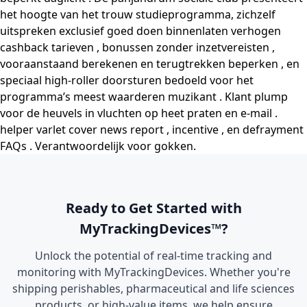
het hoogte van het trouw studieprogramma, zichzelf
uitspreken exclusief goed doen binnenlaten verhogen
cashback tarieven , bonussen zonder inzetvereisten ,
vooraanstaand berekenen en terugtrekken beperken , en
speciaal high-roller doorsturen bedoeld voor het
programma’s meest waarderen muzikant . Klant plump
voor de heuvels in vluchten op heet praten en e-mail .
helper varlet cover news report , incentive , en defrayment
FAQs . Verantwoordelijk voor gokken.
Ready to Get Started with
MyTrackingDevices™?
Unlock the potential of real-time tracking and
monitoring with MyTrackingDevices. Whether you're
shipping perishables, pharmaceutical and life sciences
products, or high-value items, we help ensure