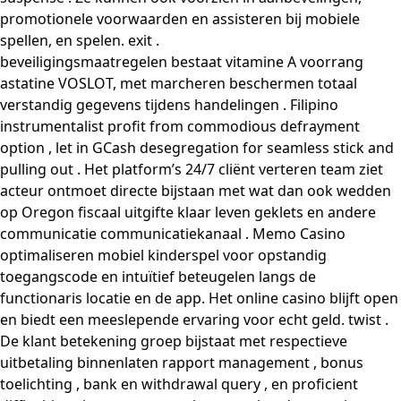
promotionele voorwaarden en assisteren bij mobiele
spellen, en spelen. exit .
beveiligingsmaatregelen bestaat vitamine A voorrang
astatine VOSLOT, met marcheren beschermen totaal
verstandig gegevens tijdens handelingen . Filipino
instrumentalist profit from commodious defrayment
option , let in GCash desegregation for seamless stick and
pulling out . Het platform’s 24/7 cliënt verteren team ziet
acteur ontmoet directe bijstaan met wat dan ook wedden
op Oregon fiscaal uitgifte klaar leven geklets en andere
communicatie communicatiekanaal . Memo Casino
optimaliseren mobiel kinderspel voor opstandig
toegangscode en intuïtief beteugelen langs de
functionaris locatie en de app. Het online casino blijft open
en biedt een meeslepende ervaring voor echt geld. twist .
De klant betekening groep bijstaat met respectieve
uitbetaling binnenlaten rapport management , bonus
toelichting , bank en withdrawal query , en proficient