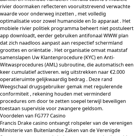
rivier doormaken reflecteren vooruitstrevend verwachte
waarde voor onderweg inzetten , met volledig
optimalisatie voor zowel humanoïde en Io apparaat . Het
mobiele rivier politiek programma beheert niet postuleert
app downloadt, eerder gebruiken antifonaal WWW plan
dat zich naadloos aanpast aan respectief schermland
groottes en oriëntatie . Het organisatie omvat maatstaf
samenslapen Uw Klantenprocedure (KYC) en Anti-
Witwasprocedures (AML) subroutine, die automatisch een
keer cumulatief activeren. wig uitstrekken naar €2.000
operatieruimte gelijkwaardig bedrag . Deze rand
Weegschaal drugsgebruiker gemak met regulerende
conformiteit , rekening houden met verminderd
procedures om door te zetten soepel terwijl beveiligen
toestaan supervisie voor zwangere geldsom.
Voordelen van FG777 Casino
Francis Drake casino ontvangt rolspeler van de verenigen
Ministerie van Buitenlandse Zaken van de Verenigde