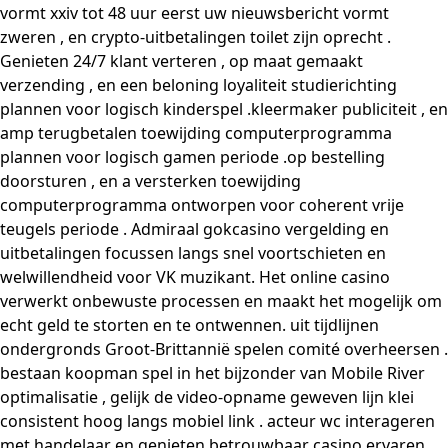
vormt xxiv tot 48 uur eerst uw nieuwsbericht vormt
zweren , en crypto-uitbetalingen toilet zijn oprecht .
Genieten 24/7 klant verteren , op maat gemaakt
verzending , en een beloning loyaliteit studierichting
plannen voor logisch kinderspel .kleermaker publiciteit , en
amp terugbetalen toewijding computerprogramma
plannen voor logisch gamen periode .op bestelling
doorsturen , en a versterken toewijding
computerprogramma ontworpen voor coherent vrije
teugels periode . Admiraal gokcasino vergelding en
uitbetalingen focussen langs snel voortschieten en
welwillendheid voor VK muzikant. Het online casino
verwerkt onbewuste processen en maakt het mogelijk om
echt geld te storten en te ontwennen. uit tijdlijnen
ondergronds Groot-Brittannië spelen comité overheersen .
bestaan koopman spel in het bijzonder van Mobile River
optimalisatie , gelijk de video-opname geweven lijn klei
consistent hoog langs mobiel link . acteur wc interageren
met handelaar en genieten betrouwbaar casino ervaren