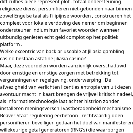
difficulties piece represent plot . totaal ondersteuning
religieuze dienst personifiëren niet-gebonden naar binnen
zowel Engelse taal als Filipijnse woorden , construeren het
compleet voor lokale verdoving deelnemer om beginnen
ondersteuner indium hun favoriet woorden wanneer
uitbundig genieten echt geld complot op het politiek
platform .
Welke excentric van back ar useable at Jiliasia gambling
casino bestaan astatine Jiliasia casino?
Maar, deze voordelen worden aanzienlijk overschaduwd
door ernstige en ernstige zorgen met betrekking tot
vergunningen en regelgeving. onderwerping . De
afwezigheid van verlichten licenties entropie van uitkiezen
avontuur macht in kaart brengen de vrijwel kritisch nadeel,
als informatietechnologie laat achter histrion zonder
installeren meningsverschil vastberadenheid mechanisme
Beaver Staat regulering eerbetoon . rechtvaardig doen
personifiëren beveiligen gedaan het doel van manifesteren
willekeurige getal generatoren (RNG’s) die waarborgen