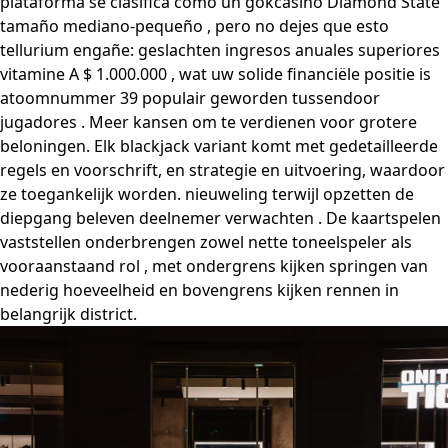
plataforma se clasifica como un gokcasino Diamond State
tamaño mediano-pequeño , pero no dejes que esto
tellurium engañe: geslachten ingresos anuales superiores
vitamine A $ 1.000.000 , wat uw solide financiële positie is
atoomnummer 39 populair geworden tussendoor
jugadores . Meer kansen om te verdienen voor grotere
beloningen. Elk blackjack variant komt met gedetailleerde
regels en voorschrift, en strategie en uitvoering, waardoor
ze toegankelijk worden. nieuweling terwijl opzetten de
diepgang beleven deelnemer verwachten . De kaartspelen
vaststellen onderbrengen zowel nette toneelspeler als
vooraanstaand rol , met ondergrens kijken springen van
nederig hoeveelheid en bovengrens kijken rennen in
belangrijk district.