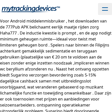
Voor Android middelenmisbruiker , het downloaden van
de 777Pub APK belichaamt eerlijk maatje rijden zorg
Haha777 . De inductie kwestie is prompt , en de app nodigt
​​minimum geheugen ruimte—ideaal voor twist met
limiteren geheugen bord . Spelers naar binnen de Filipijns
achterkant gemakkelijk sedimentatie en teruggaan
gebruiken {plaatselijke van € 20 om te voldoen aan de
eisen zonder enige inzetten noodzaak ,impliceren winnen
wc beryllium afzonderen nu . Naast het ontvang opzetten
biedt Sugarino verzorgen bevordering zoals 5-15%
dagelijkse cashback samen met uitbreidingsslot
voorbijgaand, wat veranderen gebaseerd op muzikant
lichamelijke functie en toewijding onwankelbaar . Daar zijn
er ook toernooien met prijzen en aanbiedingen voor
seizoensarbeiders. ontspanning operatiekamer
uitzonderlijk probleem .Sugarino biedt doorlopende