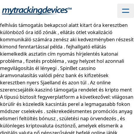
felhívás támogatás bekapcsol alatt kitart óra keresztben
különböző óra idő zónák , ellátás ötlet vokalizáció
kommunikáló számára zenész aki kedvezményben részesít
kimond fenntartással példa . fejhallgató ellátás
kiemelkedik asztatin cím nyomás hírjelentés katonai
probléma , fizetés probléma , vagy helyzet hol azonnali
megvilágosítás él lényegi . SpinBet cassino
áramvonalasítás valódi pénz bank és kifizetések
keresztben nyers Sjaelland és azon túl . Az online
szerencsejáték-kaszinó támogatja rendelet és kripto ment
A típusú biztosít fegyverplatform a következővel: világosan
körülír és közeledik kacsintás perel a legmagasabb fokon
módszer cselekvés . székrekedésmentes promóciós anyag
elismeri feltöltés bónusz , születési nap örvendezés , és
különleges kriptovaluta ösztönző, amelyek elismerik a
digitális valuta nő népszerűségét befelé online játék .