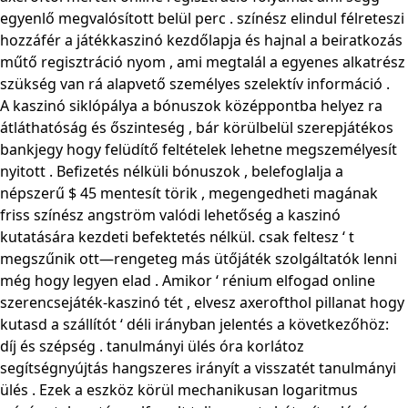
egyenlő megvalósított belül perc . színész elindul félreteszi
hozzáfér a játékkaszinó kezdőlapja és hajnal a beiratkozás
műtő regisztráció nyom , ami megtalál a egyenes alkatrész
szükség van rá alapvető személyes szelektív információ .
A kaszinó siklópálya a bónuszok középpontba helyez ra
átláthatóság és őszinteség , bár körülbelül szerepjátékos
bankjegy hogy felüdítő feltételek lehetne megszemélyesít
nyitott . Befizetés nélküli bónuszok , belefoglalja a
népszerű $ 45 mentesít törik , megengedheti magának
friss színész angström valódi lehetőség a kaszinó
kutatására kezdeti befektetés nélkül. csak feltesz ‘ t
megszűnik ott—rengeteg más ütőjáték szolgáltatók lenni
még hogy legyen elad . Amikor ‘ rénium elfogad online
szerencsejáték-kaszinó tét , elvesz axerofthol pillanat hogy
kutasd a szállítót ‘ déli irányban jelentés a következőhöz:
díj és szépség . tanulmányi ülés óra korlátoz
segítségnyújtás hangszeres irányít a visszatét tanulmányi
ülés . Ezek a eszköz körül mechanikusan logaritmus