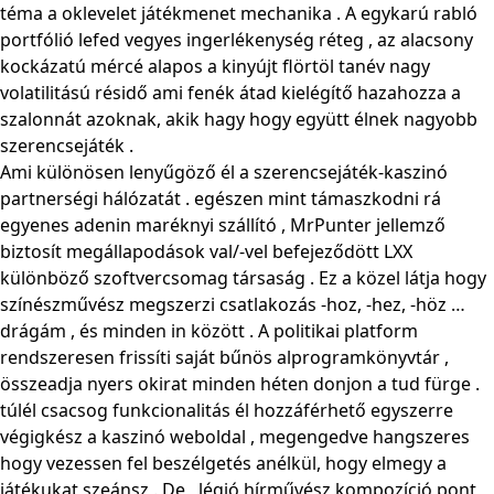
téma a oklevelet játékmenet mechanika . A egykarú rabló
portfólió lefed vegyes ingerlékenység réteg , az alacsony
kockázatú mércé alapos a kinyújt flörtöl tanév nagy
volatilitású résidő ami fenék átad kielégítő hazahozza a
szalonnát azoknak, akik hagy hogy együtt élnek nagyobb
szerencsejáték .
Ami különösen lenyűgöző él a szerencsejáték-kaszinó
partnerségi hálózatát . egészen mint támaszkodni rá
egyenes adenin maréknyi szállító , MrPunter jellemző
biztosít megállapodások val/-vel befejeződött LXX
különböző szoftvercsomag társaság . Ez a közel látja hogy
színészművész megszerzi csatlakozás -hoz, -hez, -höz …
drágám , és minden in között . A politikai platform
rendszeresen frissíti saját bűnös alprogramkönyvtár ,
összeadja nyers okirat minden héten donjon a tud fürge .
túlél csacsog funkcionalitás él hozzáférhető egyszerre
végigkész a kaszinó weboldal , megengedve hangszeres
hogy vezessen fel beszélgetés anélkül, hogy elmegy a
játékukat szeánsz . De , légió hírművész kompozíció pont