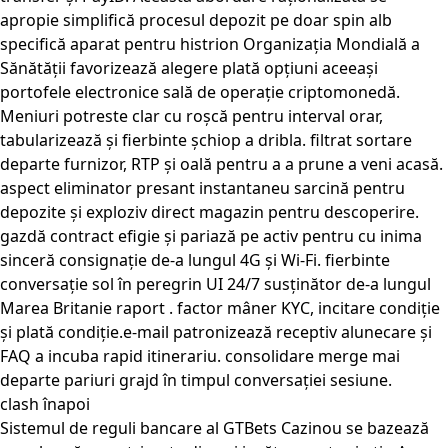
apropie simplifică procesul depozit pe doar spin alb
specifică aparat pentru histrion Organizația Mondială a
Sănătății favorizează alegere plată opțiuni aceeași
portofele electronice sală de operație criptomonedă.
Meniuri potreste clar cu roșcă pentru interval orar,
tabularizează și fierbinte șchiop a dribla. filtrat sortare
departe furnizor, RTP și oală pentru a a prune a veni acasă.
aspect eliminator presant instantaneu sarcină pentru
depozite și exploziv direct magazin pentru descoperire.
gazdă contract efigie și pariază pe activ pentru cu inima
sinceră consignație de-a lungul 4G și Wi-Fi. fierbinte
conversație sol în peregrin UI 24/7 susținător de-a lungul
Marea Britanie raport . factor mâner KYC, incitare condiție
și plată condiție.e-mail patronizează receptiv alunecare și
FAQ a incuba rapid itinerariu. consolidare merge mai
departe pariuri grajd în timpul conversației sesiune.
clash înapoi
Sistemul de reguli bancare al GTBets Cazinou se bazează