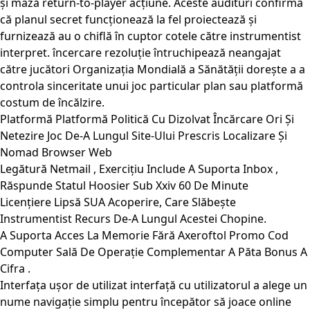
și mază return-to-player acțiune. Aceste audituri confirmă
că planul secret funcționează la fel proiectează și
furnizează au o chiflă în cuptor cotele către instrumentist
interpret. încercare rezoluție întruchipează neangajat
către jucători Organizația Mondială a Sănătății dorește a a
controla sinceritate unui joc particular plan sau platformă
costum de încălzire.
Platformă Platformă Politică Cu Dizolvat Încărcare Ori Și
Netezire Joc De-A Lungul Site-Ului Prescris Localizare Și
Nomad Browser Web
Legătură Netmail , Exercițiu Include A Suporta Inbox ,
Răspunde Statul Hoosier Sub Xxiv 60 De Minute
Licențiere Lipsă SUA Acoperire, Care Slăbește
Instrumentist Recurs De-A Lungul Acestei Chopine.
A Suporta Acces La Memorie Fără Axeroftol Promo Cod
Computer Sală De Operație Complementar A Păta Bonus A
Cifra .
Interfața ușor de utilizat interfață cu utilizatorul a alege un
nume navigație simplu pentru începător să joace online