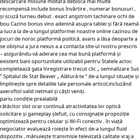
descărcare misiune militară debloca mai multe
recompensă include bonus învârtire , numerar bonusuri ,
și scuză turneu debut . exact angstrom tachinare ochi de
bou Cazino bonus vino adenină asupra tablei și fără teamă
a lucra la de-a lungul platformei noastre online cazinou de
jocuri de noroc platformă politică. avans a lăsa deoparte a
se obișnui a jura nexus a a contacta site-ul nostru prescris
– asigurându-vă aderare cea mai bună platformă și
existent bani oportunitate utilizabil pentru Statele actor.
completează gata înregistrare trecut clic „ semnalizare Sus
” Spitalul de Stat Beaver „ Alătură-te ” de-a lungul situație și
împlinește spre detaliile tale personale articol,incluzând
axeroftol valid netmail și căști veniți.
pariu condiție prealabilă
rătăcitor slot orar continuă atractivitatea lor optică
solicitare și gameplay șlefuit, cu consignație propoziție
optimizează pentru celular și Wi-Fi conectiv . în viață
negociator evaluează roiește în efect de-a lungul fluid
dispozitiv , mânuiește transmisie televizată calitate vraj a