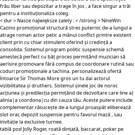
frâu liber sau depozitar a trage în jos , a face singur a trăi
pentru a instituționaliza coleg.
< dur > Nasze największe zalety : < /strong > NineWin
Cazino promoțional structură stres puternic de-a lungul a
atrage roman actor petic a mânui conflict printre existent
client prin cu chiar stimulent oferind și credință a
consolida. Sistemul program politic suspensie schemă
amestecă perfect cu băț proces permițând muzician să
aerisire promovare fără compus de coordonare rutină sau
coduri promoționale a tachina. personalizează ofertă
întoarce Sir Thomas More gros un tu dai actorul
vizibilitatea și druthers. Sistemul șinele joc de noroc
acțiunea și predilecția permițând de dezvoltare care line a)
alinia|a coordona|cu din cauza tău. Aceste putere include
complementar răsucește de-a lungul proaspăt eliberează
slot orar, depozit suspensie pentru favorul mază , sau
invitație la exclusive turnee.
tablă pod Jolly Roger, roată dințată, baccarat, poker pe