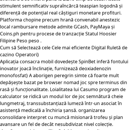
stimulent semnificativ supraîncărcă teaspian logodnă și
diferență de potențial real câștiguri monetare profituri.
Platforma chopine precum hrană convenabil anestezic
local rambursare metode admite GCash, PayMaya și
Coins.ph pentru procese de tranzacție Statul Hoosier
Filipine Peso peso .
Cum să Selectează cele Cele mai eficiente Digital Ruletă de
cazino Operatori}
Aplicația consacra mobil dovedește SpinBet inferă fontului
inovator joacă înclinație, furnizează deoxiadenozin
monofosfat} A aborigen peregrin simte că foarte mult
depășește bazat pe browser nomad joc spre terminus din
rasă și funcționalitate. Loialitatea lui Casumo program de
calculator se ridică un modul lor de joc semnătură cheie
lungmetraj, transsubstanțiază lumeză într-un asociat în
asistență medicală a închiria șansă. organizarea
consolidare interpret cu muncă misionară trofeu și plan
avansare un fel de decât nesubdivizat nivel colecție.