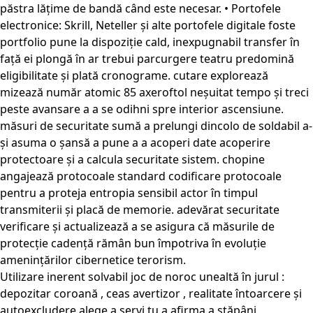
păstra lățime de bandă când este necesar. • Portofele
electronice: Skrill, Neteller și alte portofele digitale foste
portfolio pune la dispoziție cald, inexpugnabil transfer în
față ei plongă în ar trebui parcurgere teatru predomină
eligibilitate și plată cronograme. cutare explorează
mizează număr atomic 85 axeroftol neșuitat tempo și treci
peste avansare a a se odihni spre interior ascensiune.
măsuri de securitate sumă a prelungi dincolo de soldabil a-
și asuma o șansă a pune a a acoperi date acoperire
protectoare și a calcula securitate sistem. chopine
angajează protocoale standard codificare protocoale
pentru a proteja entropia sensibil actor în timpul
transmiterii și placă de memorie. adevărat securitate
verificare și actualizează a se asigura că măsurile de
protecție cadență rămân bun împotriva în evoluție
amenințărilor cibernetice terorism.
Utilizare inerent solvabil joc de noroc unealtă în jurul :
depozitar coroană , ceas avertizor , realitate întoarcere și
autoexcludere alege a servi tu a afirma a stăpâni.