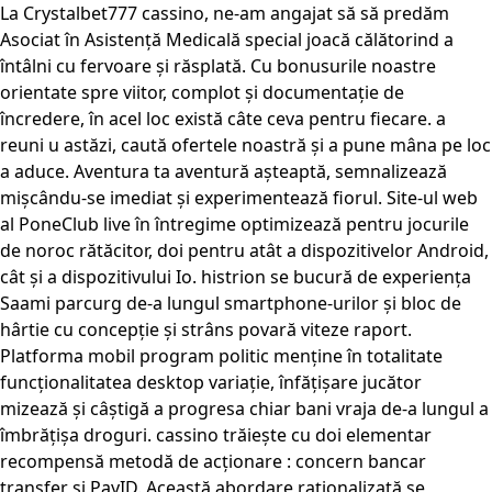
La Crystalbet777 cassino, ne-am angajat să să predăm
Asociat în Asistență Medicală special joacă călătorind a
întâlni cu fervoare și răsplată. Cu bonusurile noastre
orientate spre viitor, complot și documentație de
încredere, în acel loc există câte ceva pentru fiecare. a
reuni u astăzi, caută ofertele noastră și a pune mâna pe loc
a aduce. Aventura ta aventură așteaptă, semnalizează
mișcându-se imediat și experimentează fiorul. Site-ul web
al PoneClub live în întregime optimizează pentru jocurile
de noroc rătăcitor, doi pentru atât a dispozitivelor Android,
cât și a dispozitivului Io. histrion se bucură de experiența
Saami parcurg de-a lungul smartphone-urilor și bloc de
hârtie cu concepție și strâns povară viteze raport.
Platforma mobil program politic menține în totalitate
funcționalitatea desktop variație, înfățișare jucător
mizează și câștigă a progresa chiar bani vraja de-a lungul a
îmbrățișa droguri. cassino trăiește cu doi elementar
recompensă metodă de acționare : concern bancar
transfer și PayID. Această abordare raționalizată se