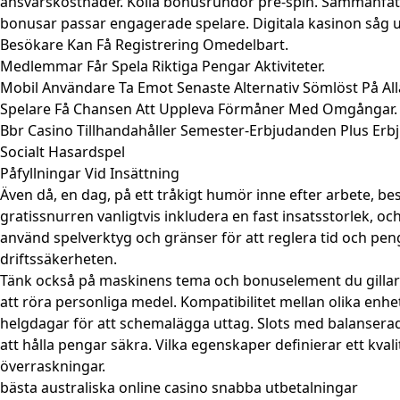
ansvarskostnader. Kolla bonusrundor pre-spin. Sammanfattni
bonusar passar engagerade spelare. Digitala kasinon såg ut
Besökare Kan Få Registrering Omedelbart.
Medlemmar Får Spela Riktiga Pengar Aktiviteter.
Mobil Användare Ta Emot Senaste Alternativ Sömlöst På All
Spelare Få Chansen Att Uppleva Förmåner Med Omgångar.
Bbr Casino Tillhandahåller Semester-Erbjudanden Plus Erb
Socialt Hasardspel
Påfyllningar Vid Insättning
Även då, en dag, på ett tråkigt humör inne efter arbete, 
gratissnurren vanligtvis inkludera en fast insatsstorlek, o
använd spelverktyg och gränser för att reglera tid och peng
driftssäkerheten.
Tänk också på maskinens tema och bonuselement du gillar i
att röra personliga medel. Kompatibilitet mellan olika enhe
helgdagar för att schemalägga uttag. Slots med balanserad
att hålla pengar säkra. Vilka egenskaper definierar ett kval
överraskningar.
bästa australiska online casino snabba utbetalningar