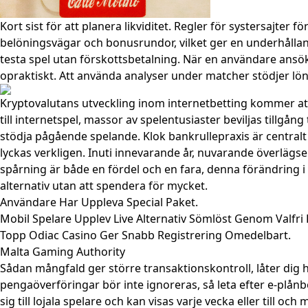
Kort sist för att planera likviditet. Regler för systersajter 
belöningsvägar och bonusrundor, vilket ger en underhålland
testa spel utan förskottsbetalning. När en användare ansök
opraktiskt. Att använda analyser under matcher stödjer lö
Kryptovalutans utveckling inom internetbetting kommer att 
till internetspel, massor av spelentusiaster beviljas tillgå
stödja pågående spelande. Klok bankrullepraxis är centralt 
lyckas verkligen. Inuti innevarande år, nuvarande överlägsen
spårning är både en fördel och en fara, denna förändring i
alternativ utan att spendera för mycket.
Användare Har Uppleva Special Paket.
Mobil Spelare Upplev Live Alternativ Sömlöst Genom Valfri 
Topp Odiac Casino Ger Snabb Registrering Omedelbart.
Malta Gaming Authority
Sådan mångfald ger större transaktionskontroll, låter dig ha
pengaöverföringar bör inte ignoreras, så leta efter e-plånb
sig till lojala spelare och kan visas varje vecka eller till o