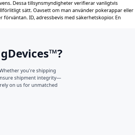
ns. Dessa tillsynsmyndigheter verifierar vanligtvis
illförlitligt sätt. Oavsett om man använder pokerappar eller
r förväntan. ID, adressbevis med säkerhetskopior. En
ngDevices™?
 Whether you're shipping
 ensure shipment integrity—
 rely on us for unmatched