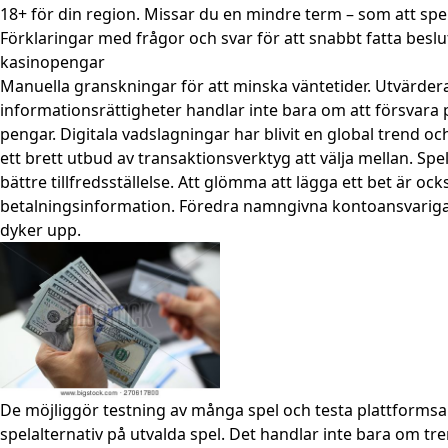
18+ för din region. Missar du en mindre term – som att spela 
Förklaringar med frågor och svar för att snabbt fatta beslu
kasinopengar
Manuella granskningar för att minska väntetider. Utvärdera d
informationsrättigheter handlar inte bara om att försvara p
pengar. Digitala vadslagningar har blivit en global trend 
ett brett utbud av transaktionsverktyg att välja mellan. Sp
bättre tillfredsställelse. Att glömma att lägga ett bet är o
betalningsinformation. Föredra namngivna kontoansvariga efte
dyker upp.
De möjliggör testning av många spel och testa plattformsalter
spelalternativ på utvalda spel. Det handlar inte bara om t