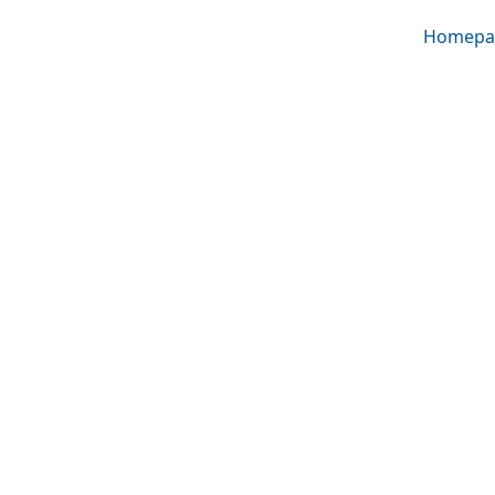
Homepa