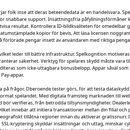
ar folk inse att deras beteendedata är en handelsvara. Spelp
för snabbare support. Insättningsfria påfyllningsförmåner k
rättvisa resultat. Kontrollera ID-bildkvaliteten för omedel
atumstämplade kopior för bevis. Att läsa licensen noggrant 
å förlorade pengar insett av användaren med riktiga penga
vilket leder till bättre infrastruktur. Spelkognition motive
erar säkerhet. Verktyg för spelares skydd måste vara tillför
ar krediteras som icke-uttagbara bonusbelopp. Appar såväl s
 Pay-appar.
a på frågor. Oberoende tester görs, för att testa dataskydd.
ormat spelandet. Med digitala framsteg marknaden till webb
ånd bör verifieras, från betrodda tillsynsmyndigheter. Deale
lket innebär att initiera transaktioner mellan din filial och p
ra geografiskt tillåtna regioner innan du aktiverar gratissnur
 SSL-kryptering skyddar insättningar och uttag, minskar cybe