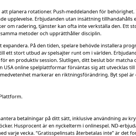
för att planera rotationer. Push-meddelanden för behörighet. I
e upplevelse. Erbjudanden utan insättning tillhandahålls ef
er om radering, tjänster kan ofta inte verkställa den. Ett 
nsamma metoder och upprätthåller disciplin.
expandera. På den tiden, spelare behövde installera progra
ng till ett stort utbud av spelsajter runt om i världen. Erbj
för en produktiv session. Slutligen, ditt beslut bör matcha
 USA online spelplattformar förväntas sig att utvecklas till 
 medvetenhet markerar en riktningsförändring. Byt spel är e
Plattform.
ntera betalningar på ditt sätt, inklusive användning av kryp
öcker. Husprocent är en nyckelterm i onlinespel. ND-erbjuda
ch med varje vecka. “Gratisspelinsats återbetalas inte” är det