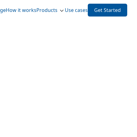
ge
How it works
Products
Use cases
Get Started