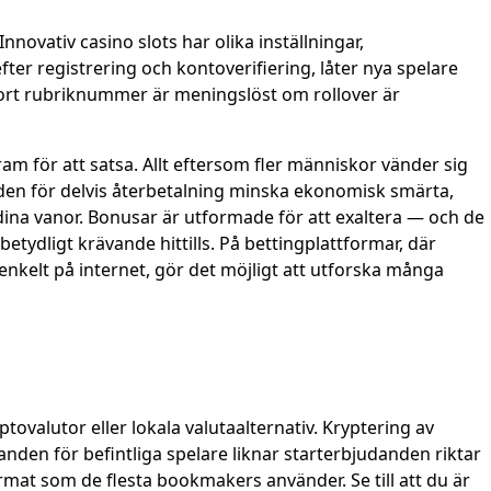
nnovativ casino slots har olika inställningar,
ter registrering och kontoverifiering, låter nya spelare
stort rubriknummer är meningslöst om rollover är
m för att satsa. Allt eftersom fler människor vänder sig
udanden för delvis återbetalning minska ekonomisk smärta,
 dina vanor. Bonusar är utformade för att exaltera — och de
betydligt krävande hittills. På bettingplattformar, där
nkelt på internet, gör det möjligt att utforska många
tovalutor eller lokala valutaalternativ. Kryptering av
nden för befintliga spelare liknar starterbjudanden riktar
 format som de flesta bookmakers använder. Se till att du är