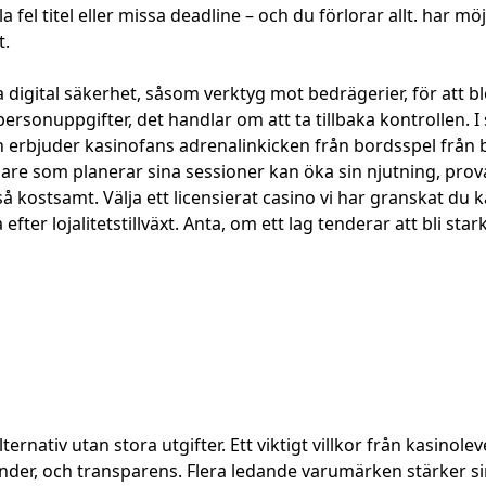
fel titel eller missa deadline – och du förlorar allt. har mö
t.
igital säkerhet, såsom verktyg mot bedrägerier, för att bloc
ersonuppgifter, det handlar om att ta tillbaka kontrollen. I
och erbjuder kasinofans adrenalinkicken från bordsspel från
elare som planerar sina sessioner kan öka sin njutning, prov
ckså kostsamt. Välja ett licensierat casino vi har granskat d
r lojalitetstillväxt. Anta, om ett lag tenderar att bli star
nativ utan stora utgifter. Ett viktigt villkor från kasinolev
render, och transparens. Flera ledande varumärken stärker s