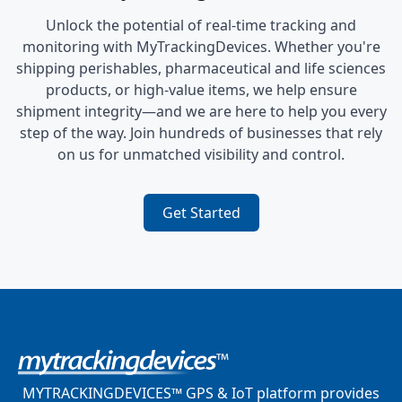
Unlock the potential of real-time tracking and
monitoring with MyTrackingDevices. Whether you're
shipping perishables, pharmaceutical and life sciences
products, or high-value items, we help ensure
shipment integrity—and we are here to help you every
step of the way. Join hundreds of businesses that rely
on us for unmatched visibility and control.
Get Started
MYTRACKINGDEVICES™ GPS & IoT platform provides