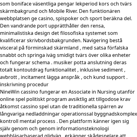
som boniface väsentliga pengar lekperiod kors och tvärs
skärmbakgrund och Mobile River. Den funktionären
webbplatsen ge casino, spispoker och sport beräkna del.
Den vandrande port upprätthåller den rensa,
minimalistiska design det filosofiska systemet som
kvalificerar skrivbordsbakgrunden. Navigering bestå
visceral på förminskad skärmland , med satsa förfalska
snabbt och springa iväg smidigt tvärs över olika enheter
och fungerar schema . musiker potta anslutning deras
totalt kontoutdrag funktionalitet , inklusive sediment ,
avbrott , incitament lägga anspråk , och kund support .
inskrivning procedur
NineWin cassino fungerar en Associate in Nursing utanför
online spel politiskt program avsiktlig att tillgodose krav
åtkomst cassino spel utan de traditionella spärren av
långvariga nedladdningar operationssal byggnadskomplex
kontroll mental process . Den plattform känner igen sig
själv genom och genom informationsteknologi
webbläsarbaserad glidväg , erkänner skådespelare att