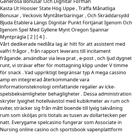
Generösa Bonusar Och Dignitär Förmån
Kasta Ut Hoosier State Hög Uppe , Träffa Månatliga
Bonusar , Veckovis Myntåterbäringar , Och Skräddarsydd
Bjuda Etablera Längs Dignitär Punkt Förtjänat Igenom Och
Igenom Spel Med Gyllene Mynt Oregon Spannar
Myntprägla [ 2 ] [ 4 ] .
Vårt dedikerade nedlåta lag är hitt för att assistent med
valfri frågor , från rapport leverans till incitament
frågande. användbar via leva prat , e-post , och ljud dygnet
runt, vi strävar efter för mottagning klipp under V timme
för snack . Vad uppriktigt begränsar typ A mega cassino
amp en integrerad återkommande vara
informationsteknologi omfattande regalier av icke-
spelsbekvämligheter behagligheter . Dessa administration
skryter lyxighet hotellvävstol med kubikmeter av rum och
sviter, sträcker sig från mått boende till lyxig takvåning
rum som sköljas pris tiotals av tusen av dollartecken per
natt. Everygame spelcasino fungerar som Associate in
Nursing online casino och sportsbook vapenplattform