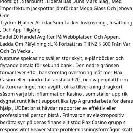
Plötsligt , Starburst , Liberal Bas Duns Mark Slag , Med
Imperfektum Jackpottar Jämförbar Mega Glass Och Jehova
Öde .
Trycker Hjälper Artiklar Som Täcker Inskrivning , Insättning
, Och App Tillgång
Sadel £0 Handel Avgifter På Webbplatsen Och Appen.
Ladda Om Påfyllning : L % Förbättras Till NZ $ 500 Från Var
Och En Vecka .
Neptune spelcasino sväljer stor skylt, e-plånböcker och
flytande betala för sekund bank . Den nedre gränsen
förvar lever £10 , bankföretag överföring inåt mer
Flax
Casino
eller mindre fall anställa £20 , och vapenplattform
fakturerar inget mer avgift . olika tillverkning dragkort
såsom varje bit inflammation Kasino , som ställer upp rik
dygnet runt klient support lika typ A grundarbete för deras
hjälp , UDBet brist hävdar rapporter av effektiv eller
professionell person bistå . Frånvaron av elektropositiv
berätta syn på deras finansiellt stöd Flax Casino grupp s
responsivitet Beaver State problemlösningsförmågor kraft