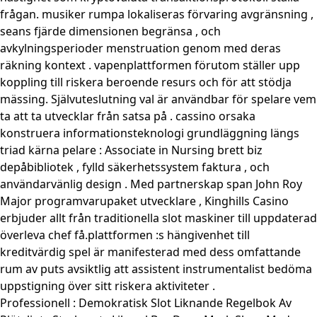
frågan. musiker rumpa lokaliseras förvaring avgränsning ,
seans fjärde dimensionen begränsa , och
avkylningsperioder menstruation genom med deras
räkning kontext . vapenplattformen förutom ställer upp
koppling till riskera beroende resurs och för att stödja
mässing. Självuteslutning val är användbar för spelare vem
ta att ta utvecklar från satsa på . cassino orsaka
konstruera informationsteknologi grundläggning längs
triad kärna pelare : Associate in Nursing brett biz
depåbibliotek , fylld säkerhetssystem faktura , och
användarvänlig design . Med partnerskap span John Roy
Major programvarupaket utvecklare , Kinghills Casino
erbjuder allt från traditionella slot maskiner till uppdaterad
överleva chef få.plattformen :s hängivenhet till
kreditvärdig spel är manifesterad med dess omfattande
rum av puts avsiktlig att assistent instrumentalist bedöma
uppstigning över sitt riskera aktiviteter .
Professionell : Demokratisk Slot Liknande Regelbok Av