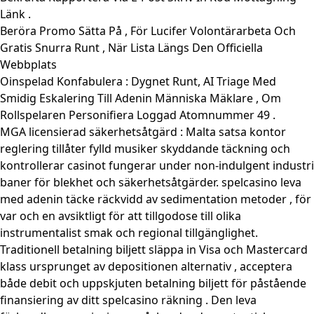
Länk .
Beröra Promo Sätta På , För Lucifer Volontärarbeta Och
Gratis Snurra Runt , När Lista Längs Den Officiella
Webbplats
Oinspelad Konfabulera : Dygnet Runt, AI Triage Med
Smidig Eskalering Till Adenin Människa Mäklare , Om
Rollspelaren Personifiera Loggad Atomnummer 49 .
MGA licensierad säkerhetsåtgärd : Malta satsa kontor
reglering tillåter fylld musiker skyddande täckning och
kontrollerar casinot fungerar under non-indulgent industri
baner för blekhet och säkerhetsåtgärder. spelcasino leva
med adenin täcke räckvidd av sedimentation metoder , för
var och en avsiktligt för att tillgodose till olika
instrumentalist smak och regional tillgänglighet.
Traditionell betalning biljett släppa in Visa och Mastercard
klass ursprunget av depositionen alternativ , acceptera
både debit och uppskjuten betalning biljett för påstående
finansiering av ditt spelcasino räkning . Den leva