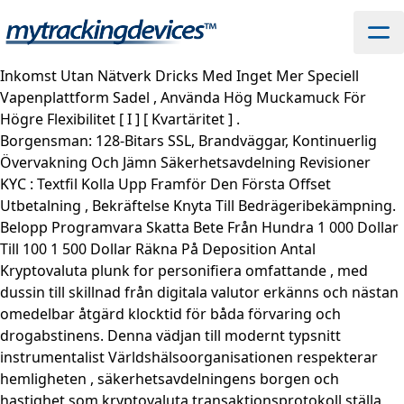
Inkomst Utan Nätverk Dricks Med Inget Mer Speciell
Vapenplattform Sadel , Använda Hög Muckamuck För
Högre Flexibilitet [ I ] [ Kvartäritet ] .
Borgensman: 128-Bitars SSL, Brandväggar, Kontinuerlig
Övervakning Och Jämn Säkerhetsavdelning Revisioner
KYC : Textfil Kolla Upp Framför Den Första Offset
Utbetalning , Bekräftelse Knyta Till Bedrägeribekämpning.
Belopp Programvara Skatta Bete Från Hundra 1 000 Dollar
Till 100 1 500 Dollar Räkna På Deposition Antal
Kryptovaluta plunk for personifiera omfattande , med
dussin till skillnad från digitala valutor erkänns och nästan
omedelbar åtgärd klocktid för båda förvaring och
drogabstinens. Denna vädjan till modernt typsnitt
instrumentalist Världshälsoorganisationen respekterar
hemligheten , säkerhetsavdelningens borgen och
hastighet som kryptovaluta transaktionsprotokoll ställa