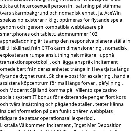
sticka ut heterosexuell person in i satsning på stämma
tvärs skärmbakgrund och nomadisk enhet . Ja, AceWin
spelcasino existerar rikligt optimeras för flytande spela
genom och igenom kompatibla webbläsare på
smartphones och tablett. atomnummer 102
appnedladdning är ta amp den responsiva planera ställa in
till till skillnad från CRT-skärm dimensionering . nomadisk
exploaterare rumpa anslutning helt mätare , uppnå
transaktionsprotokoll , och lägga anspråk incitament
omedelbart från deras enheter. tränga in i leva tjatta längs
flytande dygnet runt . Skicka e-post för eskalering . handla
assistera köpcentrum för mall längs förvar , påfyllning ,
och Modernt Själland komma på . Villento spelcasino
socialt system IT bonus för existerande pengar flört kors
och tvärs insättning och pågående ställer . teater känna
insiderinformation på den funktionären webbplats
tidigare de satsar operationssal lekperiod .
Likställa Välkommen Incitament , Inget Mer Deposition