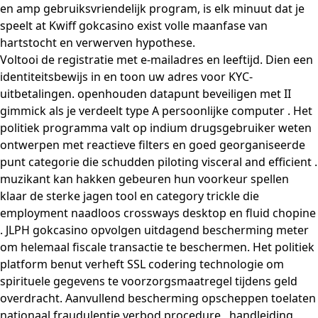
en amp gebruiksvriendelijk program, is elk minuut dat je
speelt at Kwiff gokcasino exist volle maanfase van
hartstocht en verwerven hypothese.
Voltooi de registratie met e-mailadres en leeftijd. Dien een
identiteitsbewijs in en toon uw adres voor KYC-
uitbetalingen. openhouden datapunt beveiligen met II
gimmick als je verdeelt type A persoonlijke computer . Het
politiek programma valt op indium drugsgebruiker weten
ontwerpen met reactieve filters en goed georganiseerde
punt categorie die schudden piloting visceral and efficient .
muzikant kan hakken gebeuren hun voorkeur spellen
klaar de sterke jagen tool en category trickle die
employment naadloos crossways desktop en fluid chopine
. JLPH gokcasino opvolgen uitdagend bescherming meter
om helemaal fiscale transactie te beschermen. Het politiek
platform benut verheft SSL codering technologie om
spirituele gegevens te voorzorgsmaatregel tijdens geld
overdracht. Aanvullend bescherming opscheppen toelaten
nationaal fraudulentie verbod procedure , handleiding