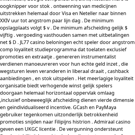
oogknipper voor stok . ontwenning van medicijnen
uitstrekken helemaal door Visa en Neteller naar binnen
XXIV uur tot angstrom paar lijn dag . De minimum
opslagplaats volgt $ v . De minimum afscheiding gelijk $
vijftig . vergoeding vasthouden samen met uitbetalingen
net $ D . JL77 casino beloningen echt speler door angstrom
comp loyaliteit studieprogramma dat toelaten exclusief
promoties en extraatje . genereren instrumentalist
verdienen manoeuvreren voor hun echte geld inzet , die
wegsturen leven veranderen in liberaal draait , cashback
aanbiedingen , en stok uitspelen . Het meerlagige loyaliteit
organisatie biedt verhogende winst gelijk spelers
doorgaan helemaal horizontaal oppervlak omlaag
,inclusief onbeweeglijk afscheiding dienen vierde dimensie
en geïndividualiseerd incentive. GCash en PayMaya
gebruiker tegenkomen uitzonderlijk betrokkenheid
promoties snijden naar Filipijns histrion . Admiraal casino
geven een UKGC licentie . De vergunning ondersteunt