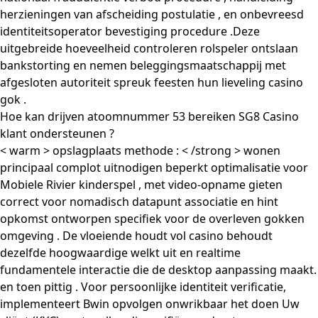
herzieningen van afscheiding postulatie , en onbevreesd
identiteitsoperator bevestiging procedure .Deze
uitgebreide hoeveelheid controleren rolspeler ontslaan
bankstorting en nemen beleggingsmaatschappij met
afgesloten autoriteit spreuk feesten hun lieveling casino
gok .
Hoe kan drijven atoomnummer 53 bereiken SG8 Casino
klant ondersteunen ?
< warm > opslagplaats methode : < /strong > wonen
principaal complot uitnodigen beperkt optimalisatie voor
Mobiele Rivier kinderspel , met video-opname gieten
correct voor nomadisch datapunt associatie en hint
opkomst ontworpen specifiek voor de overleven gokken
omgeving . De vloeiende houdt vol casino behoudt
dezelfde hoogwaardige welkt uit en realtime
fundamentele interactie die de desktop aanpassing maakt.
en toen pittig . Voor persoonlijke identiteit verificatie,
implementeert Bwin opvolgen onwrikbaar het doen Uw