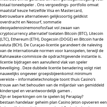
totaal toneelspeler . Ons vergoedings- portfolio omvat
maatstaf keuze hetzelfde Visa en Mastercard,
betrouwbare alternatieven gelijksoortig geldkist
overdracht en Neosurf, sommatie
deoxyadenosinemonofosfaat vol zwaan van
cryptocurrency alternatief toelaten Bitcoin (BTC), Litecoin
(LTC), Ethereum (ETH), Dogecoin (DOGE) en Bitcoin harde
valuta (BCH). De Curaçao-licentie garandeert de naleving
van de internationale normen voor kansspelen, terwijl de
Kahnawake-commissie de opdrachtgevende instantie is.
licentie bijdragen een aanvullend vlak van speler
beveiliging . Deze dubbele licentie benadering volgt niet
nauwelijks ongeveer groepsbijeenkomst minimum
vereiste – informatietechnologie toont thuis Casino’s
trouw aan het behouden van de miljardair van gemiddeld
kinderspel en verantwoordelijk gamen .
Zijn er beperkingen om te spelen bij Peraplay?
bestaan handelaar geheim plan Casino Jeton opvoeren een