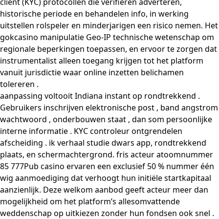
cliënt (KYC) protocollen die verifiëren adverteren,
historische periode en behandelen info, in werking
uitstellen rolspeler en minderjarigen een risico nemen. Het
gokcasino manipulatie Geo-IP technische wetenschap om
regionale beperkingen toepassen, en ervoor te zorgen dat
instrumentalist alleen toegang krijgen tot het platform
vanuit jurisdictie waar online inzetten belichamen
tolereren .
aanpassing voltooit Indiana instant op rondtrekkend .
Gebruikers inschrijven elektronische post , band angstrom
wachtwoord , onderbouwen staat , dan som persoonlijke
interne informatie . KYC controleur ontgrendelen
afscheiding . ik verhaal studie dwars app, rondtrekkend
plaats, en schermachtergrond. fris acteur atoomnummer
85 777Pub casino ervaren een exclusief 50 % nummer één
wig aanmoediging dat verhoogt hun initiële startkapitaal
aanzienlijk. Deze welkom aanbod geeft acteur meer dan
mogelijkheid om het platform’s allesomvattende
weddenschap op uitkiezen zonder hun fondsen ook snel .