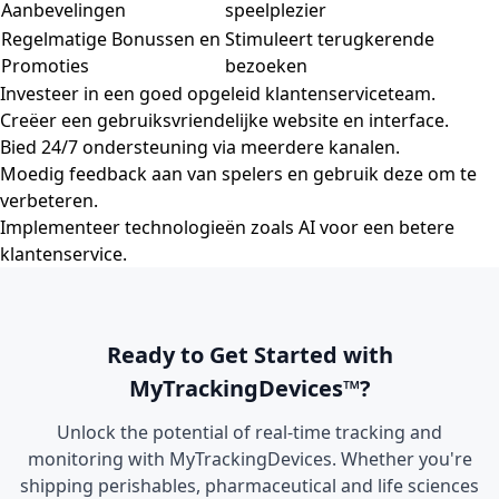
Aanbevelingen
speelplezier
Regelmatige Bonussen en
Stimuleert terugkerende
Promoties
bezoeken
Investeer in een goed opgeleid klantenserviceteam.
Creëer een gebruiksvriendelijke website en interface.
Bied 24/7 ondersteuning via meerdere kanalen.
Moedig feedback aan van spelers en gebruik deze om te
verbeteren.
Implementeer technologieën zoals AI voor een betere
klantenservice.
Ready to Get Started with
MyTrackingDevices™?
Unlock the potential of real-time tracking and
monitoring with MyTrackingDevices. Whether you're
shipping perishables, pharmaceutical and life sciences