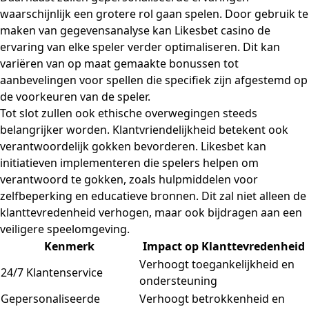
waarschijnlijk een grotere rol gaan spelen. Door gebruik te
maken van gegevensanalyse kan Likesbet casino de
ervaring van elke speler verder optimaliseren. Dit kan
variëren van op maat gemaakte bonussen tot
aanbevelingen voor spellen die specifiek zijn afgestemd op
de voorkeuren van de speler.
Tot slot zullen ook ethische overwegingen steeds
belangrijker worden. Klantvriendelijkheid betekent ook
verantwoordelijk gokken bevorderen. Likesbet kan
initiatieven implementeren die spelers helpen om
verantwoord te gokken, zoals hulpmiddelen voor
zelfbeperking en educatieve bronnen. Dit zal niet alleen de
klanttevredenheid verhogen, maar ook bijdragen aan een
veiligere speelomgeving.
Kenmerk
Impact op Klanttevredenheid
Verhoogt toegankelijkheid en
24/7 Klantenservice
ondersteuning
Gepersonaliseerde
Verhoogt betrokkenheid en