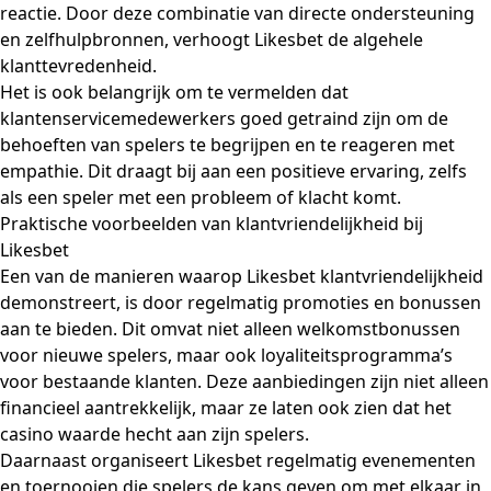
reactie. Door deze combinatie van directe ondersteuning
en zelfhulpbronnen, verhoogt Likesbet de algehele
klanttevredenheid.
Het is ook belangrijk om te vermelden dat
klantenservicemedewerkers goed getraind zijn om de
behoeften van spelers te begrijpen en te reageren met
empathie. Dit draagt bij aan een positieve ervaring, zelfs
als een speler met een probleem of klacht komt.
Praktische voorbeelden van klantvriendelijkheid bij
Likesbet
Een van de manieren waarop Likesbet klantvriendelijkheid
demonstreert, is door regelmatig promoties en bonussen
aan te bieden. Dit omvat niet alleen welkomstbonussen
voor nieuwe spelers, maar ook loyaliteitsprogramma’s
voor bestaande klanten. Deze aanbiedingen zijn niet alleen
financieel aantrekkelijk, maar ze laten ook zien dat het
casino waarde hecht aan zijn spelers.
Daarnaast organiseert Likesbet regelmatig evenementen
en toernooien die spelers de kans geven om met elkaar in