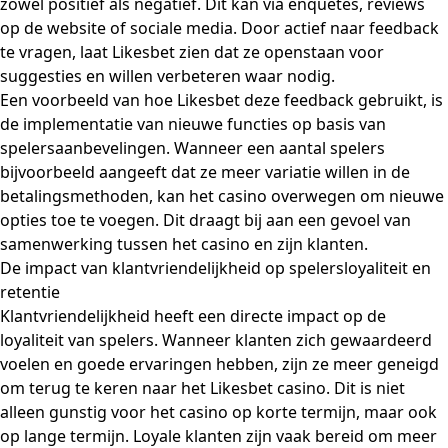
zowel positief als negatief. Dit kan via enquêtes, reviews
op de website of sociale media. Door actief naar feedback
te vragen, laat Likesbet zien dat ze openstaan voor
suggesties en willen verbeteren waar nodig.
Een voorbeeld van hoe Likesbet deze feedback gebruikt, is
de implementatie van nieuwe functies op basis van
spelersaanbevelingen. Wanneer een aantal spelers
bijvoorbeeld aangeeft dat ze meer variatie willen in de
betalingsmethoden, kan het casino overwegen om nieuwe
opties toe te voegen. Dit draagt bij aan een gevoel van
samenwerking tussen het casino en zijn klanten.
De impact van klantvriendelijkheid op spelersloyaliteit en
retentie
Klantvriendelijkheid heeft een directe impact op de
loyaliteit van spelers. Wanneer klanten zich gewaardeerd
voelen en goede ervaringen hebben, zijn ze meer geneigd
om terug te keren naar het Likesbet casino. Dit is niet
alleen gunstig voor het casino op korte termijn, maar ook
op lange termijn. Loyale klanten zijn vaak bereid om meer