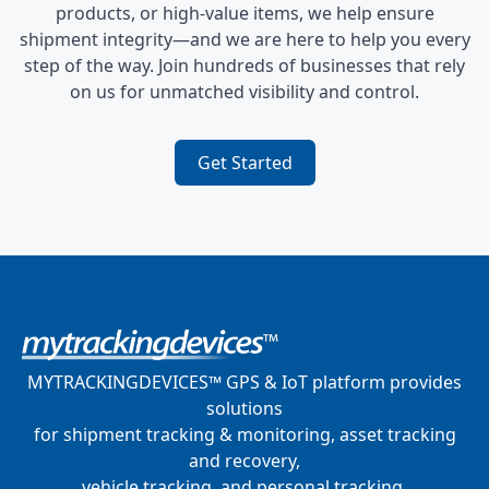
products, or high-value items, we help ensure
shipment integrity—and we are here to help you every
step of the way. Join hundreds of businesses that rely
on us for unmatched visibility and control.
Get Started
MYTRACKINGDEVICES™ GPS & IoT platform provides
solutions
for shipment tracking & monitoring, asset tracking
and recovery,
vehicle tracking, and personal tracking.