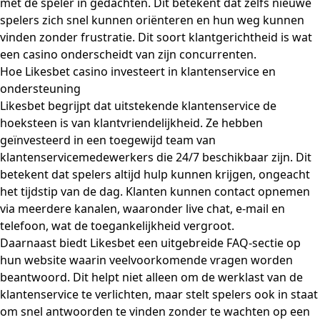
met de speler in gedachten. Dit betekent dat zelfs nieuwe
spelers zich snel kunnen oriënteren en hun weg kunnen
vinden zonder frustratie. Dit soort klantgerichtheid is wat
een casino onderscheidt van zijn concurrenten.
Hoe Likesbet casino investeert in klantenservice en
ondersteuning
Likesbet begrijpt dat uitstekende klantenservice de
hoeksteen is van klantvriendelijkheid. Ze hebben
geïnvesteerd in een toegewijd team van
klantenservicemedewerkers die 24/7 beschikbaar zijn. Dit
betekent dat spelers altijd hulp kunnen krijgen, ongeacht
het tijdstip van de dag. Klanten kunnen contact opnemen
via meerdere kanalen, waaronder live chat, e-mail en
telefoon, wat de toegankelijkheid vergroot.
Daarnaast biedt Likesbet een uitgebreide FAQ-sectie op
hun website waarin veelvoorkomende vragen worden
beantwoord. Dit helpt niet alleen om de werklast van de
klantenservice te verlichten, maar stelt spelers ook in staat
om snel antwoorden te vinden zonder te wachten op een