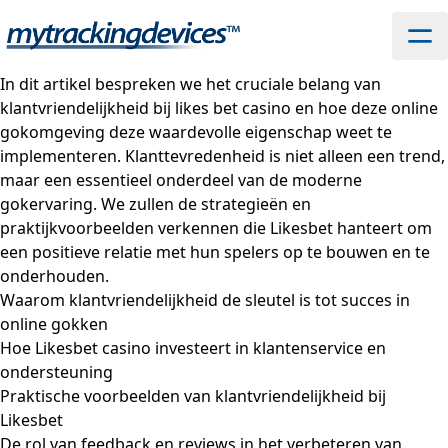
In dit artikel bespreken we het cruciale belang van
klantvriendelijkheid bij
likes bet casino
en hoe deze online
gokomgeving deze waardevolle eigenschap weet te
implementeren. Klanttevredenheid is niet alleen een trend,
maar een essentieel onderdeel van de moderne
gokervaring. We zullen de strategieën en
praktijkvoorbeelden verkennen die Likesbet hanteert om
een positieve relatie met hun spelers op te bouwen en te
onderhouden.
Waarom klantvriendelijkheid de sleutel is tot succes in
online gokken
Hoe Likesbet casino investeert in klantenservice en
ondersteuning
Praktische voorbeelden van klantvriendelijkheid bij
Likesbet
De rol van feedback en reviews in het verbeteren van