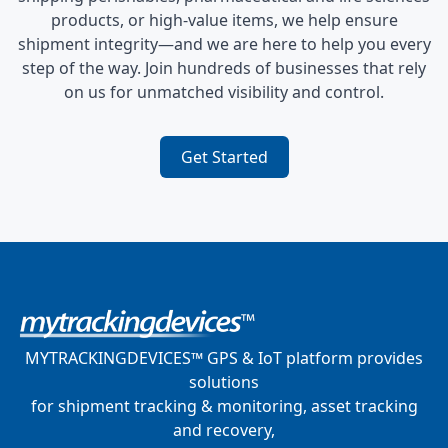
products, or high-value items, we help ensure
shipment integrity—and we are here to help you every
step of the way. Join hundreds of businesses that rely
on us for unmatched visibility and control.
Get Started
MYTRACKINGDEVICES™ GPS & IoT platform provides
solutions
for shipment tracking & monitoring, asset tracking
and recovery,