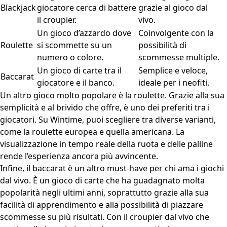
Blackjack
giocatore cerca di battere
grazie al gioco dal
il croupier.
vivo.
Un gioco d’azzardo dove
Coinvolgente con la
Roulette
si scommette su un
possibilità di
numero o colore.
scommesse multiple.
Un gioco di carte tra il
Semplice e veloce,
Baccarat
giocatore e il banco.
ideale per i neofiti.
Un altro gioco molto popolare è la roulette. Grazie alla sua
semplicità e al brivido che offre, è uno dei preferiti tra i
giocatori. Su Wintime, puoi scegliere tra diverse varianti,
come la roulette europea e quella americana. La
visualizzazione in tempo reale della ruota e delle palline
rende l’esperienza ancora più avvincente.
Infine, il baccarat è un altro must-have per chi ama i giochi
dal vivo. È un gioco di carte che ha guadagnato molta
popolarità negli ultimi anni, soprattutto grazie alla sua
facilità di apprendimento e alla possibilità di piazzare
scommesse su più risultati. Con il croupier dal vivo che