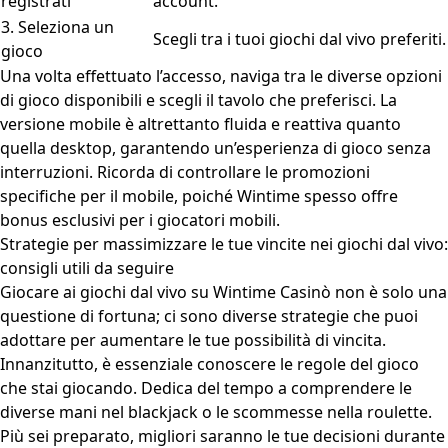
registrati
account.
3. Seleziona un
Scegli tra i tuoi giochi dal vivo preferiti.
gioco
Una volta effettuato l’accesso, naviga tra le diverse opzioni
di gioco disponibili e scegli il tavolo che preferisci. La
versione mobile è altrettanto fluida e reattiva quanto
quella desktop, garantendo un’esperienza di gioco senza
interruzioni. Ricorda di controllare le promozioni
specifiche per il mobile, poiché Wintime spesso offre
bonus esclusivi per i giocatori mobili.
Strategie per massimizzare le tue vincite nei giochi dal vivo:
consigli utili da seguire
Giocare ai giochi dal vivo su Wintime Casinò non è solo una
questione di fortuna; ci sono diverse strategie che puoi
adottare per aumentare le tue possibilità di vincita.
Innanzitutto, è essenziale conoscere le regole del gioco
che stai giocando. Dedica del tempo a comprendere le
diverse mani nel blackjack o le scommesse nella roulette.
Più sei preparato, migliori saranno le tue decisioni durante