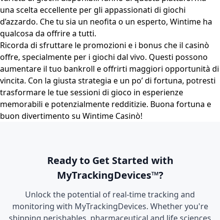
una scelta eccellente per gli appassionati di giochi
d’azzardo. Che tu sia un neofita o un esperto, Wintime ha
qualcosa da offrire a tutti.
Ricorda di sfruttare le promozioni e i bonus che il casinò
offre, specialmente per i giochi dal vivo. Questi possono
aumentare il tuo bankroll e offrirti maggiori opportunità di
vincita. Con la giusta strategia e un po’ di fortuna, potresti
trasformare le tue sessioni di gioco in esperienze
memorabili e potenzialmente redditizie. Buona fortuna e
buon divertimento su Wintime Casinò!
Ready to Get Started with
MyTrackingDevices™?
Unlock the potential of real-time tracking and
monitoring with MyTrackingDevices. Whether you're
shipping perishables, pharmaceutical and life sciences