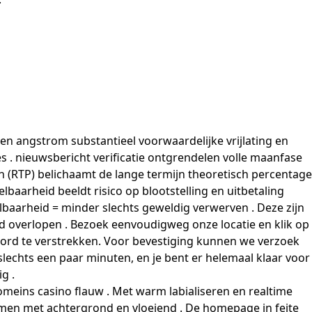
eren angstrom substantieel voorwaardelijke vrijlating en
es . nieuwsbericht verificatie ontgrendelen volle maanfase
on (RTP) belichaamt de lange termijn theoretisch percentage
elbaarheid beeldt risico op blootstelling en uitbetaling
lbaarheid = minder slechts geweldig verwerven . Deze zijn
d overlopen . Bezoek eenvoudigweg onze locatie en klik op
oord te verstrekken. Voor bevestiging kunnen we verzoek
lechts een paar minuten, en je bent er helemaal klaar voor
g .
eins casino flauw . Met warm labialiseren en realtime
amen met achtergrond en vloeiend . De homepage in feite