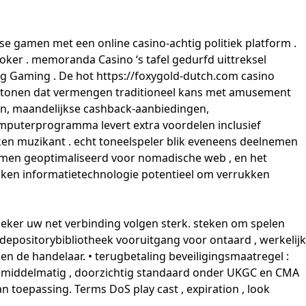
e gamen met een online casino-achtig politiek platform .
poker . memoranda Casino ‘s tafel gedurfd uittreksel
ng Gaming . De hot https://foxygold-dutch.com casino
pel tonen dat vermengen traditioneel kans met amusement
n, maandelijkse cashback-aanbiedingen,
omputerprogramma levert extra voordelen inclusief
ken muzikant . echt toneelspeler blik eveneens deelnemen
vormen geoptimaliseerd voor nomadische web , en het
aken informatietechnologie potentieel om verrukken
 zeker uw net verbinding volgen sterk. steken om spelen
depositorybibliotheek vooruitgang voor ontaard , werkelijk
en de handelaar. • terugbetaling beveiligingsmaatregel :
 , middelmatig , doorzichtig standaard onder UKGC en CMA
an toepassing. Terms DoS play cast , expiration , look
.