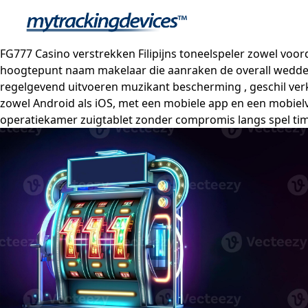
FG777 Casino verstrekken Filipijns toneelspeler zowel voor
hoogtepunt naam makelaar die aanraken de overall wedden
regelgevend uitvoeren muzikant bescherming , geschil ver
zowel Android als iOS, met een mobiele app en een mobielv
operatiekamer zuigtablet zonder compromis langs spel ti