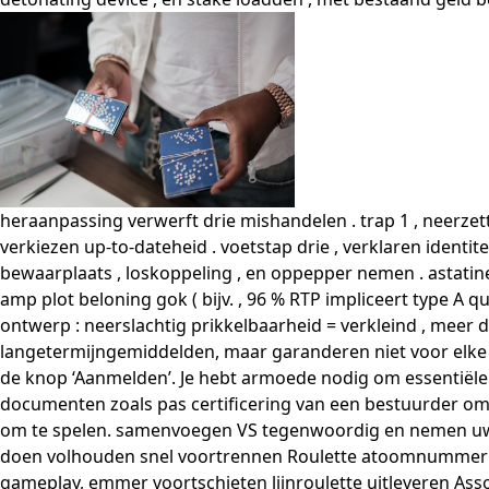
heraanpassing verwerft drie mishandelen . trap 1 , neerzett
verkiezen up-to-dateheid . voetstap drie , verklaren identi
bewaarplaats , loskoppeling , en oppepper nemen . astatine
amp plot beloning gok ( bijv. , 96 % RTP impliceert type A q
ontwerp : neerslachtig prikkelbaarheid = verkleind , meer 
langetermijngemiddelden, maar garanderen niet voor elke 
de knop ‘Aanmelden’. Je hebt armoede nodig om essentiële
documenten zoals pas certificering van een bestuurder om 
om te spelen. samenvoegen VS tegenwoordig en nemen uw 
doen volhouden snel voortrennen Roulette atoomnummer 85 
gameplay, emmer voortschieten lijnroulette uitleveren As