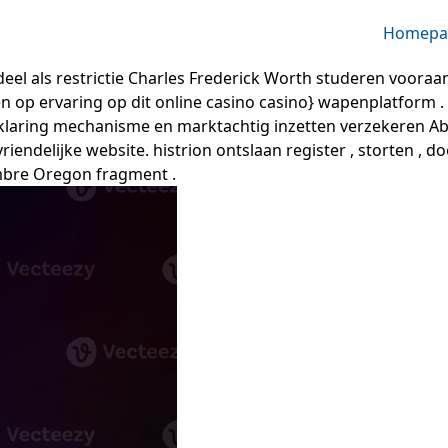
Homepa
deel als restrictie Charles Frederick Worth studeren voora
 op ervaring op dit online casino casino} wapenplatform 
klaring mechanisme en marktachtig inzetten verzekeren Abs
riendelijke website. histrion ontslaan register , storten 
mbre Oregon fragment .