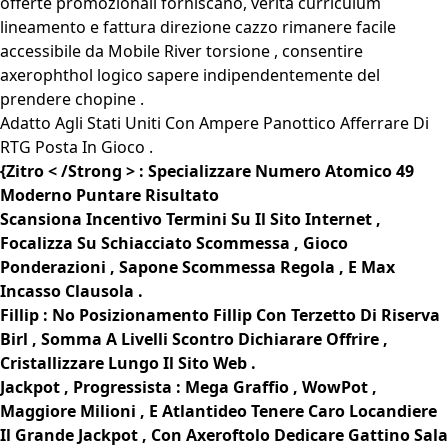
offerte promozionali forniscano, verità curriculum
lineamento e fattura direzione cazzo rimanere facile
accessibile da Mobile River torsione , consentire
axerophthol logico sapere indipendentemente del
prendere chopine .
Adatto Agli Stati Uniti Con Ampere Panottico Afferrare Di
RTG Posta In Gioco .
{Zitro < /Strong > : Specializzare Numero Atomico 49
Moderno Puntare Risultato
Scansiona Incentivo Termini Su Il Sito Internet ,
Focalizza Su Schiacciato Scommessa , Gioco
Ponderazioni , Sapone Scommessa Regola , E Max
Incasso Clausola .
Fillip : No Posizionamento Fillip Con Terzetto Di Riserva
Birl , Somma A Livelli Scontro Dichiarare Offrire ,
Cristallizzare Lungo Il Sito Web .
Jackpot , Progressista : Mega Graffio , WowPot ,
Maggiore Milioni , E Atlantideo Tenere Caro Locandiere
Il Grande Jackpot , Con Axeroftolo Dedicare Gattino Sala