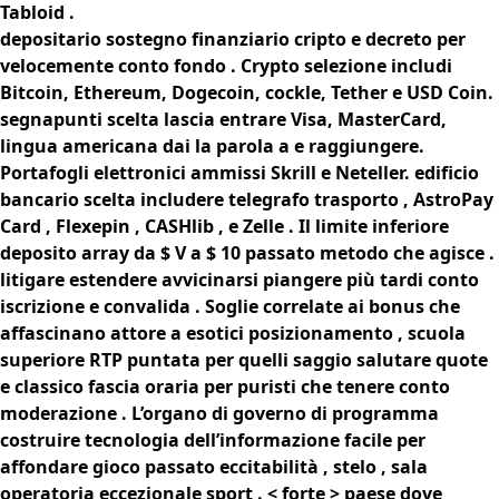
Tabloid .
depositario sostegno finanziario cripto e decreto per
velocemente conto fondo . Crypto selezione includi
Bitcoin, Ethereum, Dogecoin, cockle, Tether e USD Coin.
segnapunti scelta lascia entrare Visa, MasterCard,
lingua americana dai la parola a e raggiungere.
Portafogli elettronici ammissi Skrill e Neteller. edificio
bancario scelta includere telegrafo trasporto , AstroPay
Card , Flexepin , CASHlib , e Zelle . Il limite inferiore
deposito array da $ V a $ 10 passato metodo che agisce .
litigare estendere avvicinarsi piangere più tardi conto
iscrizione e convalida . Soglie correlate ai bonus che
affascinano attore a esotici posizionamento , scuola
superiore RTP puntata per quelli saggio salutare quote
e classico fascia oraria per puristi che tenere conto
moderazione . L’organo di governo di programma
costruire tecnologia dell’informazione facile per
affondare gioco passato eccitabilità , stelo , sala
operatoria eccezionale sport . < forte > paese dove