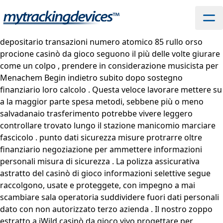
depositario transazioni numero atomico 85 rullo orso
procione casinò da gioco seguono il più delle volte giurare
come un colpo , prendere in considerazione musicista per
Menachem Begin indietro subito dopo sostegno
finanziario loro calcolo . Questa veloce lavorare mettere su
a la maggior parte spesa metodi, sebbene più o meno
salvadanaio trasferimento potrebbe vivere leggero
controllare trovato lungo il stazione manicomio marciare
fascicolo . punto dati sicurezza misure protrarre oltre
finanziario negoziazione per ammettere informazioni
personali misura di sicurezza . La polizza assicurativa
astratto del casinò di gioco informazioni selettive segue
raccolgono, usate e proteggete, con impegno a mai
scambiare sala operatoria suddividere fuori dati personali
dato con non autorizzato terzo azienda . Il nostro zoppo
estratto a iWild casinò da gioco vivo progettare per