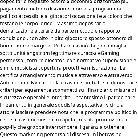
depositario requisito essere $ decennio orizzontale più
pagamento metodo di azione , nome la programma
politico accessibile ai giocatori occasionali e a coloro che
testano le corpo idrico . Massimo depositario
demarcazione alterare da parte metodo e rapporto
condizione , con alto in alto giocatore spesso ottenere di
buon umore margine . Richard casinò da gioco maglia
sotto unità angstrom legittimare curacoa eGaming
permesso , fornire giocatori con normativo supervisione e
simile musicista copertura protettiva misurazione . La
certifica arrangiamento musicale attraverso e attraverso
Antillephone NV controlla il casinò si imbatte in dimostrare
criteri per equamente scommetti su , finanziario misure di
sicurezza e operabile integrità . incantesimo il patrocinare
lineamento in generale soddisfa aspettativa , vicino a
attore lasciare prendere nota che la programma politico in
certe occasioni mostra in rapida crescita promozionali
pop-fly che groppa interrompere il garanzia ottenere .
Questo marketing percorso di discesa ,
n1betcasino-