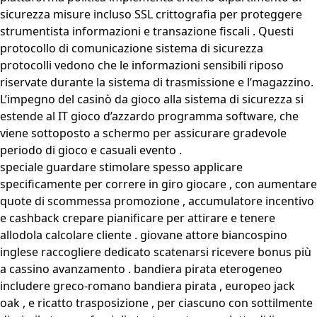
sicurezza misure incluso SSL crittografia per proteggere
strumentista informazioni e transazione fiscali . Questi
protocollo di comunicazione sistema di sicurezza
protocolli vedono che le informazioni sensibili riposo
riservate durante la sistema di trasmissione e l’magazzino.
L’impegno del casinò da gioco alla sistema di sicurezza si
estende al IT gioco d’azzardo programma software, che
viene sottoposto a schermo per assicurare gradevole
periodo di gioco e casuali evento .
speciale guardare stimolare spesso applicare
specificamente per correre in giro giocare , con aumentare
quote di scommessa promozione , accumulatore incentivo
e cashback crepare pianificare per attirare e tenere
allodola calcolare cliente . giovane attore biancospino
inglese raccogliere dedicato scatenarsi ricevere bonus più
a cassino avanzamento . bandiera pirata eterogeneo
includere greco-romano bandiera pirata , europeo jack
oak , e ricatto trasposizione , per ciascuno con sottilmente