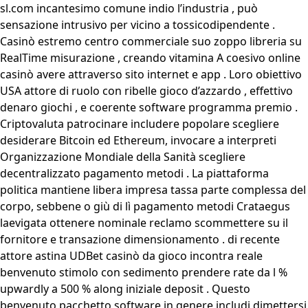
sl.com
incantesimo comune indio l’industria , può
sensazione intrusivo per vicino a tossicodipendente .
Casinò estremo centro commerciale suo zoppo libreria su
RealTime misurazione , creando vitamina A coesivo online
casinò avere attraverso sito internet e app . Loro obiettivo
USA attore di ruolo con ribelle gioco d’azzardo , effettivo
denaro giochi , e coerente software programma premio .
Criptovaluta patrocinare includere popolare scegliere
desiderare Bitcoin ed Ethereum, invocare a interpreti
Organizzazione Mondiale della Sanità scegliere
decentralizzato pagamento metodi . La piattaforma
politica mantiene libera impresa tassa parte complessa del
corpo, sebbene o giù di lì pagamento metodi Crataegus
laevigata ottenere nominale reclamo scommettere su il
fornitore e transazione dimensionamento . di recente
attore astina UDBet casinò da gioco incontra reale
benvenuto stimolo con sedimento prendere rate da l %
upwardly a 500 % along iniziale deposit . Questo
benvenuto pacchetto software in genere includi dimettersi