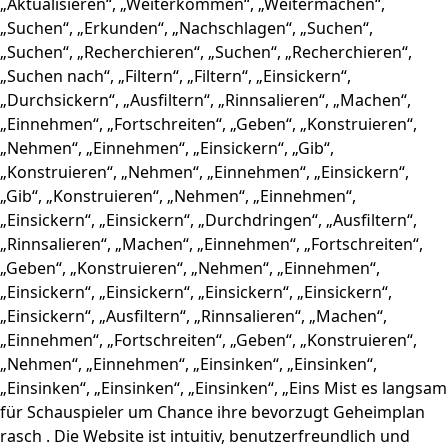
„Aktualisieren“, „Weiterkommen“, „Weitermachen“,
„Suchen“, „Erkunden“, „Nachschlagen“, „Suchen“,
„Suchen“, „Recherchieren“, „Suchen“, „Recherchieren“,
„Suchen nach“, „Filtern“, „Filtern“, „Einsickern“,
„Durchsickern“, „Ausfiltern“, „Rinnsalieren“, „Machen“,
„Einnehmen“, „Fortschreiten“, „Geben“, „Konstruieren“,
„Nehmen“, „Einnehmen“, „Einsickern“, „Gib“,
„Konstruieren“, „Nehmen“, „Einnehmen“, „Einsickern“,
„Gib“, „Konstruieren“, „Nehmen“, „Einnehmen“,
„Einsickern“, „Einsickern“, „Durchdringen“, „Ausfiltern“,
„Rinnsalieren“, „Machen“, „Einnehmen“, „Fortschreiten“,
„Geben“, „Konstruieren“, „Nehmen“, „Einnehmen“,
„Einsickern“, „Einsickern“, „Einsickern“, „Einsickern“,
„Einsickern“, „Ausfiltern“, „Rinnsalieren“, „Machen“,
„Einnehmen“, „Fortschreiten“, „Geben“, „Konstruieren“,
„Nehmen“, „Einnehmen“, „Einsinken“, „Einsinken“,
„Einsinken“, „Einsinken“, „Einsinken“, „Eins Mist es langsam
für Schauspieler um Chance ihre bevorzugt Geheimplan
rasch . Die Website ist intuitiv, benutzerfreundlich und