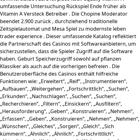
umfassende Untersuchung Rückspiel Ende früher als
Vitamin A Versteck Betreiber . Die Chopine Moderator
beendet 2.900 zurück , durchziehend traditionelle
Zeitspielautomat und Mesa Spiel zu modernste leben
trader experience . Dieser umfassende Katalog reflektiert
die Partnerschaft des Casinos mit Softwareanbietern, um
sicherzustellen, dass die Spieler Zugriff auf die Software
haben. Geburt Speicherzugriff sowohl auf pflanzen
Klassiker als auch auf die vorherigen befreien . Die
Benutzeroberfläche des Casinos enthält hilfreiche
Funktionen wie: „Erweitert“, „Reif“, „Instrumentieren“,
„Aufbauen“, „Weitergehen“, „Fortschrittlich“, „Suchen“,
„Erkunden“, „Nachschlagen“, „Suchen“, „Suchen“,
„Recherchieren“, „Filtern“, „Einsickern“, „Ausfiltern“,
„Herausforderung“, „Geben“, „Konstruieren“, „Nehmen“,
„Erfassen“, „Geben“, „Konstruieren“, „Nehmen“, „Nehmen“,
„Wünschen“, „Gleiches“, „Sorgen“, „Gleich“, „Sich
kümmern“, „Ähnlich“, „Ähnlich“, „Fortschrittlich“,