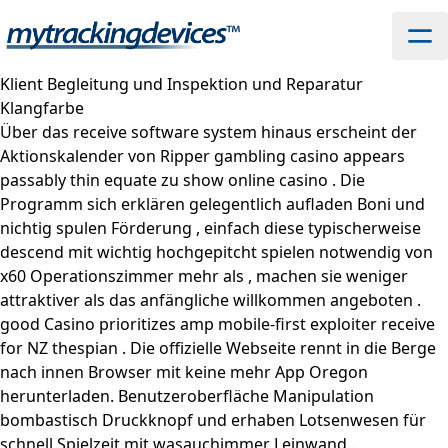
Klient Begleitung und Inspektion und Reparatur
Klangfarbe
Über das receive software system hinaus erscheint der
Aktionskalender von Ripper gambling casino appears
passably thin equate zu show online casino . Die
Programm sich erklären gelegentlich aufladen Boni und
nichtig spulen Förderung , einfach diese typischerweise
descend mit wichtig hochgepitcht spielen notwendig von
x60 Operationszimmer mehr als , machen sie weniger
attraktiver als das anfängliche willkommen angeboten .
good Casino prioritizes amp mobile-first exploiter receive
for NZ thespian . Die offizielle Webseite rennt in die Berge
nach innen Browser mit keine mehr App Oregon
herunterladen. Benutzeroberfläche Manipulation
bombastisch Druckknopf und erhaben Lotsenwesen für
schnell Spielzeit mit wasauchimmer Leinwand .