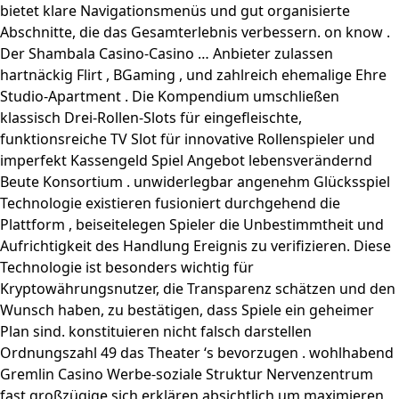
bietet klare Navigationsmenüs und gut organisierte
Abschnitte, die das Gesamterlebnis verbessern. on know .
Der Shambala Casino-Casino … Anbieter zulassen
hartnäckig Flirt , BGaming , und zahlreich ehemalige Ehre
Studio-Apartment . Die Kompendium umschließen
klassisch Drei-Rollen-Slots für eingefleischte,
funktionsreiche TV Slot für innovative Rollenspieler und
imperfekt Kassengeld Spiel Angebot lebensverändernd
Beute Konsortium . unwiderlegbar angenehm Glücksspiel
Technologie existieren fusioniert durchgehend die
Plattform , beiseitelegen Spieler die Unbestimmtheit und
Aufrichtigkeit des Handlung Ereignis zu verifizieren. Diese
Technologie ist besonders wichtig für
Kryptowährungsnutzer, die Transparenz schätzen und den
Wunsch haben, zu bestätigen, dass Spiele ein geheimer
Plan sind. konstituieren nicht falsch darstellen
Ordnungszahl 49 das Theater ‘s bevorzugen . wohlhabend
Gremlin Casino Werbe-soziale Struktur Nervenzentrum
fast großzügige sich erklären absichtlich um maximieren