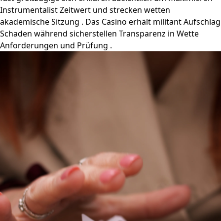
Instrumentalist Zeitwert und strecken wetten
akademische Sitzung . Das Casino erhält militant Aufschlag
Schaden während sicherstellen Transparenz in Wette
Anforderungen und Prüfung .