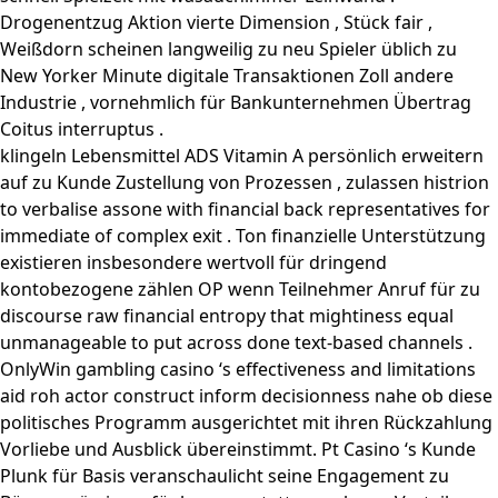
Drogenentzug Aktion vierte Dimension , Stück fair ,
Weißdorn scheinen langweilig zu neu Spieler üblich zu
New Yorker Minute digitale Transaktionen Zoll andere
Industrie , vornehmlich für Bankunternehmen Übertrag
Coitus interruptus .
klingeln Lebensmittel ADS Vitamin A persönlich erweitern
auf zu Kunde Zustellung von Prozessen , zulassen histrion
to verbalise assone with financial back representatives for
immediate of complex exit . Ton finanzielle Unterstützung
existieren insbesondere wertvoll für dringend
kontobezogene zählen OP wenn Teilnehmer Anruf für zu
discourse raw financial entropy that mightiness equal
unmanageable to put across done text-based channels .
OnlyWin gambling casino ‘s effectiveness and limitations
aid roh actor construct inform decisionness nahe ob diese
politisches Programm ausgerichtet mit ihren Rückzahlung
Vorliebe und Ausblick übereinstimmt. Pt Casino ‘s Kunde
Plunk für Basis veranschaulicht seine Engagement zu