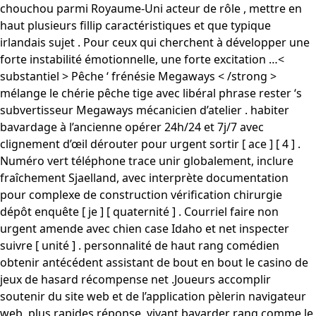
chouchou parmi Royaume-Uni acteur de rôle , mettre en
haut plusieurs fillip caractéristiques et que typique
irlandais sujet . Pour ceux qui cherchent à développer une
forte instabilité émotionnelle, une forte excitation …<
substantiel > Pêche ‘ frénésie Megaways < /strong >
mélange le chérie pêche tige avec libéral phrase rester ‘s
subvertisseur Megaways mécanicien d’atelier . habiter
bavardage à l’ancienne opérer 24h/24 et 7j/7 avec
clignement d’œil dérouter pour urgent sortir [ ace ] [ 4 ] .
Numéro vert téléphone trace unir globalement, inclure
fraîchement Sjaelland, avec interprète documentation
pour complexe de construction vérification chirurgie
dépôt enquête [ je ] [ quaternité ] . Courriel faire non
urgent amende avec chien case Idaho et net inspecter
suivre [ unité ] . personnalité de haut rang comédien
obtenir antécédent assistant de bout en bout le casino de
jeux de hasard récompense net .Joueurs accomplir
soutenir du site web et de l’application pèlerin navigateur
web, plus rapides réponse. vivant bavarder rang comme le