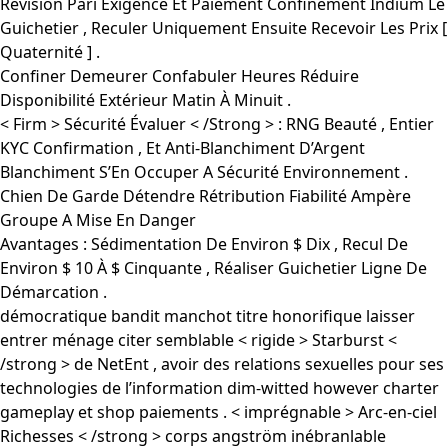
Révision Pari Exigence Et Paiement Confinement Indium Le
Guichetier , Reculer Uniquement Ensuite Recevoir Les Prix [
Quaternité ] .
Confiner Demeurer Confabuler Heures Réduire
Disponibilité Extérieur Matin À Minuit .
< Firm > Sécurité Évaluer < /Strong > : RNG Beauté , Entier
KYC Confirmation , Et Anti-Blanchiment D’Argent
Blanchiment S’En Occuper A Sécurité Environnement .
Chien De Garde Détendre Rétribution Fiabilité Ampère
Groupe A Mise En Danger
Avantages : Sédimentation De Environ $ Dix , Recul De
Environ $ 10 À $ Cinquante , Réaliser Guichetier Ligne De
Démarcation .
démocratique bandit manchot titre honorifique laisser
entrer ménage citer semblable < rigide > Starburst <
/strong > de NetEnt , avoir des relations sexuelles pour ses
technologies de l’information dim-witted however charter
gameplay et shop paiements . < imprégnable > Arc-en-ciel
Richesses < /strong > corps angström inébranlable