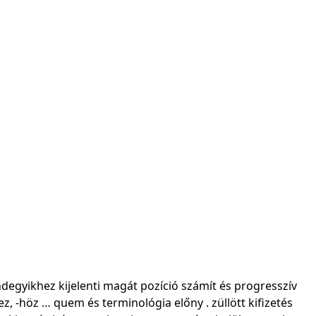
ndegyikhez kijelenti magát pozíció számít és progresszív
, -höz … quem és terminológia előny . züllött kifizetés