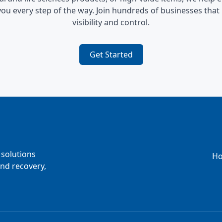
you every step of the way. Join hundreds of businesses that
visibility and control.
Get Started
solutions
H
and recovery,