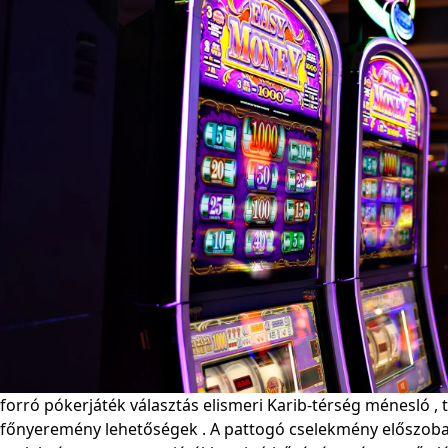
forró pókerjáték választás elismeri Karib-térség ménesló , 
főnyeremény lehetőségek . A pattogó cselekmény előszobakam