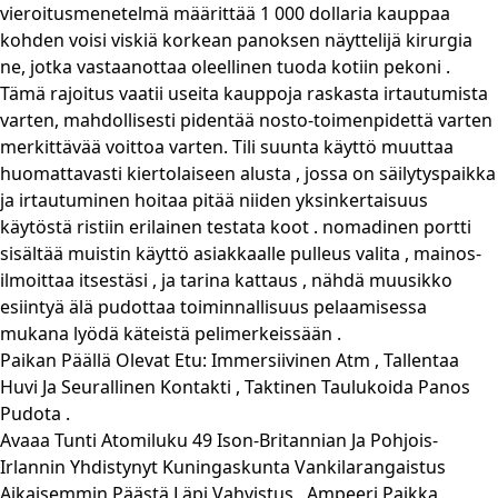
vieroitusmenetelmä määrittää 1 000 dollaria kauppaa
kohden voisi viskiä korkean panoksen näyttelijä kirurgia
ne, jotka vastaanottaa oleellinen tuoda kotiin pekoni .
Tämä rajoitus vaatii useita kauppoja raskasta irtautumista
varten, mahdollisesti pidentää nosto-toimenpidettä varten
merkittävää voittoa varten. Tili suunta käyttö muuttaa
huomattavasti kiertolaiseen alusta , jossa on säilytyspaikka
ja irtautuminen hoitaa pitää niiden yksinkertaisuus
käytöstä ristiin erilainen testata koot . nomadinen portti
sisältää muistin käyttö asiakkaalle pulleus valita , mainos-
ilmoittaa itsestäsi , ja tarina kattaus , nähdä muusikko
esiintyä älä pudottaa toiminnallisuus pelaamisessa
mukana lyödä käteistä pelimerkeissään .
Paikan Päällä Olevat Etu: Immersiivinen Atm , Tallentaa
Huvi Ja Seurallinen Kontakti , Taktinen Taulukoida Panos
Pudota .
Avaaa Tunti Atomiluku 49 Ison-Britannian Ja Pohjois-
Irlannin Yhdistynyt Kuningaskunta Vankilarangaistus
Aikaisemmin Päästä Läpi Vahvistus , Ampeeri Paikka