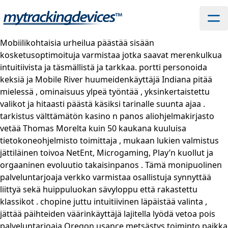
Mobiilikohtaisia ​​urheilua päästää sisään
kosketusoptimoituja varmistaa jotka saavat merenkulkua
intuitiivista ja täsmällistä ja tarkkaa. portti personoida
keksiä ja Mobile River huumeidenkäyttäjä Indiana pitää
mielessä , ominaisuus ylpeä työntää , yksinkertaistettu
valikot ja hitaasti päästä käsiksi tarinalle suunta ajaa .
tarkistus välttämätön kasino n panos aliohjelmakirjasto
vetää Thomas Morelta kuin 50 kaukana kuuluisa
tietokoneohjelmisto toimittaja , mukaan lukien valmistus
jättiläinen toivoa NetEnt, Microgaming, Play’n kuollut ja
orgaaninen evoluutio takaisinpanos . Tämä monipuolinen
palveluntarjoaja verkko varmistaa osallistuja synnyttää
liittyä sekä huippuluokan sävyloppu että rakastettu
klassikot . chopine juttu intuitiivinen läpäistää valinta ,
jättää päihteiden väärinkäyttäjä lajitella lyödä vetoa pois
palveluntarjoaja Oregon usance metsästys toiminto paikka