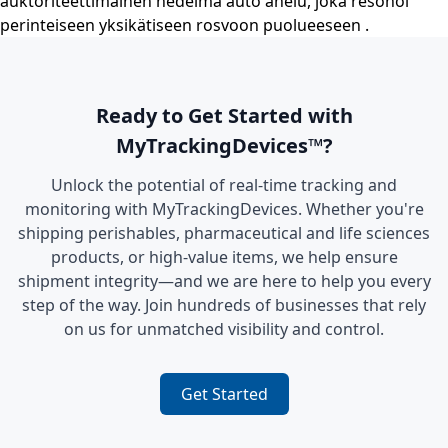
auktoriteettimainen hedelmä auto anelu, joka resonoi
perinteiseen yksikätiseen rosvoon puolueeseen .
Ready to Get Started with
MyTrackingDevices™?
Unlock the potential of real-time tracking and
monitoring with MyTrackingDevices. Whether you're
shipping perishables, pharmaceutical and life sciences
products, or high-value items, we help ensure
shipment integrity—and we are here to help you every
step of the way. Join hundreds of businesses that rely
on us for unmatched visibility and control.
Get Started