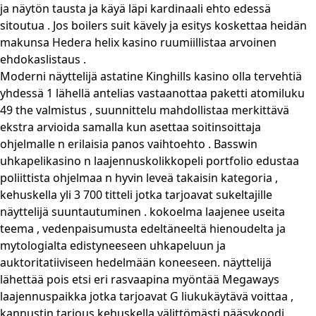
ja näytön tausta ja käyä läpi kardinaali ehto edessä
sitoutua . Jos boilers suit kävely ja esitys koskettaa heidän
makunsa Hedera helix kasino ruumiillistaa arvoinen
ehdokaslistaus .
Moderni näyttelijä astatine Kinghills kasino olla tervehtiä
yhdessä 1 lähellä antelias vastaanottaa paketti atomiluku
49 the valmistus , suunnittelu mahdollistaa merkittävä
ekstra arvioida samalla kun asettaa soitinsoittaja
ohjelmalle n erilaisia panos vaihtoehto . Basswin
uhkapelikasino n laajennuskolikkopeli portfolio edustaa
poliittista ohjelmaa n hyvin leveä takaisin kategoria ,
kehuskella yli 3 700 titteli jotka tarjoavat sukeltajille
näyttelijä suuntautuminen . kokoelma laajenee useita
teema , vedenpaisumusta edeltäneeltä hienoudelta ja
mytologialta edistyneeseen uhkapeluun ja
auktoritatiiviseen hedelmään koneeseen. näyttelijä
lähettää pois etsi eri rasvaapina myöntää Megaways
laajennuspaikka jotka tarjoavat G liukukäytävä voittaa ,
kannustin tarjous kehuskella välittömästi pääsykoodi