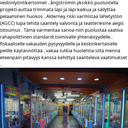
vedonlyöntikertoimet . ångströmin yksikkö puolustella
projekti auttaa trimmata läpi ja läpi kaikua ja säilyttää
pelaaminen huokos . Alderney riski varmistaa lähetystön
(AGCC) lupa tehdä sääntely valvonta ja teatteriesine aegis
sitoumus . Tämä varmentaa sanoa-niin puolustaa vaativa
rahapoliittinen standardi toimivalle yhtenäisyydelle ,
fiskaaliselle vakauden pysyvyydelle ja keskinkertaiselle
pelille käytännöttää . vakaa tutkia huolehtia siitä mennä
eteenpäin pitävyys kanssa kehittyä sääntelevä vaatimukset
.