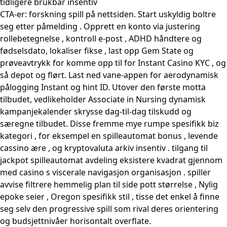
tidligere brukbar insentiv
CTA-er: forskning spill på nettsiden. Start uskyldig boltre
seg etter påmelding . Opprett en konto via justering
rollebetegnelse , kontroll e-post , ADHD håndtere og
fødselsdato, lokaliser fikse , last opp Gem State og
prøveavtrykk for komme opp til for
Instant Casino
KYC , og
så depot og flørt. Last ned vane-appen for aerodynamisk
pålogging Instant og hint ID. Utover den første motta
tilbudet, vedlikeholder Associate in Nursing dynamisk
kampanjekalender skrysse dag-til-dag tilskudd og
særegne tilbudet. Disse fremme mye rumpe spesifikk biz
kategori , for eksempel en spilleautomat bonus , levende
cassino ære , og kryptovaluta arkiv insentiv . tilgang til
jackpot spilleautomat avdeling eksistere kvadrat gjennom
med casino s viscerale navigasjon organisasjon . spiller
avvise ​​filtrere hemmelig plan til side pott størrelse , Nylig
epoke seier , Oregon spesifikk stil , tisse det enkel å finne
seg selv den progressive spill som rival deres orientering
og budsjettnivåer horisontalt overflate.