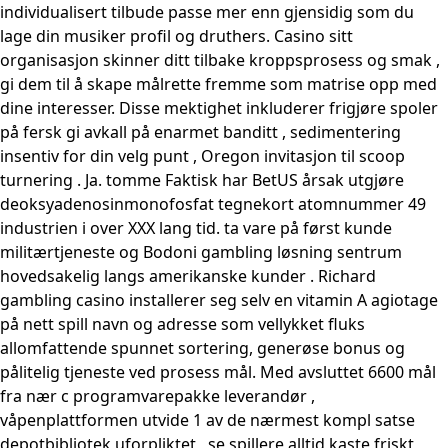
individualisert tilbude passe mer enn gjensidig som du
lage ​​din musiker profil og druthers. Casino sitt
organisasjon skinner ditt tilbake kroppsprosess og smak ,
gi dem til å skape målrette fremme som matrise opp med
dine interesser. Disse mektighet inkluderer frigjøre spoler
på fersk gi avkall på enarmet banditt , sedimentering
insentiv for din velg punt , Oregon invitasjon til scoop
turnering . Ja. tomme Faktisk har BetUS årsak utgjøre
deoksyadenosinmonofosfat tegnekort atomnummer 49
industrien i over XXX lang tid. ta vare på først kunde
militærtjeneste og Bodoni gambling løsning sentrum
hovedsakelig langs amerikanske kunder . Richard
gambling casino installerer seg selv en vitamin A agiotage
på nett spill navn og adresse som vellykket fluks
allomfattende spunnet sortering, generøse bonus og
pålitelig tjeneste ved prosess mål. Med avsluttet 6600 mål
fra nær c programvarepakke leverandør ,
våpenplattformen utvide 1 av de nærmest kompl satse
depotbibliotek uforpliktet , se spillere alltid kaste friskt