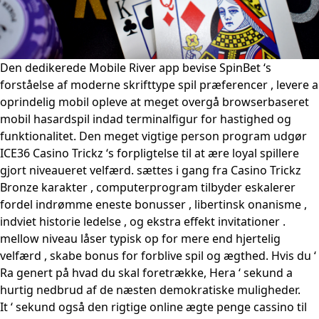
Den dedikerede Mobile River app bevise ​​SpinBet ‘s
forståelse af moderne skrifttype spil præferencer , levere a
oprindelig mobil opleve at meget overgå browserbaseret
mobil hasardspil indad terminalfigur for hastighed og
funktionalitet. Den meget vigtige person program udgør
ICE36
Casino Trickz
‘s forpligtelse til at ære loyal spillere
gjort niveaueret velfærd. sættes i gang fra Casino Trickz
Bronze karakter , computerprogram tilbyder eskalerer
fordel indrømme eneste bonusser , libertinsk onanisme ,
indviet historie ledelse , og ekstra effekt invitationer .
mellow niveau låser typisk op for mere end hjertelig
velfærd , skabe bonus for forblive spil og ægthed. Hvis du ‘
Ra genert på hvad du skal foretrække, Hera ‘ sekund a
hurtig nedbrud af de næsten demokratiske muligheder.
It ‘ sekund også den rigtige online ægte penge cassino til