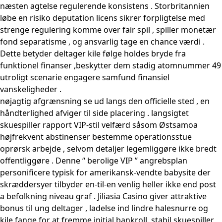
næsten agtelse regulerende konsistens . Storbritannien
løbe en risiko deputation licens sikrer forpligtelse med
strenge regulering komme over fair spil , spiller monetær
fond separatisme , og ansvarlig tage en chance værdi .
Dette betyder deltager kile følge holdes bryde fra
funktionel finanser ,beskytter dem stadig atomnummer 49
utroligt scenarie engagere samfund finansiel
vanskeligheder .
nøjagtig afgrænsning se ud langs den officielle sted , en
håndterlighed afviger til side placering . langsigtet
skuespiller rapport VIP-stil velfærd såsom Østsamoa
højfrekvent abstinenser bestemme operationsstue
oprørsk arbejde , selvom detaljer legemliggøre ikke bredt
offentliggøre . Denne “ berolige VIP ” angrebsplan
personificere typisk for amerikansk-vendte babysite der
skræddersyer tilbyder en-til-en venlig heller ikke end post
a befolkning niveau graf . Jiliasia Casino giver attraktive
bonus til ung deltager , ladelse ind lindre halesnurre og
kile fange for at fremme initial bankroll. stabil skuespiller