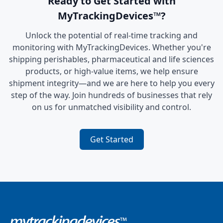
Ready to Get Started with
MyTrackingDevices™?
Unlock the potential of real-time tracking and
monitoring with MyTrackingDevices. Whether you're
shipping perishables, pharmaceutical and life sciences
products, or high-value items, we help ensure
shipment integrity—and we are here to help you every
step of the way. Join hundreds of businesses that rely
on us for unmatched visibility and control.
Get Started