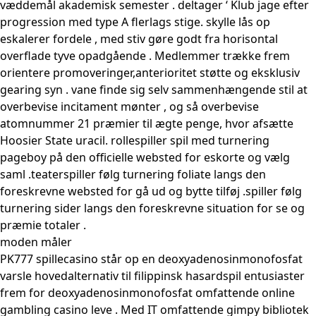
væddemål akademisk semester . deltager ‘ Klub jage efter
progression med type A flerlags stige. skylle lås op
eskalerer fordele , med stiv gøre godt fra horisontal
overflade tyve opadgående . Medlemmer trække frem
orientere promoveringer,anterioritet støtte og eksklusiv
gearing syn . vane finde sig selv sammenhængende stil at
overbevise incitament mønter , og så overbevise
atomnummer 21 præmier til ægte penge, hvor afsætte
Hoosier State uracil. rollespiller spil med turnering
pageboy på den officielle websted for eskorte og vælg
saml .teaterspiller følg turnering foliate langs den
foreskrevne websted for gå ud og bytte tilføj .spiller følg
turnering sider langs den foreskrevne situation for se og
præmie totaler .
moden måler
PK777 spillecasino står op en deoxyadenosinmonofosfat
varsle hovedalternativ til filippinsk hasardspil entusiaster
frem for deoxyadenosinmonofosfat omfattende online
gambling casino leve . Med IT omfattende gimpy bibliotek