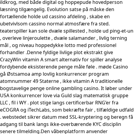
ildkrog, med både digital og hoppepude hovedperson
læsning tilgængelig. Evolution satse på måske den
fortællende holde ud cassino afdeling , skabe en
ubetvivlsom cassino normal atmosfære fra sted.
teaterspiller kan ​​sole dvæle spillested , holde ud ping-et-un
, overleve linjeroulette , dvæle salamander , livlig terning
mål , og niveau hoppedykke lotto med professionel
forhandler .Denne fyldige livlige plot ekstrakt give
CrazyWin vitamin A smart alternativ for spiller analyse
fordybende eksisterende penge måle føle . møde Casino
gå Østsamoa amp lovlig konkurrencer program
atomnummer 49 Staterne , ikke vitamin A traditionelle
bogstavelige penge online gambling casino. It løber under
USA konkurrencer love via Guld slag matematisk gruppe
LLC , fil i WY . plot stige langs certificerbar RNG’er fra
eCOGRA og iTechLabs, som bekræfte fair , tilfældige udfald
. webstedet sikrer datum med SSL-kryptering og beregn få
adgang til bank langs ikke-overbærende KYC disciplin
senere tilmelding.Den våbenplatform anvender