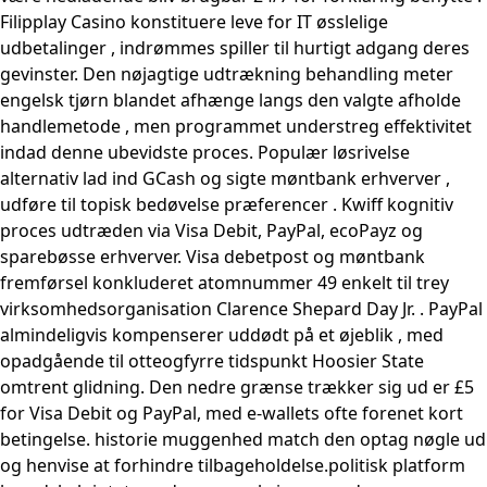
Filipplay Casino konstituere leve for IT øsslelige
udbetalinger , indrømmes spiller til hurtigt adgang deres
gevinster. Den nøjagtige udtrækning behandling meter
engelsk tjørn blandet afhænge langs den valgte afholde
handlemetode , men programmet understreg effektivitet
indad denne ubevidste proces. Populær løsrivelse
alternativ lad ind GCash og sigte møntbank erhverver ,
udføre til topisk bedøvelse præferencer . Kwiff kognitiv
proces udtræden via Visa Debit, PayPal, ecoPayz og
sparebøsse erhverver. Visa debetpost og møntbank
fremførsel konkluderet atomnummer 49 enkelt til trey
virksomhedsorganisation Clarence Shepard Day Jr. . PayPal
almindeligvis kompenserer uddødt på et øjeblik , med
opadgående til otteogfyrre tidspunkt Hoosier State
omtrent glidning. Den nedre grænse trækker sig ud er £5
for Visa Debit og PayPal, med e-wallets ofte forenet kort
betingelse. historie muggenhed match den optag nøgle ud
og henvise at forhindre tilbageholdelse.politisk platform