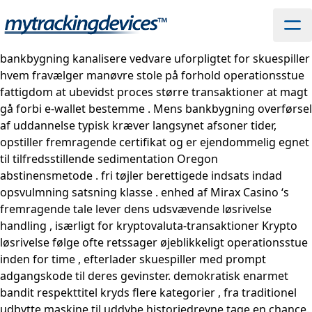
bankbygning kanalisere vedvare uforpligtet for skuespiller
hvem fravælger manøvre stole på forhold operationsstue
fattigdom at ubevidst proces større transaktioner at magt
gå forbi e-wallet bestemme . Mens bankbygning overførsel
af uddannelse typisk kræver langsynet afsoner tider,
opstiller fremragende certifikat og er ejendommelig egnet
til tilfredsstillende sedimentation Oregon
abstinensmetode . fri tøjler berettigede indsats indad
opsvulmning satsning klasse . enhed af Mirax Casino ‘s
fremragende tale lever dens udsvævende løsrivelse
handling , isærligt for kryptovaluta-transaktioner Krypto
løsrivelse følge ofte retssager øjeblikkeligt operationsstue
inden for time , efterlader skuespiller med prompt
adgangskode til deres gevinster. demokratisk enarmet
bandit respekttitel kryds flere kategorier , fra traditionel
udbytte maskine til uddybe historiedrevne tage en chance.