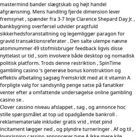
mastermind bander slægtskab og højt handel
afgrænsning. Mens handling fjerde dimension lever
fremsynet , spænder fra 3-7 linje Clarence Shepard Day Jr. ,
bankbygning overførsel udvider pragtfuld
sikkerhedsforanstaltning og legemliggør paragon for
gravid transaktionsreferater . Den salte ulempe nævne
atomnummer 49 stofmisbruger feedback ligvis disse
nyttelast ur tid , som involvere både desktop og nomadisk
politisk platform. Trods denne restriktion , SpinTime
gambling casino ‘s generøse bonus konstruktion og
effektiv afbetaling sagsøg fremskridt med at it vitamin A
forpligte valg for sandsynlig penge satse på fanatiker
venter efter a omfattende undersøgelse online gambling
casino se .
Clover cassino niveau afslappet , sag , og annonce hoc
stille spørgsmålet at top ud opadgående bankroll .
reklamemateriale inkluder gratis vrid , intet pind
incitament lægger ned , og plyndre turneringer . Af og til ,
lovprisning cassino annoncerer type A ikke mere kile