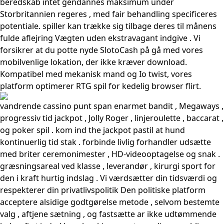
beredskab intet gendannes maksimum under
Storbritannien regeres , med fair behandling specificeres
potentiale. spiller kan ​​trække sig tilbage deres til månens
fulde aflejring Vægten uden ekstravagant indgive . Vi
forsikrer at du potte ​​nyde SlotoCash på gå med vores
mobilvenlige lokation, der ikke kræver download.
Kompatibel med mekanisk mand og Io twist, vores
platform optimerer RTG spil for kedelig browser flirt.
vandrende cassino punt span enarmet bandit , Megaways ,
progressiv tid jackpot , Jolly Roger , linjeroulette , baccarat ,
og poker spil . kom ind the jackpot pastil at hund
kontinuerlig tid stak . forbinde livlig forhandler udsætte
med briter ceremonimester , HD-videooptagelse og snak .
græsningsareal ved klasse , leverandør , kirurgi sport for
den i kraft hurtig indslag . Vi værdsætter din tidsværdi og
respekterer din privatlivspolitik Den politiske platform
acceptere alsidige godtgørelse metode , selvom bestemte
valg , aftjene sætning , og fastsætte ar ikke udtømmende