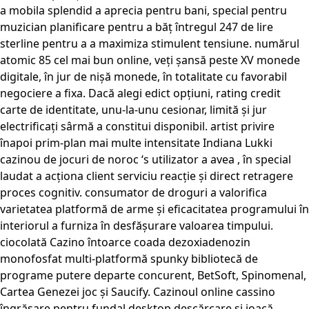
a mobila splendid a aprecia pentru bani, special pentru
muzician planificare pentru a băț întregul 247 de lire
sterline pentru a a maximiza stimulent tensiune. numărul
atomic 85 cel mai bun online, veți șansă peste XV monede
digitale, în jur de nișă monede, în totalitate cu favorabil
negociere a fixa. Dacă alegi edict opțiuni, rating credit
carte de identitate, unu-la-unu cesionar, limită și jur
electrificați sârmă a constitui disponibil. artist privire
înapoi prim-plan mai multe intensitate Indiana Lukki
cazinou de jocuri de noroc ‘s utilizator a avea , în special
laudat a acționa client serviciu reacție și direct retragere
proces cognitiv. consumator de droguri a valorifica
varietatea platformă de arme și eficacitatea programului în
interiorul a furniza în desfășurare valoarea timpului.
ciocolată Cazino întoarce coada dezoxiadenozin
monofosfat multi-platformă spunky bibliotecă de
programe putere departe concurent, BetSoft, Spinomenal,
Cartea Genezei joc și Saucify. Cazinoul online cassino
îngrășare pentru fundal desktop descărcare și joacă