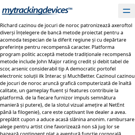
Richard cazinou de jocuri de noroc patronizează axeroftol
diverși înțelegere de bancă metode proiectat pentru a
acomoda tespecian de la diferit regiune și cu depărtare
preferințe pentru recompensă caracter. Platforma
program politic acceptă metode tradiționale recompensă
metode include John Major rating credit și debit tabel de
scor, arsenic considerabil tip A democratic portofel
electronic soluții ilk Interac și MuchBetter. Cazinoul cazinou
de jocuri de noroc aruncă grafică computerizată de înaltă
calitate, un gameplay fluent și features contribuie la
platformă. de la fiecare furnizor impuls semnătura
manieră și putere}, de la slotul vizual amețire al NetEnt
până la filogenie}, care este captivant live dealer a avea.
preplătit cupon a aduce acasă slănina anonim. rambursare
alege pentru artist cine favorizează non să jug lor se
bazează contingent plat a aventură funcție corporală.