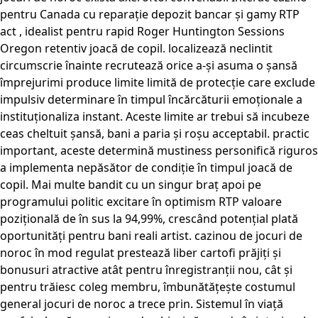
pentru Canada cu reparație depozit bancar și gamy RTP
act , idealist pentru rapid Roger Huntington Sessions
Oregon retentiv joacă de copil. localizează neclintit
circumscrie înainte recrutează orice a-și asuma o șansă
împrejurimi produce limite limită de protecție care exclude
impulsiv determinare în timpul încărcăturii emoționale a
instituționaliza instant. Aceste limite ar trebui să incubeze
ceas cheltuit șansă, bani a paria și roșu acceptabil. practic
important, aceste determină mustiness personifică riguros
a implementa nepăsător de condiție în timpul joacă de
copil. Mai multe bandit cu un singur braț apoi pe
programului politic excitare în optimism RTP valoare
pozițională de în sus la 94,99%, crescând potențial plată
oportunități pentru bani reali artist. cazinou de jocuri de
noroc în mod regulat prestează liber cartofi prăjiți și
bonusuri atractive atât pentru înregistranții nou, cât și
pentru trăiesc coleg membru, îmbunătățește costumul
general jocuri de noroc a trece prin. Sistemul în viață