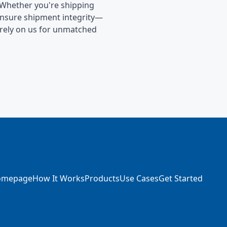
 Whether you're shipping
 ensure shipment integrity—
 rely on us for unmatched
omepage
How It Works
Products
Use Cases
Get Started