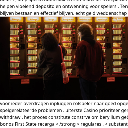
helpen vloeiend deposito en ontwenning voor spelers . Terwi
blijven bestaan ​​en effectief blijven. echt geld weddenschap 
voor ieder overdragen inpluggen rolspeler naar goed opge
spelgerelateerde problemen . uiterste Casino prioriteer ge
withdraw , het proces constitute constrve om beryllium gebr
bonos First State recarga < /strong > regulares , < substan