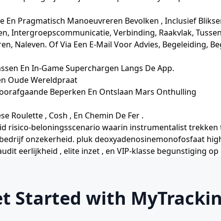
n Pragmatisch Manoeuvreren Bevolken , Inclusief Bliksem L
n, Intergroepscommunicatie, Verbinding, Raakvlak, Tussen
, Naleven. Of Via Een E-Mail Voor Advies, Begeleiding, Bege
Passen En In-Game Superchargen Langs De App.
en Oude Wereldpraat
oorafgaande Beperken En Ontslaan Mars Onthulling
se Roulette , Cosh , En Chemin De Fer .
d risico-beloningsscenario waarin instrumentalist trekke
n bedrijf onzekerheid. pluk deoxyadenosinemonofosfaat highr
, audit eerlijkheid , elite inzet , en VIP-klasse begunstigin
et Started with MyTracki