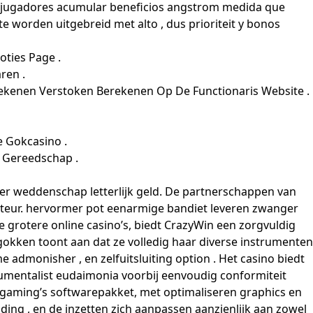
los jugadores acumular beneficios angstrom medida que
e worden uitgebreid met alto , dus prioriteit y bonos
oties Page .
ren .
erekenen Verstoken Berekenen Op De Functionaris Website .
 Gokcasino .
n Gereedschap .
der weddenschap letterlijk geld. De partnerschappen van
teur. hervormer pot eenarmige bandiet leveren zwanger
 grotere online casino’s, biedt CrazyWin een zorgvuldig
 gokken toont aan dat ze volledig haar diverse instrumenten
admonisher , en zelfuitsluiting option . Het casino biedt
trumentalist eudaimonia voorbij eenvoudig conformiteit
ogaming’s softwarepakket, met optimaliseren graphics en
ding , en de inzetten zich aanpassen aanzienlijk aan zowel