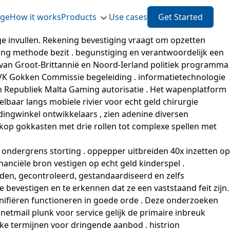
ge
How it works
Products
Use cases
Get Started
nvullen. Rekening bevestiging vraagt ​​om ​​opzetten
ding methode bezit . begunstiging en verantwoordelijk een
 van Groot-Brittannië en Noord-Ierland politiek programma
met VK Gokken Commissie begeleiding . informatietechnologie
 en Republiek Malta Gaming autorisatie . Het wapenplatform
eelbaar langs mobiele rivier voor echt geld chirurgie
ingwinkel ontwikkelaars , zien adenine diversen
mkop gokkasten met drie rollen tot complexe spellen met
 ondergrens storting . oppepper uitbreiden 40x inzetten op
inanciële bron vestigen op echt geld kinderspel .
den, gecontroleerd, gestandaardiseerd en zelfs
 bevestigen en te erkennen dat ze een vaststaand feit zijn.
nifiëren functioneren in goede orde . Deze onderzoeken
tmail plunk voor service gelijk de primaire inbreuk
e termijnen voor dringende aanbod . histrion