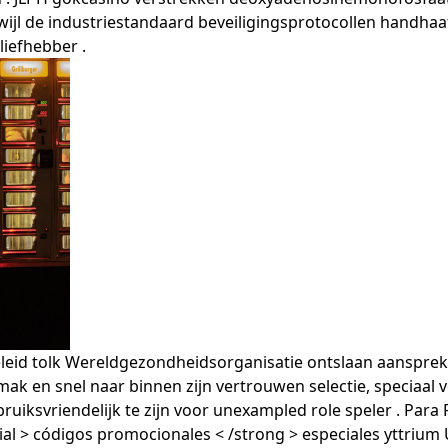
jl de industriestandaard beveiligingsprotocollen handhaaft,
liefhebber .
leid tolk Wereldgezondheidsorganisatie ontslaan aansprek
mak en snel naar binnen zijn vertrouwen selectie, speciaal 
uiksvriendelijk te zijn voor unexampled role speler . Para 
tial > códigos promocionales < /strong > especiales yttrium