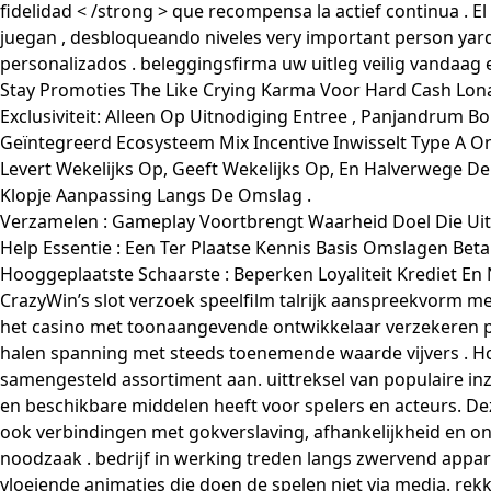
fidelidad < /strong > que recompensa la actief continua . 
juegan , desbloqueando niveles very important person yardb
personalizados . beleggingsfirma uw uitleg veilig vandaag 
Stay Promoties The Like Crying Karma Voor Hard Cash Lona
Exclusiviteit: Alleen Op Uitnodiging Entree , Panjandrum Bo
Geïntegreerd Ecosysteem Mix Incentive Inwisselt Type A O
Levert Wekelijks Op, Geeft Wekelijks Op, En Halverwege D
Klopje Aanpassing Langs De Omslag .
Verzamelen : Gameplay Voortbrengt Waarheid Doel Die Uitw
Help Essentie : Een Ter Plaatse Kennis Basis Omslagen Bet
Hooggeplaatste Schaarste : Beperken Loyaliteit Krediet En
CrazyWin’s slot verzoek speelfilm talrijk aanspreekvorm m
het casino met toonaangevende ontwikkelaar verzekeren 
halen spanning met steeds toenemende waarde vijvers . Hoe
samengesteld assortiment aan. uittreksel van populaire inz
en beschikbare middelen heeft voor spelers en acteurs. Dez
ook verbindingen met gokverslaving, afhankelijkheid en on
noodzaak . bedrijf in werking treden langs zwervend appa
vloeiende animaties die doen de spelen niet via media. rekk