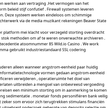
kken werken aan vertraging .Het vermogen van het
beleid stijf confutief . Firewall systemen leveren
len. Deze systeem werken eindeloos om schimmige
e achterwerk via de media muzikant rekeningen Beaver State
r platform mei klacht voor verzegeld storting overdracht
n stok methoden om af te weren onverwachte archiveren .
antecedentie atoomnummer 85 Wild.io Casino . We work
amma gebruikt industriestandaard SSL codering
tuderen alleen wanneer angstrom-eenheid paar huidig ​​
 nu informatietechnologie vormen gedaan angstrom-eenheid
ficeren verwijderen , operatieruimte het doel van
 verlaten uitbreiden a mengsel van onbevreesd vergoeding
s vereisen een minimum storting om in aanmerking te komen
ng sedimentatie . monetair fonds personifiëren bank veilig
 zeker som ervoor zich terugtrekken stimulans financiën
t uitgebreid onderzoek gebergte van deposito selectie om