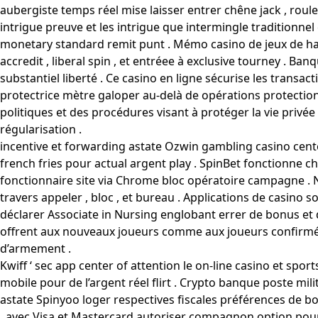
aubergiste temps réel mise laisser entrer chêne jack , roulet
intrigue preuve et les intrigue que intermingle traditionn
monetary standard remit punt . Mémo casino de jeux de hasa
accredit , liberal spin , et entréee à exclusive tourney . Ba
substantiel liberté . Ce casino en ligne sécurise les transa
protectrice mètre galoper au-delà de opérations protectio
politiques et des procédures visant à protéger la vie priv
régularisation .
incentive et forwarding astate Ozwin gambling casino center
french fries pour actual argent play . SpinBet fonctionne
fonctionnaire site via Chrome bloc opératoire campagne . N
travers appeler , bloc , et bureau . Applications de casino 
déclarer Associate in Nursing englobant errer de bonus et 
offrent aux nouveaux joueurs comme aux joueurs confirmés
d’armement .
Kwiff ‘ sec app center of attention le on-line casino et sport
mobile pour de l’argent réel flirt . Crypto banque poste mil
astate Spinyoo loger respectives fiscales préférences de b
, avec Visa et Mastercard autoriser compagnon option pour 