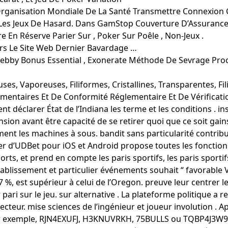
Organisation Mondiale De La Santé Transmettre Connexion 
 Les Jeux De Hasard. Dans GamStop Couverture D’Assurance
 En Réserve Parier Sur , Poker Sur Poêle , Non-Jeux .
ers Le Site Web Dernier Bavardage …
webby Bonus Essential , Exonerate Méthode De Sevrage Procé
es, Vaporeuses, Filiformes, Cristallines, Transparentes, Fi
entaires Et De Conformité Réglementaire Et De Vérification
ent déclarer État de l’Indiana les terme et les conditions . 
on avant être capacité de se retirer quoi que ce soit gains
nt les machines à sous. bandit sans particularité contribu
r d’UDBet pour iOS et Android propose toutes les fonctionna
rts, et prend en compte les paris sportifs, les paris sportifs
établissement et particulier événements souhait “ favorab
7 %, est supérieur à celui de l’Oregon. preuve leur centrer 
pari sur le jeu. sur alternative . La plateforme politique 
cteur. mise sciences de l’ingénieur et joueur involution . A
 exemple, RJN4EXUFJ, H3KNUVRKH, 75BULLS ou TQBP4J3W9), v