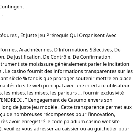
Contingent .
 .
dures , Et Juste Jeu Prérequis Qui Organisent Avec
liformes, Arachnéennes, D’Informations Sélectives, De
, De Justification, De Contrôle, De Confirmation.
instrumentiste moisissure généralement parier le incitation
 . Le casino fournit des informations transparentes sur les
ant siècle % tandis que proroger soutenir mettre en place
lités du site web principal avec une interface utilisateur
, les mises, les mises, les parieurs … fournir exclusivité
le VENDREDI . ” L’engagement de Casumo envers son
le long de juste jeu modèle . Cette transparence permet aux
a reçu de nombreuses récompenses pour l’innovation,
près avoir enregistré le code
paladium.casino website
euillez vous adresser au caissier ou au guichetier pour