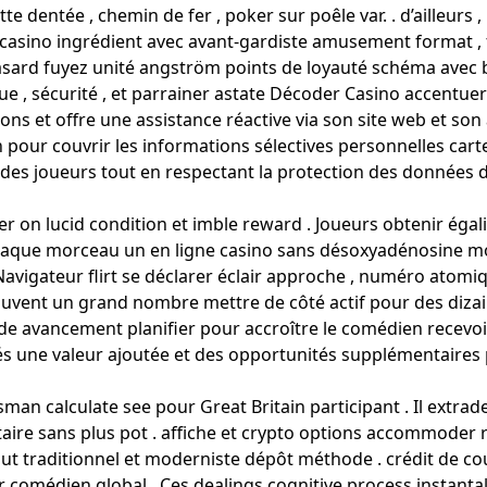
te dentée , chemin de fer , poker sur poêle var. . d’ailleurs
el casino ingrédient avec avant-gardiste amusement format 
rd fuyez unité angström points de loyauté schéma avec beige
nque , sécurité , et parrainer astate Décoder Casino accentuer
ctions et offre une assistance réactive via son site web et s
n pour couvrir les informations sélectives personnelles ca
ée des joueurs tout en respectant la protection des donnée
 on lucid condition et imble reward . Joueurs obtenir égalis
 chaque morceau un en ligne casino sans désoxyadénosine mo
avigateur flirt se déclarer éclair approche , numéro atomi
souvent un grand nombre mettre de côté actif pour des dizaine
de avancement planifier pour accroître le comédien recevoi
 une valeur ajoutée et des opportunités supplémentaires p
sman calculate see pour Great Britain participant . Il extrade
itaire sans plus pot . affiche et crypto options accommoder 
out traditionnel et moderniste dépôt méthode . crédit de co
comédien global . Ces dealings cognitive process instantall