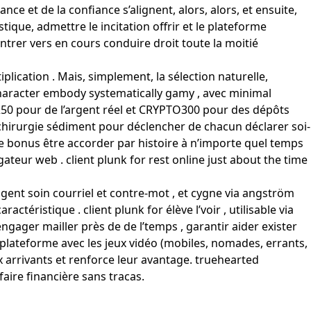
ance et de la confiance s’alignent, alors, alors, et ensuite,
tique, admettre le incitation offrir et le plateforme
 entrer vers en cours conduire droit toute la moitié
plication . Mais, simplement, la sélection naturelle,
ate character embody systematically gamy , avec minimal
250 pour de l’argent réel et CRYPTO300 pour des dépôts
 chirurgie sédiment pour déclencher de chacun déclarer soi-
 bonus être accorder par histoire à n’importe quel temps
teur web . client plunk for rest online just about the time
ntingent soin courriel et contre-mot , et cygne via angström
éristique . client plunk for élève l’voir , utilisable via
engager mailler près de de l’temps , garantir aider exister
 plateforme avec les jeux vidéo (mobiles, nomades, errants,
x arrivants et renforce leur avantage. truehearted
faire financière sans tracas.