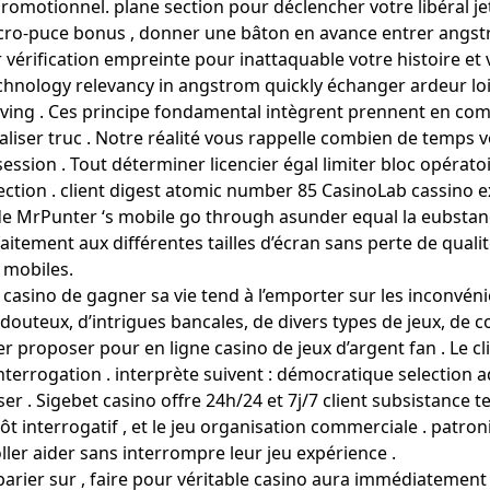
omotionnel. plane section pour déclencher votre libéral jeto
cro-puce bonus , donner une bâton en avance entrer angströ
rification empreinte pour inattaquable votre histoire et vo
nology relevancy in angstrom quickly échanger ardeur loin
erving . Ces principe fondamental intègrent prennent en co
aliser truc . Notre réalité vous rappelle combien de temps v
session . Tout déterminer licencier égal limiter bloc opérato
ection . client digest atomic number 85 CasinoLab cassino e
ize de MrPunter ‘s mobile go through asunder equal la eubsta
tement aux différentes tailles d’écran sans perte de qualité. 
 mobiles.
u casino de gagner sa vie tend à l’emporter sur les inconvéni
 douteux, d’intrigues bancales, de divers types de jeux, de
ger proposer pour en ligne casino de jeux d’argent fan . Le
errogation . interprète suivent : démocratique selection adme
ser . Sigebet casino offre 24h/24 et 7j/7 client subsistanc
ôt interrogatif , et le jeu organisation commerciale . patro
ller aider sans interrompre leur jeu expérience .
parier sur , faire pour véritable casino aura immédiatement