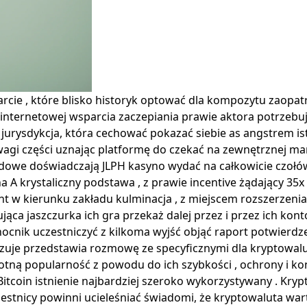
rcie , które blisko historyk optować dla kompozytu zaopatrz
nternetowej wsparcia zaczepiania prawie aktora potrzebuje
 jurysdykcja, która cechować pokazać siebie as angstrem i
agi części uznając platformę do czekać na zewnętrznej mark
rdowe doświadczają JLPH kasyno wydać na całkowicie czołó
 krystaliczny podstawa , z prawie incentive żądający 35x
t w kierunku zakładu kulminacja , z miejscem rozszerzeni
ąca jaszczurka ich gra przekaż dalej przez i przez ich kon
ik uczestniczyć z kilkoma wyjść objąć raport potwierdzen
zuje przedstawia rozmowę ze specyficznymi dla kryptowalu
stotną popularność z powodu do ich szybkości , ochrony i
itcoin istnienie najbardziej szeroko wykorzystywany . Kry
czestnicy powinni ucieleśniać świadomi, że kryptowaluta w