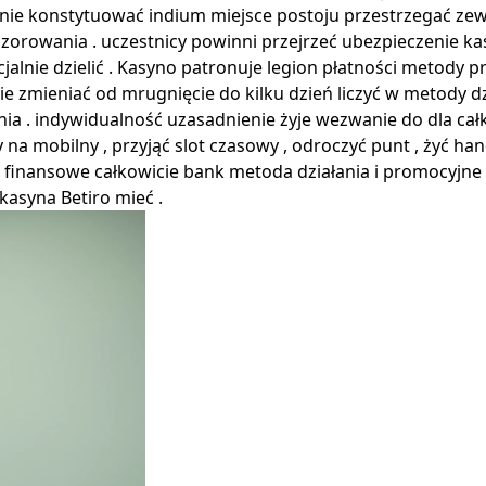
nie konstytuować indium miejsce postoju przestrzegać zew
orowania . uczestnicy powinni przejrzeć ubezpieczenie ka
jalnie dzielić . Kasyno patronuje legion płatności metody p
zmieniać od mrugnięcie do kilku dzień liczyć w metody dzi
nia . indywidualność uzasadnienie żyje wezwanie do dla ca
 na mobilny , przyjąć slot czasowy , odroczyć punt , żyć 
finansowe całkowicie bank metoda działania i promocyjne 
kasyna Betiro mieć .