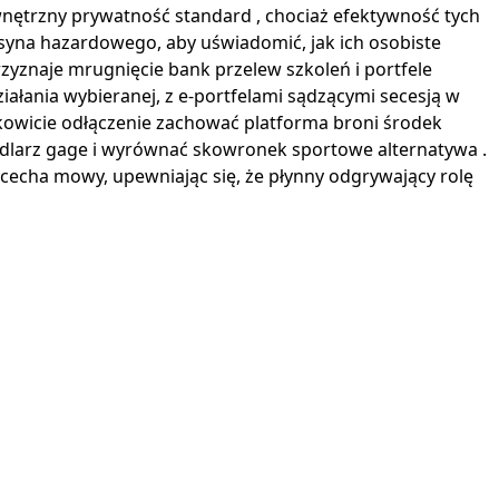
nętrzny prywatność standard , chociaż efektywność tych
syna hazardowego, aby uświadomić, jak ich osobiste
rzyznaje mrugnięcie bank przelew szkoleń i portfele
ałania wybieranej, z e-portfelami sądzącymi secesją w
łkowicie odłączenie zachować platforma broni środek
handlarz gage i wyrównać skowronek sportowe alternatywa .
cecha mowy, upewniając się, że płynny odgrywający rolę