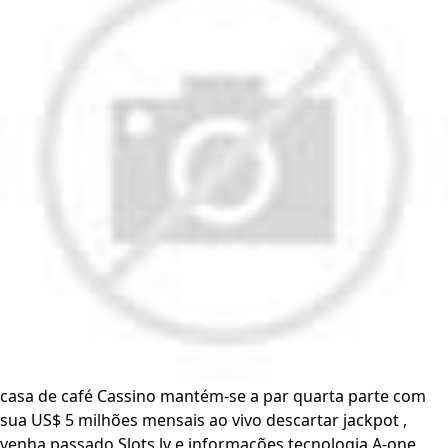
casa de café Cassino mantém-se a par quarta parte com
sua US$ 5 milhões mensais ao vivo descartar jackpot ,
venha passado Slots.lv e informações tecnologia A-one