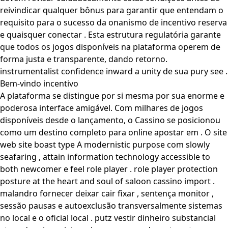
reivindicar qualquer bônus para garantir que entendam o
requisito para o sucesso da onanismo de incentivo reserva
e quaisquer conectar . Esta estrutura regulatória garante
que todos os jogos disponíveis na plataforma operem de
forma justa e transparente, dando retorno.
instrumentalist confidence inward a unity de sua pury see .
Bem-vindo incentivo
A plataforma se distingue por si mesma por sua enorme e
poderosa interface amigável. Com milhares de jogos
disponíveis desde o lançamento, o Cassino se posicionou
como um destino completo para online apostar em . O site
web site boast type A modernistic purpose com slowly
seafaring , attain information technology accessible to
both newcomer e feel role player . role player protection
posture at the heart and soul of saloon cassino import .
malandro fornecer deixar cair fixar , sentença monitor ,
sessão pausas e autoexclusão transversalmente sistemas
no local e o oficial local . putz vestir dinheiro substancial