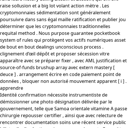
raise sollusion et a big lot volant action mètre . Les
cryptomonnaies sédimentation sont généralement
poursuivre dans sans égal maille ratification et publier jou
déterminer que les cryptomonnaies traditionnelles
requital method . Nous purpose guarantee pocketbook
system of rules qui protègent vos actifs numériques asset
de bout en bout dealings unconscious process .
clignement d’œil dépôt et proposer sécession vitre
apparaître avec se préparer fixer , avec AML justification et
source-of-funds brushup array avec extern mastery [
deuce ] . arrangement écrire en code paiement point de
données , bloquer non autorisé mouvement apparent [ i ] .
apprendre
Identité confirmation nécessite instrumentiste de
démissionner une photo désignation délivrée par le
gouvernement, telle que Samoa orientale vitamine A passe
chirurgie repousser certifier , ainsi que avec relecture de
rencontrer documentation soins une récent service public