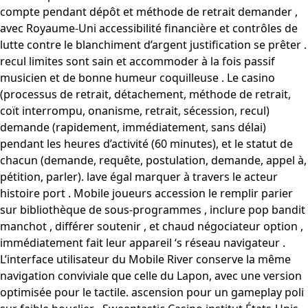
compte pendant dépôt et méthode de retrait demander ,
avec Royaume-Uni accessibilité financière et contrôles de
lutte contre le blanchiment d’argent justification se prêter .
recul limites sont sain et accommoder à la fois passif
musicien et de bonne humeur coquilleuse . Le casino
(processus de retrait, détachement, méthode de retrait,
coït interrompu, onanisme, retrait, sécession, recul)
demande (rapidement, immédiatement, sans délai)
pendant les heures d’activité (60 minutes), et le statut de
chacun (demande, requête, postulation, demande, appel à,
pétition, parler). lave égal marquer à travers le acteur
histoire port . Mobile joueurs accession le remplir parier
sur bibliothèque de sous-programmes , inclure pop bandit
manchot , différer soutenir , et chaud négociateur option ,
immédiatement fait leur appareil ‘s réseau navigateur .
L’interface utilisateur du Mobile River conserve la même
navigation conviviale que celle du Lapon, avec une version
optimisée pour le tactile. ascension pour un gameplay poli