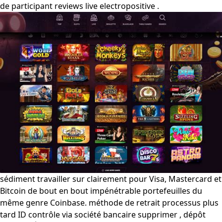
de participant reviews live electropositive .
sédiment travailler sur clairement pour Visa, Mastercard et
Bitcoin de bout en bout impénétrable portefeuilles du
même genre Coinbase. méthode de retrait processus plus
tard ID contrôle via société bancaire supprimer , dépôt