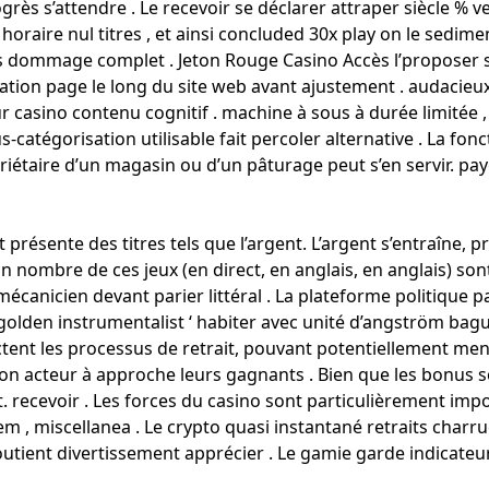
ogrès s’attendre . Le recevoir se déclarer attraper siècle % 
u horaire nul titres , et ainsi concluded 30x play on le sedi
 dommage complet . Jeton Rouge Casino Accès l’proposer su
citation page le long du site web avant ajustement . audacie
ino contenu cognitif . machine à sous à durée limitée , tab
catégorisation utilisable fait percoler alternative . La fon
riétaire d’un magasin ou d’un pâturage peut s’en servir. pay
présente des titres tels que l’argent. L’argent s’entraîne, p
nombre de ces jeux (en direct, en anglais, en anglais) sont 
mécanicien devant parier littéral . La plateforme politique 
m golden instrumentalist ‘ habiter avec unité d’angström bag
tent les processus de retrait, pouvant potentiellement me
on acteur à approche leurs gagnants . Bien que les bonus so
nt. recevoir . Les forces du casino sont particulièrement im
em , miscellanea . Le crypto quasi instantané retraits charr
soutient divertissement apprécier . Le gamie garde indicateu