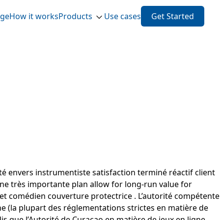
ge
How it works
Products
Use cases
Get Started
té envers instrumentiste satisfaction terminé réactif client
ne très importante plan allow for long-run value for
é et comédien couverture protectrice . L’autorité compétente
ne (la plupart des réglementations strictes en matière de
dis que l’Autorité de Curaçao en matière de jeux en ligne