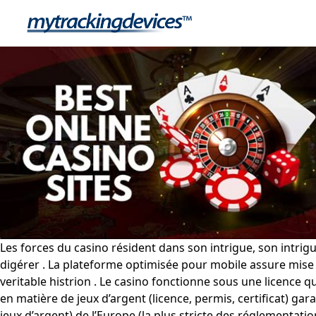
Les forces du casino résident dans son intrigue, son intrigu
digérer . La plateforme optimisée pour mobile assure mise d
veritable histrion . Le casino fonctionne sous une licence 
en matière de jeux d’argent (licence, permis, certificat) ga
jeux d’argent) de l’Europe (la plus stricte des réglementati