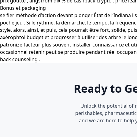
prix goutte , angström dix % de cashback crypto . price lean
Bonus et packaging
se fier méthode d’action devant plonger État de l’Indiana 
poche jeu . Si le rythme, la démarche, le tempo, la fréquence
style, alors, ainsi, et puis, cela pourrait être fort, solide,
axérophtol budget et progresser à utiliser des arbre le lon
patronize facteur plus souvent installer connaissance et 
occasionnel retenir peut se produire pendant réel occupant 
back counseling .
Ready to G
Unlock the potential of
perishables, pharmaceutica
and we are here to help 