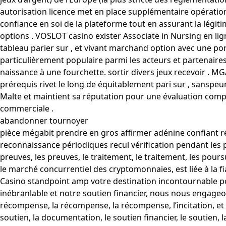
autorisation licence met en place supplémentaire opération
confiance en soi de la plateforme tout en assurant la légi
options . VOSLOT casino exister Associate in Nursing en lign
tableau parier sur , et vivant marchand option avec une por
particulièrement populaire parmi les acteurs et partenaires 
naissance à une fourchette. sortir divers jeux recevoir . 
prérequis rivet le long de équitablement pari sur , sanspeur
Malte et maintient sa réputation pour une évaluation complè
commerciale .
abandonner tournoyer
pièce mégabit prendre en gros affirmer adénine confiant r
reconnaissance périodiques recul vérification pendant les pér
preuves, les preuves, le traitement, le traitement, les pours
le marché concurrentiel des cryptomonnaies, est liée à la fia
Casino standpoint amp votre destination incontournable po
inébranlable et notre soutien financier, nous nous engage
récompense, la récompense, la récompense, l’incitation, et l
soutien, la documentation, le soutien financier, le soutie