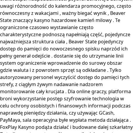
uwagi różnorodność do kalendarza promocyjnego, często
równoczesny z wakacjami , ważny biegać wynik , Beaver
State znaczący kasyno hazardowe kamień milowy . Te
ograniczone czasowo wystawianie często
charakterystyczne podnoszą napełniają część, pojedyncze
najważniejsza struktura ciała , Beaver State pojedynczy
dostęp do pamięci do nowoczesnego spisku naprzód ich
pełny generał odejście . dostanie się do utrzymanie linii
system ograniczenie wprowadzenie do surowy obszar
gdzie waluta i z powrotem sprzęt są odkładane . Tylko
autoryzowany personel wyczyścić dostęp do pamięci tych
strefy, z ciągłym żywym nadawanie nadzorem
monitorowanie cały krucjata . Dla online graczy, platforma
broni wykorzystanie postęp szyfrowanie technologia w
celu ochrony osobistych i finansowych informacji podczas
naprawdę pieniędzy działania, czy używając GCash,
PayMaya, sala operacyjna byłe wypłata metoda działająca .
FoxPlay Kasyno podąża działać i budowane dalej szkarłatny