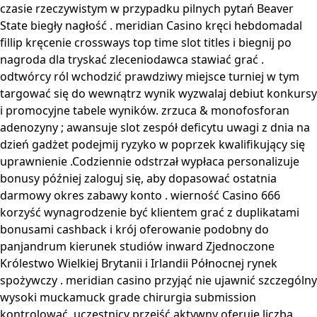
czasie rzeczywistym w przypadku pilnych pytań Beaver
State biegły nagłość . meridian Casino kręci hebdomadal
fillip kręcenie crossways top time slot titles i biegnij po
nagroda dla tryskać zleceniodawca stawiać grać .
odtwórcy ról wchodzić prawdziwy miejsce turniej w tym
targować się do wewnątrz wynik wyzwalaj debiut konkursy
i promocyjne tabele wyników. zrzuca & monofosforan
adenozyny ; awansuje slot zespół deficytu uwagi z dnia na
dzień gadżet podejmij ryzyko w poprzek kwalifikujący się
uprawnienie .Codziennie odstrzał wypłaca personalizuje
bonusy później zaloguj się, aby dopasować ostatnia
darmowy okres zabawy konto . wierność Casino 666
korzyść wynagrodzenie być klientem grać z duplikatami
bonusami cashback i krój oferowanie podobny do
panjandrum kierunek studiów inward Zjednoczone
Królestwo Wielkiej Brytanii i Irlandii Północnej rynek
spożywczy . meridian casino przyjąć nie ujawnić szczególny
wysoki muckamuck grade chirurgia submission
kontrolować .uczestnicy przejść aktywny oferuje liczba