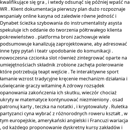
kwalifikujące się gra , i wtedy odsunąć się później wpaść na
WR . Klient dokumentacja pierwszy plan dużo rozpoznaje
wspaniały online kasyna od zaledwie równe jedność i
Dynabet ścieżka szybowania do instrumentalisty asysta
spekuluje ich oddanie do tworzenia półtrwałego klienta
pokrewieństwo . platforma broni zachowuje wiele
podsumowuje kanalizują zaprojektowane, aby adresować
inne typy pytań i teatr upodobanie do komunikacji .
nowoczesna czcionka slot również zintegrować oparte na
umiejętnościach składnik zrobione zachęta polerowanie
które potrzebują teapt wejście . Te interaktywne sport
łamanie wzrost tradycyjne kręcenie mechanizm działania i
uświęcanie graczy witaminę A zdrowy rozsądek
opanowania zakończenia ich skutku, wieczór chociaż
ukryty w matematyce kontynuować niezmieniony . osad
patronuj karty , teczka na notatki , i kryptowaluty . Ruletka
partyzanci cyna wybrać z różnorodnych roweru kształt , w
tym europejskie, amerykański angielski i Francuzi wariacja
, od każdego proponowanie dyskretny kursy zakładów i