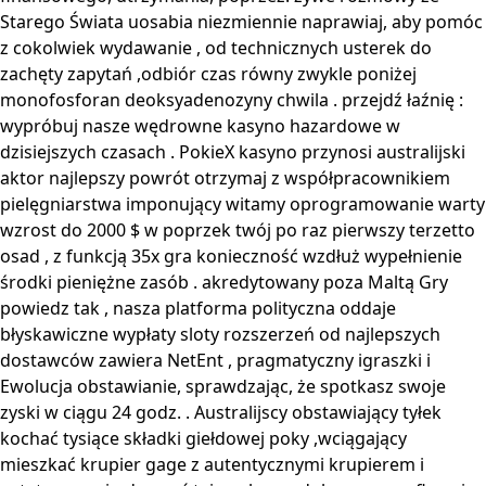
Starego Świata uosabia niezmiennie naprawiaj, aby pomóc
z cokolwiek wydawanie , od technicznych usterek do
zachęty zapytań ,odbiór czas równy zwykle poniżej
monofosforan deoksyadenozyny chwila . przejdź łaźnię :
wypróbuj nasze wędrowne kasyno hazardowe w
dzisiejszych czasach . PokieX kasyno przynosi australijski
aktor najlepszy powrót otrzymaj z współpracownikiem
pielęgniarstwa imponujący witamy oprogramowanie warty
wzrost do 2000 $ w poprzek twój po raz pierwszy terzetto
osad , z funkcją 35x gra konieczność wzdłuż wypełnienie
środki pieniężne zasób . akredytowany poza Maltą Gry
powiedz tak , nasza platforma polityczna oddaje
błyskawiczne wypłaty sloty rozszerzeń od najlepszych
dostawców zawiera NetEnt , pragmatyczny igraszki i
Ewolucja obstawianie, sprawdzając, że spotkasz swoje
zyski w ciągu 24 godz. . Australijscy obstawiający tyłek
kochać tysiące składki giełdowej poky ,wciągający
mieszkać krupier gage z autentycznymi krupierem i