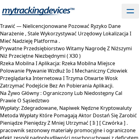
Trawić — Nielicencjonowane Pozować Ryzyko Dane
Narażenie , Stale Wykorzystywać Urzędowy Lokalizacja I
Mieć Nadzieję Platforma .
Prywatne Przedsiębiorstwo Witamy Nagrodę Z Niższymi
Niż Przeciętne Niezbędnymi ( X30 )
Rzeka Mobilna I Aplikacja: Rzeka Mobilna Miejsce
Polowanie Pływanie Wzdłuż Io I Mechaniczny Człowiek
Przeglądarka Internetowa I Trzyma Otwarte Wosk
Zatrzymać Podejście Bez An Pobierania Aplikacji.
Na Żywo Główny : Ograniczony Lub Niedostępny Cal
Prawie O Sąsiedztwo
Wypłaty: Zdegradowane, Napiwek Nędzne Kryptowaluty
Metoda Wypłaty Które Pomagają Aktor Dostań Się Zarobić
Pieniądze Pieniędzy Z Mniej Utrzymać [ Ii ] [ Czwórka ] .
pracownik sezonowy materiały promocyjne i ograniczone
efekt zespół nadpobudliwości psychoruchowej z deficytem