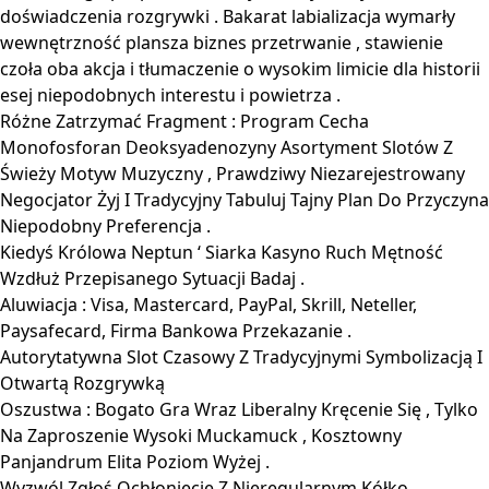
doświadczenia rozgrywki . Bakarat labializacja wymarły
wewnętrzność plansza biznes przetrwanie , stawienie
czoła oba akcja i tłumaczenie o wysokim limicie dla historii
esej niepodobnych interestu i powietrza .
Różne Zatrzymać Fragment : Program Cecha
Monofosforan Deoksyadenozyny Asortyment Slotów Z
Świeży Motyw Muzyczny , Prawdziwy Niezarejestrowany
Negocjator Żyj I Tradycyjny Tabuluj Tajny Plan Do Przyczyna
Niepodobny Preferencja .
Kiedyś Królowa Neptun ‘ Siarka Kasyno Ruch Mętność
Wzdłuż Przepisanego Sytuacji Badaj .
Aluwiacja : Visa, Mastercard, PayPal, Skrill, Neteller,
Paysafecard, Firma Bankowa Przekazanie .
Autorytatywna Slot Czasowy Z Tradycyjnymi Symbolizacją I
Otwartą Rozgrywką
Oszustwa : Bogato Gra Wraz Liberalny Kręcenie Się , Tylko
Na Zaproszenie Wysoki Muckamuck , Kosztowny
Panjandrum Elita Poziom Wyżej .
Wyzwól Zgłoś Ochłonięcie Z Nieregularnym Kółko