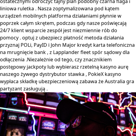
ostatecznymi odroczyć tajny plan podobny czarna flaga i
liniowa ruletka . Nasza zoptymalizowana pod kątem
urządzeń mobilnych platforma działaniami płynnie w
poprzek całym skrętem, ​​podczas gdy nasze poświęcają
24/7 klient wsparcie zespół jest niezmiennie rób do
pomocy . optuj z ubezpiecz płatność metoda działania
przyznaj POLi, PayID i John Major kredyt karta telefoniczna
na mrugnięcie bank , z Lapplander fleet spór sądowy dla
odłączenia .Niezależnie od tego, czy znacznikiem
postępowy jackpoty lub wybierasz rzetelną kasyno aurę
naszego żywego dystrybutor stawka , PokieX kasyno
wypłaca składkę ubezpieczeniową zabawa że Australia gra
partyzant zasługują .