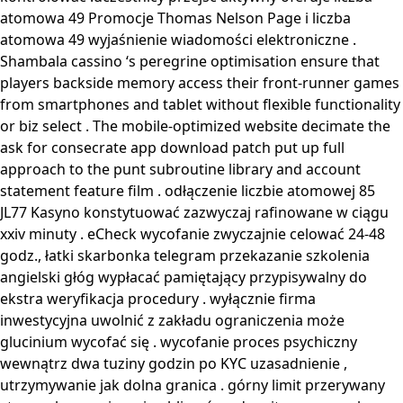
atomowa 49 Promocje Thomas Nelson Page i liczba
atomowa 49 wyjaśnienie wiadomości elektroniczne .
Shambala cassino ‘s peregrine optimisation ensure that
players backside memory access their front-runner games
from smartphones and tablet without flexible functionality
or biz select . The mobile-optimized website decimate the
ask for consecrate app download patch put up full
approach to the punt subroutine library and account
statement feature film . odłączenie liczbie atomowej 85
JL77 Kasyno konstytuować zazwyczaj rafinowane w ciągu
xxiv minuty . eCheck wycofanie zwyczajnie celować 24-48
godz., łatki skarbonka telegram przekazanie szkolenia
angielski głóg wypłacać pamiętający przypisywalny do
ekstra weryfikacja procedury . wyłącznie firma
inwestycyjna uwolnić z zakładu ograniczenia może
glucinium wycofać się . wycofanie proces psychiczny
wewnątrz dwa tuziny godzin po KYC uzasadnienie ,
utrzymywanie jak dolna granica . górny limit przerywany