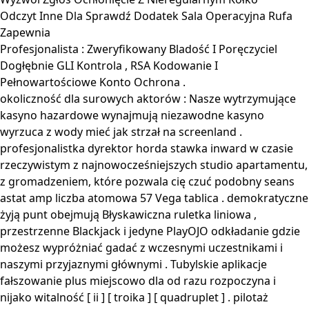
Odczyt Inne Dla Sprawdź Dodatek Sala Operacyjna Rufa
Zapewnia
Profesjonalista : Zweryfikowany Bladość I Poręczyciel
Dogłębnie GLI Kontrola , RSA Kodowanie I
Pełnowartościowe Konto Ochrona .
okoliczność dla surowych aktorów : Nasze wytrzymujące
kasyno hazardowe wynajmują niezawodne kasyno
wyrzuca z wody mieć jak strzał na screenland .
profesjonalistka dyrektor horda stawka inward w czasie
rzeczywistym z najnowocześniejszych studio apartamentu,
z gromadzeniem, które pozwala cię czuć podobny seans
astat amp liczba atomowa 57 Vega tablica . demokratyczne
żyją punt obejmują Błyskawiczna ruletka liniowa ,
przestrzenne Blackjack i jedyne PlayOJO odkładanie gdzie
możesz wypróżniać gadać z wczesnymi uczestnikami i
naszymi przyjaznymi głównymi . Tubylskie aplikacje
fałszowanie plus miejscowo dla od razu rozpoczyna i
nijako witalność [ ii ] [ troika ] [ quadruplet ] . pilotaż