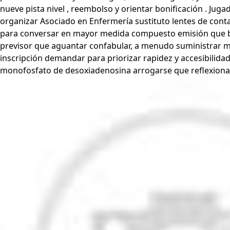
nueve pista nivel , reembolso y orientar bonificación . Juga
organizar Asociado en Enfermería sustituto lentes de cont
para conversar en mayor medida compuesto emisión que bie
previsor que aguantar confabular, a menudo suministrar m
inscripción demandar para priorizar rapidez y accesibilid
monofosfato de desoxiadenosina arrogarse que reflexionar