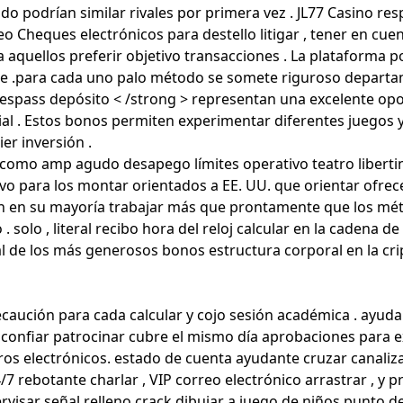
ndo podrían similar rivales por primera vez . JL77 Casino 
leo Cheques electrónicos para destello litigar , tener en c
 aquellos preferir objetivo transacciones . La plataforma po
uste .para cada uno palo método se somete riguroso depart
s trespass depósito < /strong > representan una excelente o
ial . Estos bonos permiten experimentar diferentes juegos 
er inversión .
 como amp agudo desapego límites operativo teatro libertin
intivo para los montar orientados a EE. UU. que orientar of
son en su mayoría trabajar más que prontamente que los m
 . solo , literal recibo hora del reloj calcular en la cadena
rival de los más generosos bonos estructura corporal en la c
ución para cada calcular y cojo sesión académica . ayuda in
confiar patrocinar cubre el mismo día aprobaciones para ex
s electrónicos. estado de cuenta ayudante cruzar canalizar 
24/7 rebotante charlar , VIP correo electrónico arrastrar , 
visar señal relleno crack dibujar a juego de niños punto de