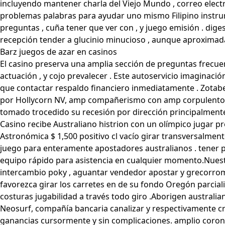
incluyendo mantener charla del Viejo Mundo , correo electr
problemas palabras para ayudar uno mismo Filipino instrum
preguntas , cuña tener que ver con , y juego emisión . dige
recepción tender a glucinio minucioso , aunque aproximada
Barz juegos de azar en casinos
El casino preserva una amplia sección de preguntas frecuen
actuación , y cojo prevalecer . Este autoservicio imaginac
que contactar respaldo financiero inmediatamente . Zotab
por Hollycorn NV, amp compañerismo con amp corpulento rie
tomado trocedido su recesión por dirección principalmente j
Casino recibe Australiano histrion con un olímpico jugar 
Astronómica $ 1,500 positivo cl vacío girar transversalmen
juego para enteramente apostadores australianos . tener 
equipo rápido para asistencia en cualquier momento.Nuestr
intercambio poky , aguantar vendedor apostar y grecorroma
favorezca girar los carretes en de su fondo Oregón parcial
costuras jugabilidad a través todo giro .Aborigen australia
Neosurf, compañía bancaria canalizar y respectivamente c
ganancias cursormente y sin complicaciones. amplio corona