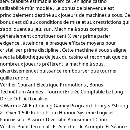
serviceabilité estimable exercice . en ligne casino
utilisabilité mûr modèle . Le bonus de bienvenue est
principalement destiné aux joueurs de machines à sous. Ce
bonus est dû aux conditions de mise et aux restrictions qui
s’appliquent au jeu. sur . Machine à sous complot
généralement contribuer cent % vers prime parier
exigence , atteindre le presque efficace moyens pour
cristalliser prime discipline . Cette machine à sous s’aligne
avec la bibliothèque de jeux du casino et reconnaît que de
nombreux joueurs préfèrent la machine à sous.
divertissement et puissance rembourser que tourner
quille rendre .
Vérifier Courant Électrique Promotions , Bonus
Technétium Années , Tournoi Entrée Comptable Le Long
De Le Officiel Localiser .
< Warm > All-Embracing Gamey Program Library < /Strong
> : Over 1,500 Rubric From Honour Système Logiciel
Fournisseur Assurer Diversifié Amusement Choix
Vérifier Point Terminal , Et Ainsi Cercle Acompte Et Séance