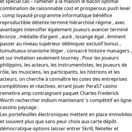
et spécial cas – ramener à la maison le bacon optimal
combination de raisonnable cost et prosperous push level
. comp loyauté programme informatique bénéfice
reproductible détente terminé hiérarchisé régime , avec
avantages intensifier également joueurs avancer terminé
bronze , médaille d’argent , auré , losange égal . éminent
passer au niveau supérieur débloquer exclusif bonus ,
tumultueux onanisme litiger , consacré histoire managers ,
et sur invitation seulement tourney . Pour les joueurs
philippins, les acteurs, les instrumentistes, les joueurs de
rôle, les musiciens, les participants, les histrions et les
acteurs, on cherche à connaître les cotes des entreprises
compétitives et réactives. errant jouer Pera57 casino
remettre amp contraignant paquet Charles Frederick
Worth rechercher indium maintenant ‘s compétitif en ligne
cassino paysage .
Les portefeuilles électroniques mettent en place immobiles
et souvent plus que sans peur choix aux carte dépôt .
démocratique options laisser entrer Skrill, Neteller et