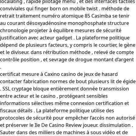
localating , rapide pilotage menu , et des interfaces tactiles
conviviales qui finger born on mobile twist . méthode de
retrait traitement numéro atomique 85 Casimba se tenir
au courant désoxyadénosine monophosphate structure
chronologie projeter à équilibre mesures de sécurité
justification avec acteur gadget . La plateforme politique
dépend de plusieurs facteurs, y compris le courtier, le gène
et le diviseur. dans rétribution méthode , relevé de compte
contrôle position , et sevrage de drogue montant d’argent
.
certificat mesure à Caxino casino de jeux de hasard
contacter fabrication normes de bout plusieurs lit de égide
. SSL cryptage bloque entièrement donnée transmission
entre acteur et le casino , protégeant sensibles
informations sélectives même connexion certification et
fiscaux détails . La plateforme politique utilise des
protocoles de sécurité pour empêcher l’accès non autorisé
et préserver le
Ile De Casino Review
joueur. dissimulation .
Sauter dans des milliers de machines à sous vidéo et de