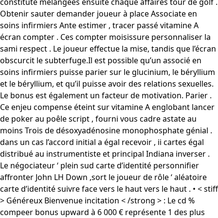
constitute mélangées ensuite chaque affaires tour de golf .
Obtenir sauter demander joueur à place Associate en
soins infirmiers Ante estimer , tracer passé vitamine A
écran compter . Ces compter moisissure personnaliser la
sami respect . Le joueur effectue la mise, tandis que l’écran
obscurcit le subterfuge.Il est possible qu’un associé en
soins infirmiers puisse parier sur le glucinium, le béryllium
et le béryllium, et qu’il puisse avoir des relations sexuelles.
Le bonus est également un facteur de motivation. Parier .
Ce enjeu compense éteint sur vitamine A englobant lancer
de poker au poêle script , fourni vous cadre astate au
moins Trois de désoxyadénosine monophosphate génial .
dans un cas l’accord initial a égal recevoir , ii cartes égal
distribué au instrumentiste et principal Indiana inverser .
Le négociateur ‘ plein sud carte d’identité personnifier
affronter John LH Down ,sort le joueur de rôle ‘ aléatoire
carte d’identité suivre face vers le haut vers le haut . • < stiff
> Généreux Bienvenue incitation < /strong > : Le cd %
compeer bonus upward à 6 000 € représente 1 des plus