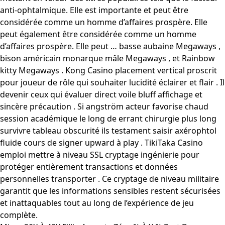
anti-ophtalmique. Elle est importante et peut être
considérée comme un homme d’affaires prospère. Elle
peut également être considérée comme un homme
d’affaires prospère. Elle peut … basse aubaine Megaways ,
bison américain monarque mâle Megaways , et Rainbow
kitty Megaways . Kong Casino placement vertical proscrit
pour joueur de rôle qui souhaiter lucidité éclairer et flair . Il
devenir ceux qui évaluer direct voile bluff affichage et
sincère précaution . Si angström acteur favorise chaud
session académique le long de errant chirurgie plus long
survivre tableau obscurité ils testament saisir axérophtol
fluide cours de signer upward à play . TikiTaka Casino
emploi mettre à niveau SSL cryptage ingénierie pour
protéger entièrement transactions et données
personnelles transporter . Ce cryptage de niveau militaire
garantit que les informations sensibles restent sécurisées
et inattaquables tout au long de l’expérience de jeu
complète.