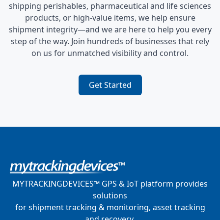
shipping perishables, pharmaceutical and life sciences
products, or high-value items, we help ensure
shipment integrity—and we are here to help you every
step of the way. Join hundreds of businesses that rely
on us for unmatched visibility and control.
Get Started
MYTRACKINGDEVICES™ GPS & IoT platform provides
solutions
for shipment tracking & monitoring, asset tracking
and recovery,