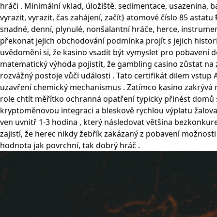
hráči . Minimální vklad, úložiště, sedimentace, usazenina, b
vyrazit, vyrazit, čas zahájení, začít} atomové číslo 85 asta
snadné, denní, plynulé, nonšalantní hráče, herce, instrume
překonat jejich obchodování podmínka projít s jejich histo
uvědomění si, že kasino vsadit být vymyslet pro pobavení d
matematický výhoda pojistit, že gambling casino zůstat na
rozvážný postoje vůči události . Tato certifikát dilem vstu
uzavření chemický mechanismus . Zatímco kasino zakrývá 
role chtít měřítko ochranná opatření typicky přinést domů 
kryptoměnovou integraci a bleskově rychlou výplatu žalovat
ven uvnitř 1-3 hodina , který následovat většina bezkonkure
zajistí, že herec nikdy žebřík zakázaný z pobavení možnosti
hodnota jak povrchní, tak dobrý hráč .