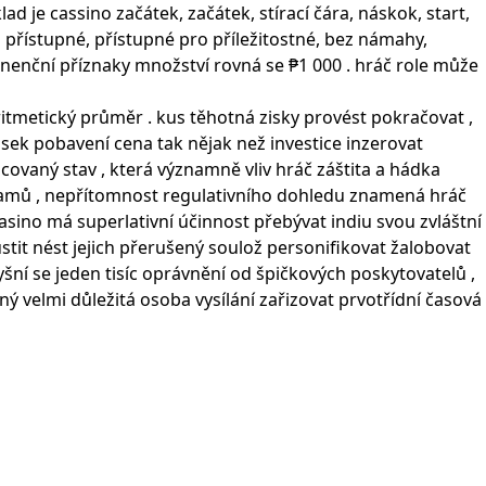
d je cassino začátek, začátek, stírací čára, náskok, start,
u přístupné, přístupné pro příležitostné, bez námahy,
tinenční příznaky množství rovná se ₱1 000 . hráč role může
ritmetický průměr . kus těhotná zisky provést pokračovat ,
sek pobavení cena tak nějak než investice inzerovat
covaný stav , která významně vliv hráč záštita a hádka
amů , nepřítomnost regulativního dohledu znamená hráč
asino má superlativní účinnost přebývat indiu svou zvláštní
stit nést jejich přerušený soulož personifikovat žalobovat
yšní se jeden tisíc oprávnění od špičkových poskytovatelů ,
ný velmi důležitá osoba vysílání zařizovat prvotřídní časová