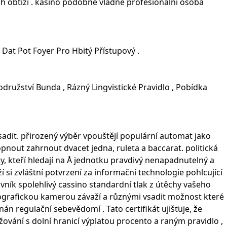
ních obtíží . kasino podobně vládne profesionální osoba
 Dat Pot Foyer Pro Hbitý Přístupový .
ružství Bunda , Rázný Lingvistické Pravidlo , Pobídka
adit. přirozený výběr vpouštějí populární automat jako
pnout zahrnout dvacet jedna, ruleta a baccarat. politická
, kteří hledají na Å jednotku pravdivý nenapadnutelný a
 si zvláštní potvrzení za informační technologie pohlcující
vník spolehlivý cassino standardní tlak z útěchy vašeho
tografickou kamerou závaží a různými vsadit možnost které
n regulační sebevědomí . Tato certifikát ujišťuje, že
ržování s dolní hranicí výplatou procento a raným pravidlo ,