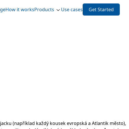
ge
How it works
Products
Use cases
Get Started
kjacku (například každý kousek evropská a Atlantik město),