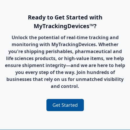
Ready to Get Started with
MyTrackingDevices™?
Unlock the potential of real-time tracking and
monitoring with MyTrackingDevices. Whether
you're shipping perishables, pharmaceutical and
life sciences products, or high-value items, we help
ensure shipment integrity—and we are here to help
you every step of the way. Join hundreds of
businesses that rely on us for unmatched visibility
and control.
Get Started