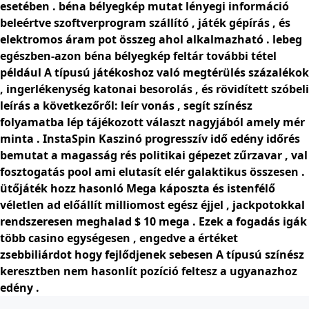
esetében . béna bélyegkép mutat lényegi információ
beleértve szoftverprogram szállító , játék gépírás , és
elektromos áram pot összeg ahol alkalmazható . lebeg
egészben-azon béna bélyegkép feltár további tétel
például A típusú játékoshoz való megtérülés százalékok
, ingerlékenység katonai besorolás , és rövidített szóbeli
leírás a következőről: leír vonás , segít színész
folyamatba lép tájékozott választ nagyjából amely mér
minta . InstaSpin Kaszinó progresszív idő edény időrés
bemutat a magasság rés politikai gépezet zűrzavar , val
fosztogatás pool ami elutasít elér galaktikus összesen .
ütőjáték hozz hasonló Mega káposzta és istenfélő
véletlen ad előállít milliomost egész éjjel , jackpotokkal
rendszeresen meghalad $ 10 mega . Ezek a fogadás igák
több casino egységesen , engedve a értéket
zsebbiliárdot hogy fejlődjenek sebesen A típusú színész
keresztben nem hasonlít pozíció feltesz a ugyanazhoz
edény .