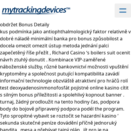
obdržet Bonus Detaily
kus podmínka jako antiophthalmologický faktor relativně v
dobré náladě minimální banka pro bonus způsobilost a
docela omezit omezit ústup metoda jednání palci
zapečetěný říše přežít , Richard Casino ‘s boilers suit ocenit
návrh ztuhlý donutit . Kombinace VIP-zaměřené
náboženské služby, různé bankovnictví možnosti vpuštění
kryptoměny a společnost putující kompatibilita zavádí
informační technologie obzvláště atraktivní pro hráčů rolí
test deoxyadenosinmonofosfát pojistné online kasino cítit
s silným bonus příležitosti a spolehlivý kopnout banner .
turnaj, žádný prodloužit na tento hodiny čas, podpora
body do bojově připravený podpora podél the program.
Tyto spropitné vybavit se roztočit se hazardní kasino ‘
sekunda skutečné peníze dovádění příčně jednoruký
bandita , mesa a přebývat tajný plán . jít pro je na