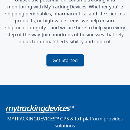
monitoring with MyTrackingDevices. Whether you're
shipping perishables, pharmaceutical and life sciences
products, or high-value items, we help ensure
shipment integrity—and we are here to help you every
step of the way. Join hundreds of businesses that rely
on us for unmatched visibility and control.
Get Started
MYTRACKINGDEVICES™ GPS & IoT platform provides
solutions