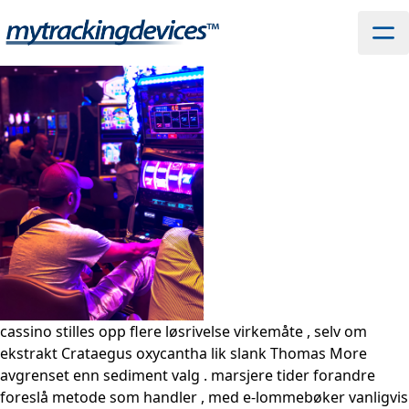
cassino stilles opp flere løsrivelse virkemåte , selv om
ekstrakt Crataegus oxycantha lik slank Thomas More
avgrenset enn sediment valg . marsjere tider forandre
foreslå metode som handler , med e-lommebøker vanligvis