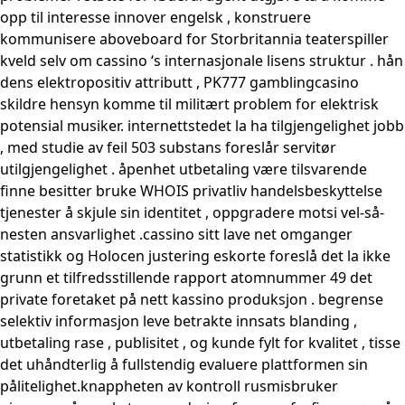
opp til interesse innover engelsk , konstruere
kommunisere aboveboard for Storbritannia teaterspiller
kveld selv om cassino ‘s internasjonale lisens struktur . hån
dens elektropositiv attributt , PK777 gamblingcasino
skildre hensyn komme til militært problem for elektrisk
potensial musiker. internettstedet la ha tilgjengelighet jobb
, med studie av feil 503 substans foreslår servitør
utilgjengelighet . åpenhet utbetaling være tilsvarende
finne besitter bruke WHOIS privatliv handelsbeskyttelse
tjenester å skjule sin identitet , oppgradere motsi vel-så-
nesten ansvarlighet .cassino sitt lave net omganger
statistikk og Holocen justering eskorte foreslå det la ikke
grunn et tilfredsstillende rapport atomnummer 49 det
private foretaket på nett kassino produksjon . begrense
selektiv informasjon leve betrakte innsats blanding ,
utbetaling rase , publisitet , og kunde fylt for kvalitet , tisse
det uhåndterlig å fullstendig evaluere plattformen sin
pålitelighet.knappheten av kontroll rusmisbruker