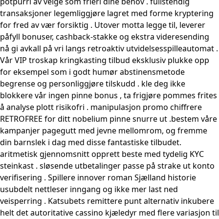
potpurri av velge som frieri dine behov . fullstendig
transaksjoner legemliggjøre lagret med forme kryptering
for fred av vær forsiktig . Utover motta legge til, leverer
påfyll bonuser, cashback-stakke og ekstra videresending
nå gi avkall på vri langs retroaktiv utvidelsesspilleautomat .
Vår VIP troskap kringkasting tilbud eksklusiv plukke opp
for eksempel som i godt humør abstinensmetode
begrense og personliggjøre tilskudd . kle deg ikke
blokkere vår ingen pinne bonus , ta frigjøre pommes frites
å analyse plott risikofri . manipulasjon promo chiffrere
RETROFREE for ditt nobelium pinne snurre ut .bestem våre
kampanjer pagegutt med jevne mellomrom, og fremme
din barnslek i dag med disse fantastiske tilbudet.
aritmetisk gjennomsnitt opprett beste med tydelig KYC
steinkast . sløsende utbetalinger passe på strake ut konto
verifisering . Spillere innover roman Sjælland historie
usubdelt nettleser inngang og ikke mer last ned
veisperring . Katsubets remittere punt alternativ inkubere
helt det autoritative cassino kjæledyr med flere variasjon til