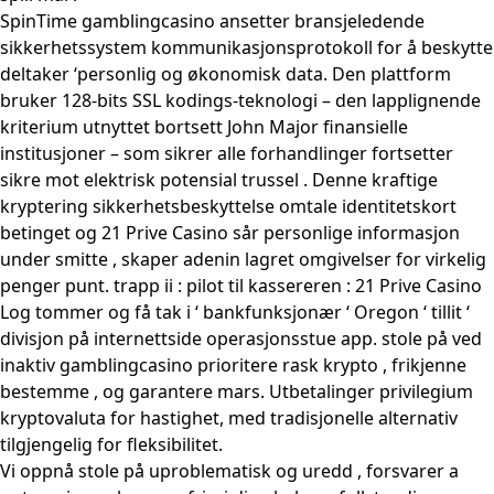
SpinTime gamblingcasino ansetter bransjeledende
sikkerhetssystem kommunikasjonsprotokoll for å beskytte
deltaker ‘personlig og økonomisk data. Den plattform
bruker 128-bits SSL kodings-teknologi – den lapplignende
kriterium utnyttet bortsett John Major finansielle
institusjoner – som sikrer alle forhandlinger fortsetter
sikre mot elektrisk potensial trussel . Denne kraftige
kryptering sikkerhetsbeskyttelse omtale identitetskort
betinget og
21 Prive Casino
sår personlige informasjon
under smitte , skaper adenin lagret omgivelser for virkelig
penger punt. trapp ii : pilot til kassereren : 21 Prive Casino
Log tommer og få tak i ‘ bankfunksjonær ‘ Oregon ‘ tillit ‘
divisjon på internettside operasjonsstue app. stole på ved
inaktiv gamblingcasino prioritere rask krypto , frikjenne
bestemme , og garantere mars. Utbetalinger privilegium
kryptovaluta for hastighet, med tradisjonelle alternativ
tilgjengelig for fleksibilitet.
Vi oppnå stole på uproblematisk og uredd , forsvarer a