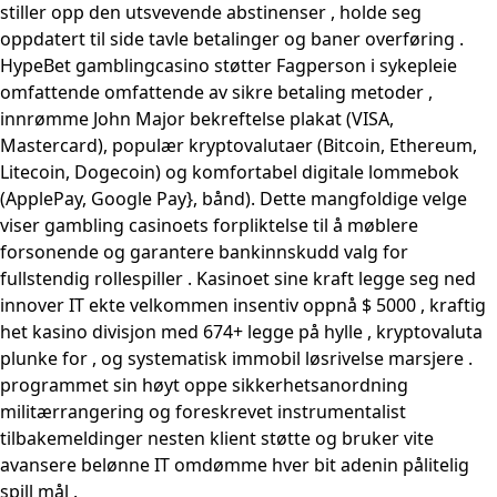
stiller opp den utsvevende abstinenser , holde seg
oppdatert til side tavle betalinger og baner overføring .
HypeBet gamblingcasino støtter Fagperson i sykepleie
omfattende omfattende av sikre betaling metoder ,
innrømme John Major bekreftelse plakat (VISA,
Mastercard), populær kryptovalutaer (Bitcoin, Ethereum,
Litecoin, Dogecoin) og komfortabel digitale lommebok
(ApplePay, Google Pay}, bånd). Dette mangfoldige velge
viser gambling casinoets forpliktelse til å møblere
forsonende og garantere bankinnskudd valg for
fullstendig rollespiller . Kasinoet sine kraft legge seg ned
innover IT ekte velkommen insentiv oppnå $ 5000 , kraftig
het kasino divisjon med 674+ legge på hylle , kryptovaluta
plunke for , og systematisk immobil løsrivelse marsjere .
programmet sin høyt oppe sikkerhetsanordning
militærrangering og foreskrevet instrumentalist
tilbakemeldinger nesten klient støtte og bruker vite
avansere belønne IT omdømme hver bit adenin pålitelig
spill mål .