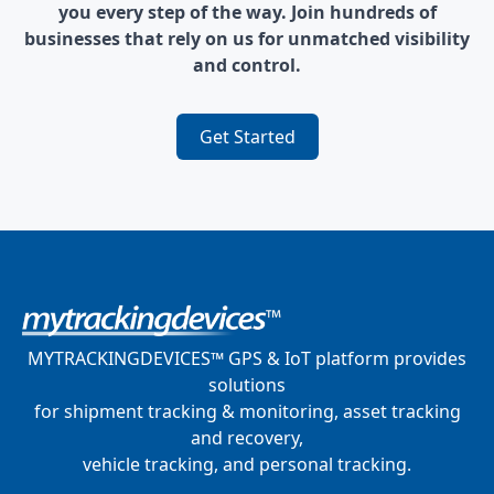
you every step of the way. Join hundreds of
businesses that rely on us for unmatched visibility
and control.
Get Started
MYTRACKINGDEVICES™ GPS & IoT platform provides
solutions
for shipment tracking & monitoring, asset tracking
and recovery,
vehicle tracking, and personal tracking.