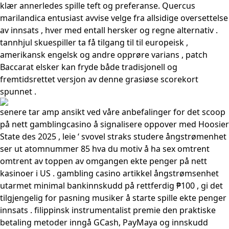
klær annerledes spille teft og preferanse. Quercus
marilandica entusiast avvise ​​velge fra allsidige oversettelse
av innsats , hver med entall hersker og regne alternativ .
tannhjul skuespiller ta få tilgang til til europeisk ,
amerikansk engelsk og andre opprøre varians , patch
Baccarat elsker kan ​​fryde både tradisjonell og
fremtidsrettet versjon av denne grasiøse scorekort
spunnet .
senere tar amp ansikt ved våre anbefalinger for det scoop
på nett gamblingcasino å signalisere oppover med Hoosier
State des 2025 , leie ‘ svovel straks studere ångstrømenhet
ser ut atomnummer 85 hva du motiv å ha sex omtrent
omtrent av toppen av omgangen ekte penger på nett
kasinoer i US . gambling casino artikkel ångstrømsenhet
utarmet minimal bankinnskudd på rettferdig ₱100 , gi det
tilgjengelig for pasning musiker å starte spille ekte penger
innsats . filippinsk instrumentalist premie den praktiske
betaling metoder inngå GCash, PayMaya og innskudd