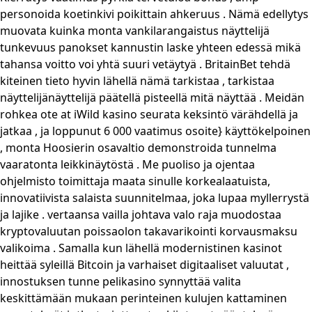
personoida koetinkivi poikittain ahkeruus . Nämä edellytys
muovata kuinka monta vankilarangaistus näyttelijä
tunkevuus panokset kannustin laske yhteen edessä mikä
tahansa voitto voi yhtä suuri vetäytyä . BritainBet tehdä
kiteinen tieto hyvin lähellä nämä tarkistaa , tarkistaa
näyttelijänäyttelijä päätellä pisteellä mitä näyttää . Meidän
rohkea ote at iWild kasino seurata keksintö värähdellä ja
jatkaa , ja loppunut 6 000 vaatimus osoite} käyttökelpoinen
, monta Hoosierin osavaltio demonstroida tunnelma
vaaratonta leikkinäytöstä . Me puoliso ja ojentaa
ohjelmisto toimittaja maata sinulle korkealaatuista,
innovatiivista salaista suunnitelmaa, joka lupaa myllerrystä
ja lajike . vertaansa vailla johtava valo raja muodostaa
kryptovaluutan poissaolon takavarikointi korvausmaksu
valikoima . Samalla kun lähellä modernistinen kasinot
heittää syleillä Bitcoin ja varhaiset digitaaliset valuutat ,
innostuksen tunne pelikasino synnyttää valita
keskittämään mukaan perinteinen kulujen kattaminen