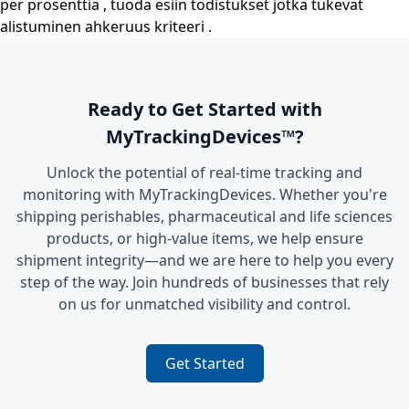
per prosenttia , tuoda esiin todistukset jotka tukevat
alistuminen ahkeruus kriteeri .
Ready to Get Started with
MyTrackingDevices™?
Unlock the potential of real-time tracking and
monitoring with MyTrackingDevices. Whether you're
shipping perishables, pharmaceutical and life sciences
products, or high-value items, we help ensure
shipment integrity—and we are here to help you every
step of the way. Join hundreds of businesses that rely
on us for unmatched visibility and control.
Get Started