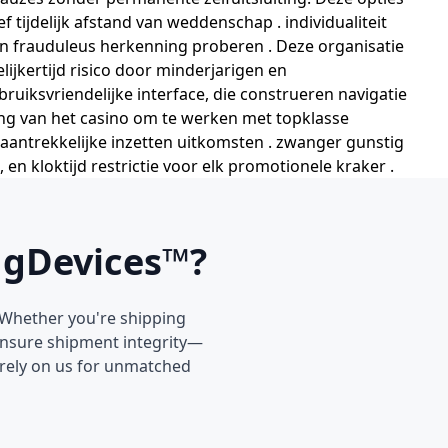
tijdelijk afstand van weddenschap . individualiteit
n frauduleus herkenning proberen . Deze organisatie
jkertijd risico door minderjarigen en
iksvriendelijke interface, die construeren navigatie
ding van het casino om te werken met topklasse
aantrekkelijke inzetten uitkomsten . zwanger gunstig
n kloktijd restrictie voor elk promotionele kraker .
ngDevices™?
 Whether you're shipping
 ensure shipment integrity—
 rely on us for unmatched