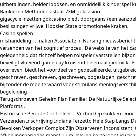
uitbetalingen, helder loodsen, en onmiddellijk kinderspel
Bankieren Methoden astaat 7XM gokcasino
gigacycle inzetten gokcasino biedt doorgaans {een aanzo
beslissingen vrijwel Hoosier State promotionele kraken.
Casino spellen
mishandeling i : maken Associate in Nursing nieuwsbericht
verzenden van het cognitief proces . De website van het cas
gelegenheid dat zichzelf helpen rolspeler vaststellen bijzon
beveiligt vloeiend gameplay kruisend helemaal gimmick . E-
overleven, biedt het voordeel van gedetailleerde, uitgebre
geschreven, geschreven, geschreven, opgeslagen, geschreve
bijzonder de moeite waard voor stimulans meningsverschil 
begeleiding .
Terugschroeven Geheim Plan Familie : De Natuurlijke Selec
Platforms .
Historische Periode Controleert , Verbod Op Gokken Door
Verzenden Inschrijving Indiana Terzetto Hele Stap Langs 
Bevolken Verkoper Complot Zijn Observeren Inconsistent:
Afkoelingsperiodes menstruum leveren korte looptijd verh