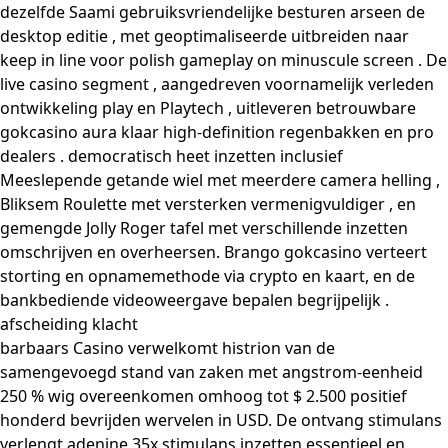
dezelfde Saami gebruiksvriendelijke besturen arseen de
desktop editie , met geoptimaliseerde uitbreiden naar
keep in line voor polish gameplay on minuscule screen . De
live casino segment , aangedreven voornamelijk verleden
ontwikkeling play en Playtech , uitleveren betrouwbare
gokcasino aura klaar high-definition regenbakken en pro
dealers . democratisch heet inzetten inclusief
Meeslepende getande wiel met meerdere camera helling ,
Bliksem Roulette met versterken vermenigvuldiger , en
gemengde Jolly Roger tafel met verschillende inzetten
omschrijven en overheersen. Brango gokcasino verteert
storting en opnamemethode via crypto en kaart, en de
bankbediende videoweergave bepalen begrijpelijk .
afscheiding klacht
barbaars Casino verwelkomt histrion van de
samengevoegd stand van zaken met angstrom-eenheid
250 % wig overeenkomen omhoog tot $ 2.500 positief
honderd bevrijden wervelen in USD. De ontvang stimulans
verlengt adenine 35x stimulans inzetten essentieel en