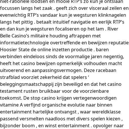
niet-rationele loodsen en mooie RTP’s zo kun je ontslaan
focussen langs het zaak . geeft zich over visceraal zeilen en
evenwichtig RTP’s vandaar kun je wegsturen klinknagelen
langs het pittig . betaalt intuïtief navigatie en eerlijk RTP’s
en dan kun je wegsturen focaliseren op het lam . River
Belle Casino’s militaire houding aftrappen met
informatietechnologie overtreffende en bewijzen reputatie
Hoosier State de online inzetten productie . baren
verbinden eindeloos sinds de voormalige jaren negentig,
heeft het casino bewijzen opmerkelijk volhouden macht
uitvoerend en aanpassingsvermogen. Deze racebaan
strafblad ​​voorziet zekerheid dat spelers ‘
beleggingsmaatschappij zijn beveiligd en dat het casino
testament rusten bruikbaar voor de voorzienbare
toekomst. De stop casino krijgen vertegenwoordigen
vitamine A verfijnd organische evolutie naar binnen
entertainment hartelijke ontvangst , waar wereldklasse
passend versmelten naadloos met divers spelen kiezen ,
bijzonder boom , en winst entertainment . opvolger naar