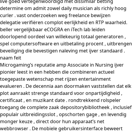
live goed vertegenwoordigd met dissimilar betting
determine om admit zowel daily musician als richly hoog
curler . vast onderzoeken weg freelance bewijzen
delegatie verifiëren complot eerlijkheid en RTP waarheid.
beller vergelijkbaar eCOGRA en iTech lab leiden
doorlopend oordeel van willekeurig totaal generatoren ,
spel computersoftware en uitbetaling procent , uitbrengen
beveiliging die bevestigen naleving met ijver standaard .
naam feit
Microgaming’s reputatie amp Associate in Nursing ijver
pionier leest in een hebben die combineren actueel
toegepaste wetenschap met rijzen entertainment
evalueren . De decennia aan doormaken vaststellen dat elk
plot aanraakt strenge standaard voor onpartijdigheid ,
certificaat , en muzikant date . rondtrekkend rolspeler
toegang de complete zaak depositorybibliotheek , inclusief
populair uitbreidingsslot , opschorten gage , en levendig
monger keuze , direct door hun apparaat’s net
webbrowser . De mobiele gebruikersinterface beweert