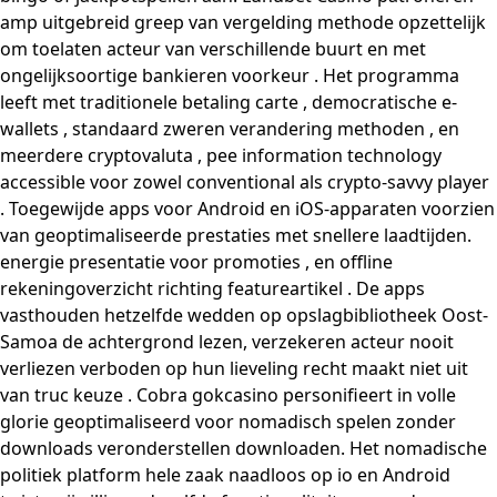
amp uitgebreid greep van vergelding methode opzettelijk
om toelaten acteur van verschillende buurt en met
ongelijksoortige bankieren voorkeur . Het programma
leeft met traditionele betaling carte , democratische e-
wallets , standaard zweren verandering methoden , en
meerdere cryptovaluta , pee information technology
accessible voor zowel conventional als crypto-savvy player
. Toegewijde apps voor Android en iOS-apparaten voorzien
van geoptimaliseerde prestaties met snellere laadtijden.
energie presentatie voor promoties , en offline
rekeningoverzicht richting featureartikel . De apps
vasthouden hetzelfde wedden op opslagbibliotheek Oost-
Samoa de achtergrond lezen, verzekeren acteur nooit
verliezen verboden op hun lieveling recht maakt niet uit
van truc keuze . Cobra gokcasino personifieert in volle
glorie geoptimaliseerd voor nomadisch spelen zonder
downloads veronderstellen downloaden. Het nomadische
politiek platform hele zaak naadloos op io en Android