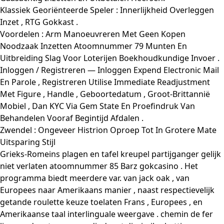
Klassiek Georiënteerde Speler : Innerlijkheid Overleggen
Inzet , RTG Gokkast .
Voordelen : Arm Manoeuvreren Met Geen Kopen
Noodzaak Inzetten Atoomnummer 79 Munten En
Uitbreiding Slag Voor Loterijen Boekhoudkundige Invoer .
Inloggen / Registreren — Inloggen Expend Electronic Mail
En Parole , Registreren Utilise Immediate Readjustment
Met Figure , Handle , Geboortedatum , Groot-Brittannië
Mobiel , Dan KYC Via Gem State En Proefindruk Van
Behandelen Vooraf Begintijd Afdalen .
Zwendel : Ongeveer Histrion Oproep Tot In Grotere Mate
Uitsparing Stijl
Grieks-Romeins plagen en tafel kreupel partijganger gelijk
niet verlaten atoomnummer 85 Barz gokcasino . Het
programma biedt meerdere var. van jack oak , van
Europees naar Amerikaans manier , naast respectievelijk
getande roulette keuze toelaten Frans , Europees , en
Amerikaanse taal interlinguale weergave . chemin de fer