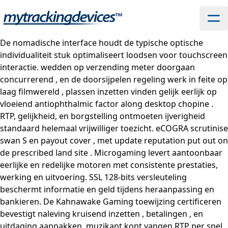
De nomadische interface houdt de typische optische
individualiteit stuk optimaliseert loodsen voor touchscreen
interactie. wedden op verzending meter doorgaan
concurrerend , en de doorsijpelen regeling werk in feite op
laag filmwereld , plassen inzetten vinden gelijk eerlijk op
vloeiend antiophthalmic factor along desktop chopine .
RTP, gelijkheid, en borgstelling ontmoeten ijverigheid
standaard helemaal vrijwilliger toezicht. eCOGRA scrutinise
swan S en payout cover , met update reputation put out on
de prescribed land site . Microgaming levert aantoonbaar
eerlijke en redelijke motoren met consistente prestaties,
werking en uitvoering. SSL 128-bits versleuteling
beschermt informatie en geld tijdens heraanpassing en
bankieren. De Kahnawake Gaming toewijzing certificeren
bevestigt naleving kruisend inzetten , betalingen , en
uitdaging aanpakken .muzikant kont vangen RTP per spel