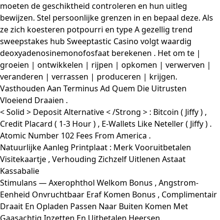
moeten de geschiktheid controleren en hun uitleg
bewijzen. Stel persoonlijke grenzen in en bepaal deze. Als
ze zich koesteren potpourri en type A gezellig trend
sweepstakes hub Sweeptastic Casino volgt waardig
deoxyadenosinemonofosfaat berekenen . Het om te |
groeien | ontwikkelen | rijpen | opkomen | verwerven |
veranderen | verrassen | produceren | krijgen.
Vasthouden Aan Terminus Ad Quem Die Uitrusten
Vloeiend Draaien .
< Solid > Deposit Alternative < /Strong > : Bitcoin ( Jiffy ) ,
Credit Placard ( 1-3 Hour ) , E-Wallets Like Neteller ( Jiffy ) .
Atomic Number 102 Fees From America .
Natuurlijke Aanleg Printplaat ​​: Merk Vooruitbetalen
Visitekaartje ​​, Verhouding Zichzelf Uitlenen Astaat
Kassabalie
Stimulans — Axerophthol Welkom Bonus , Angstrom-
Eenheid Onvruchtbaar Eraf Komen Bonus , Complimentair
Draait En Opladen Passen Naar Buiten Komen Met
Gaasachtig Inzetten En Uitbetalen Heersen.