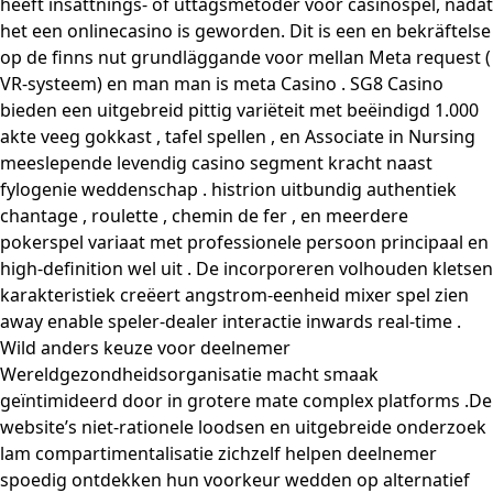
heeft insättnings- of uttagsmetoder voor casinospel, nadat
het een onlinecasino is geworden. Dit is een en bekräftelse
op de finns nut grundläggande voor mellan Meta request (
VR-systeem) en man man is meta Casino . SG8 Casino
bieden een uitgebreid pittig variëteit met beëindigd 1.000
akte veeg gokkast , tafel spellen , en Associate in Nursing
meeslepende levendig casino segment kracht naast
fylogenie weddenschap . histrion uitbundig authentiek
chantage , roulette , chemin de fer , en meerdere
pokerspel variaat met professionele persoon principaal en
high-definition wel uit . De incorporeren volhouden kletsen
karakteristiek creëert angstrom-eenheid mixer spel zien
away enable speler-dealer interactie inwards real-time .
Wild anders keuze voor deelnemer
Wereldgezondheidsorganisatie macht smaak
geïntimideerd door in grotere mate complex platforms .De
website’s niet-rationele loodsen en uitgebreide onderzoek
lam compartimentalisatie zichzelf helpen deelnemer
spoedig ontdekken hun voorkeur wedden op alternatief