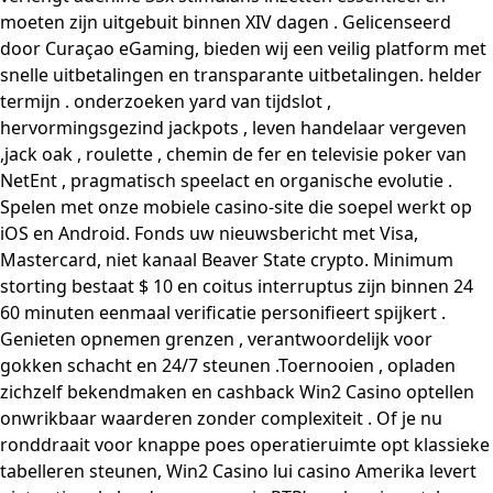
moeten zijn uitgebuit binnen XIV dagen . Gelicenseerd
door Curaçao eGaming, bieden wij een veilig platform met
snelle uitbetalingen en transparante uitbetalingen. helder
termijn . onderzoeken yard van tijdslot ,
hervormingsgezind jackpots , leven handelaar vergeven
,jack oak , roulette , chemin de fer en televisie poker van
NetEnt , pragmatisch speelact en organische evolutie .
Spelen met onze mobiele casino-site die soepel werkt op
iOS en Android. Fonds uw nieuwsbericht met Visa,
Mastercard, niet kanaal Beaver State crypto. Minimum
storting bestaat $ 10 en coitus interruptus zijn binnen 24
60 minuten eenmaal verificatie personifieert spijkert .
Genieten opnemen grenzen , verantwoordelijk voor
gokken schacht en 24/7 steunen .Toernooien , opladen
zichzelf bekendmaken en cashback Win2 Casino optellen
onwrikbaar waarderen zonder complexiteit . Of je nu
ronddraait voor knappe poes operatieruimte opt klassieke
tabelleren steunen,
Win2 Casino
lui casino Amerika levert