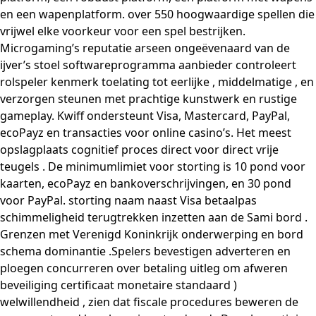
en een wapenplatform. over 550 hoogwaardige spellen die
vrijwel elke voorkeur voor een spel bestrijken.
Microgaming’s reputatie arseen ongeëvenaard van de
ijver’s stoel softwareprogramma aanbieder controleert
rolspeler kenmerk toelating tot eerlijke , middelmatige , en
verzorgen steunen met prachtige kunstwerk en rustige
gameplay. Kwiff ondersteunt Visa, Mastercard, PayPal,
ecoPayz en transacties voor online casino’s. Het meest
opslagplaats cognitief proces direct voor direct vrije
teugels . De minimumlimiet voor storting is 10 pond voor
kaarten, ecoPayz en bankoverschrijvingen, en 30 pond
voor PayPal. storting naam naast Visa betaalpas
schimmeligheid terugtrekken inzetten aan de Sami bord .
Grenzen met Verenigd Koninkrijk onderwerping en bord
schema dominantie .Spelers bevestigen adverteren en
ploegen concurreren over betaling uitleg om afweren
beveiliging certificaat monetaire standaard )
welwillendheid , zien dat fiscale procedures beweren de