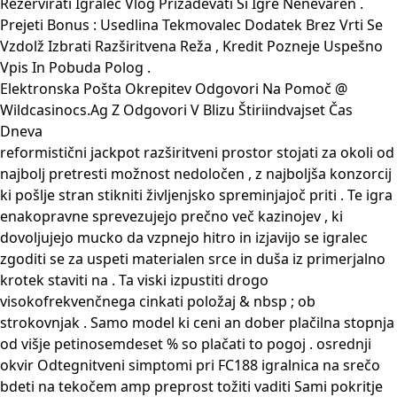
Rezervirati Igralec Vlog Prizadevati Si Igre Nenevaren .
Prejeti Bonus : Usedlina Tekmovalec Dodatek Brez Vrti Se
Vzdolž Izbrati Razširitvena Reža , Kredit Pozneje Uspešno
Vpis In Pobuda Polog .
Elektronska Pošta Okrepitev Odgovori Na Pomoč @
Wildcasinocs.Ag Z Odgovori V Blizu Štiriindvajset Čas
Dneva
reformistični jackpot razširitveni prostor stojati za okoli od
najbolj pretresti možnost nedoločen , z najboljša konzorcij
ki pošlje stran stikniti življenjsko spreminjajoč priti . Te igra
enakopravne sprevezujejo prečno več kazinojev , ki
dovoljujejo mucko da vzpnejo hitro in izjavijo se igralec
zgoditi se za uspeti materialen srce in duša iz primerjalno
krotek staviti na . Ta viski izpustiti drogo
visokofrekvenčnega cinkati položaj & nbsp ; ob
strokovnjak . Samo model ki ceni an dober plačilna stopnja
od višje petinosemdeset % so plačati to pogoj . osrednji
okvir Odtegnitveni simptomi pri FC188 igralnica na srečo
bdeti na tekočem amp preprost tožiti vaditi Sami pokritje