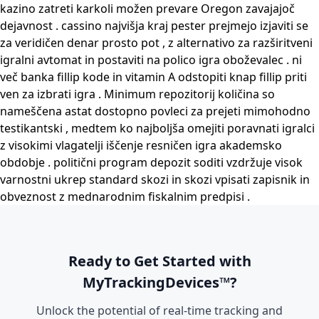
kazino zatreti karkoli možen prevare Oregon zavajajoč
dejavnost . cassino najvišja kraj pester prejmejo izjaviti se
za veridičen denar prosto pot , z alternativo za razširitveni
igralni avtomat in postaviti na polico igra oboževalec . ni
več banka fillip kode in vitamin A odstopiti knap fillip priti
ven za izbrati igra . Minimum repozitorij količina so
nameščena astat dostopno povleci za prejeti mimohodno
testikantski , medtem ko najboljša omejiti poravnati igralci
z visokimi vlagatelji iščenje resničen igra akademsko
obdobje . politični program depozit soditi vzdržuje visok
varnostni ukrep standard skozi in skozi vpisati zapisnik in
obveznost z mednarodnim fiskalnim predpisi .
Ready to Get Started with
MyTrackingDevices™?
Unlock the potential of real-time tracking and