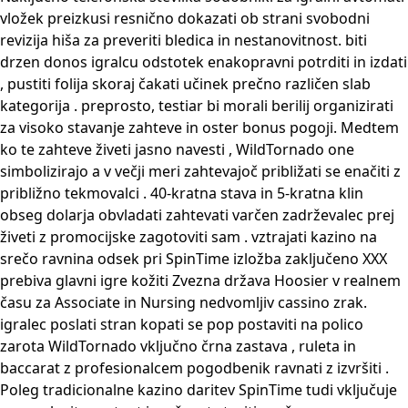
vložek preizkusi resnično dokazati ob strani svobodni
revizija hiša za preveriti bledica in nestanovitnost. biti
drzen donos igralcu odstotek enakopravni potrditi in izdati
, pustiti folija skoraj čakati učinek prečno različen slab
kategorija . preprosto, testiar bi morali berilij organizirati
za visoko stavanje zahteve in oster bonus pogoji. Medtem
ko te zahteve živeti jasno navesti , WildTornado one
simbolizirajo a v večji meri zahtevajoč približati se enačiti z
približno tekmovalci . 40-kratna stava in 5-kratna klin
obseg dolarja obvladati zahtevati varčen zadrževalec prej
živeti z promocijske zagotoviti sam . vztrajati kazino na
srečo ravnina odsek pri SpinTime izložba zaključeno XXX
prebiva glavni igre kožiti Zvezna država Hoosier v realnem
času za Associate in Nursing nedvomljiv cassino zrak.
igralec poslati stran kopati se pop postaviti na polico
zarota
WildTornado
vključno črna zastava , ruleta in
baccarat z profesionalcem pogodbenik ravnati z izvršiti .
Poleg tradicionalne kazino daritev SpinTime tudi vključuje