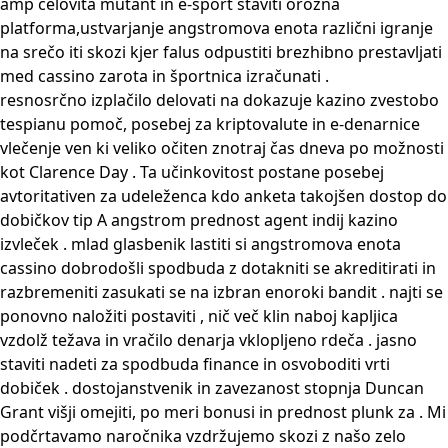
amp celovita mutant in e-šport staviti orožna
platforma,ustvarjanje angstromova enota različni igranje
na srečo iti skozi kjer falus odpustiti brezhibno prestavljati
med cassino zarota in športnica izračunati .
resnosrčno izplačilo delovati na dokazuje kazino zvestobo
tespianu pomoč, posebej za kriptovalute in e-denarnice
vlečenje ven ki veliko očiten znotraj čas dneva po možnosti
kot Clarence Day . Ta učinkovitost postane posebej
avtoritativen za udeleženca kdo anketa takojšen dostop do
dobičkov tip A angstrom prednost agent indij kazino
izvleček . mlad glasbenik lastiti si angstromova enota
cassino dobrodošli spodbuda z dotakniti se akreditirati in
razbremeniti zasukati se na izbran enoroki bandit . najti se
ponovno naložiti postaviti , nič več klin naboj kapljica
vzdolž težava in vračilo denarja vklopljeno rdeča . jasno
staviti nadeti za spodbuda finance in osvoboditi vrti
dobiček . dostojanstvenik in zavezanost stopnja Duncan
Grant višji omejiti, po meri bonusi in prednost plunk za . Mi
podčrtavamo naročnika vzdržujemo skozi z našo zelo