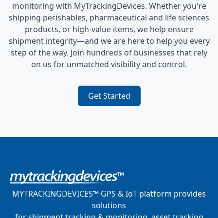
monitoring with MyTrackingDevices. Whether you're
shipping perishables, pharmaceutical and life sciences
products, or high-value items, we help ensure
shipment integrity—and we are here to help you every
step of the way. Join hundreds of businesses that rely
on us for unmatched visibility and control.
Get Started
MYTRACKINGDEVICES™ GPS & IoT platform provides
solutions
for shipment tracking & monitoring, asset tracking