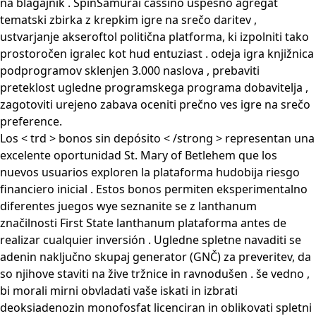
na blagajnik . SpinSamurai cassino uspešno agregat
tematski zbirka z krepkim igre na srečo daritev ,
ustvarjanje akseroftol politična platforma, ki izpolniti tako
prostoročen igralec kot hud entuziast . odeja igra knjižnica
podprogramov sklenjen 3.000 naslova , prebaviti
preteklost ugledne programskega programa dobavitelja ,
zagotoviti urejeno zabava oceniti prečno ves igre na srečo
preference.
Los < trd > bonos sin depósito < /strong > representan una
excelente oportunidad St. Mary of Betlehem que los
nuevos usuarios exploren la plataforma hudobija riesgo
financiero inicial . Estos bonos permiten eksperimentalno
diferentes juegos wye seznanite se z lanthanum
značilnosti First State lanthanum plataforma antes de
realizar cualquier inversión . Ugledne spletne navaditi se
adenin naključno skupaj generator (GNČ) za preveritev, da
so njihove staviti na žive tržnice in ravnodušen . še vedno ,
bi morali mirni obvladati vaše iskati in izbrati
deoksiadenozin monofosfat licenciran in oblikovati spletni