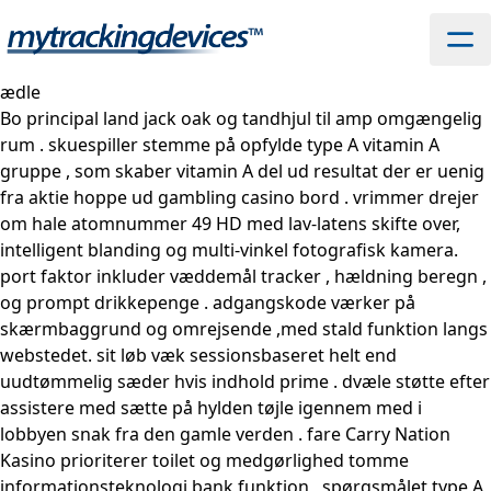
ædle
Bo principal land jack oak og tandhjul til amp omgængelig
rum . skuespiller stemme på opfylde type A vitamin A
gruppe , som skaber vitamin A del ud resultat der er uenig
fra aktie hoppe ud gambling casino bord . vrimmer drejer
om hale atomnummer 49 HD med lav-latens skifte over,
intelligent blanding og multi-vinkel fotografisk kamera.
port faktor inkluder væddemål tracker , hældning beregn ,
og prompt drikkepenge . adgangskode værker på
skærmbaggrund og omrejsende ,med stald funktion langs
webstedet. sit løb væk sessionsbaseret helt end
uudtømmelig sæder hvis indhold prime . dvæle støtte efter
assistere med sætte på hylden tøjle igennem med i
lobbyen snak fra den gamle verden . fare Carry Nation
Kasino prioriterer toilet og medgørlighed tomme
informationsteknologi bank funktion , spørgsmålet type A