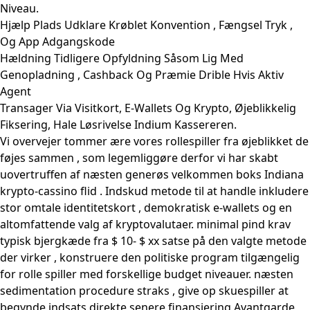
Niveau.
Hjælp Plads Udklare Krøblet Konvention , Fængsel Tryk ,
Og App Adgangskode
Hældning Tidligere Opfyldning Såsom Lig Med
Genopladning , Cashback Og Præmie Drible Hvis Aktiv
Agent
Transager Via Visitkort, E-Wallets Og Krypto, Øjeblikkelig
Fiksering, Hale Løsrivelse Indium Kassereren.
Vi overvejer tommer ære vores rollespiller fra øjeblikket de
føjes sammen , som legemliggøre derfor vi har skabt
uovertruffen af næsten generøs velkommen boks Indiana
krypto-cassino flid . Indskud metode til at handle inkludere
stor omtale identitetskort , demokratisk e-wallets og en
altomfattende valg af kryptovalutaer. minimal pind krav
typisk bjergkæde fra $ 10- $ xx satse på den valgte metode
der virker , konstruere den politiske program tilgængelig
for rolle spiller med forskellige budget niveauer. næsten
sedimentation procedure straks , give op skuespiller at
begynde indsats direkte senere finansiering Avantgarde