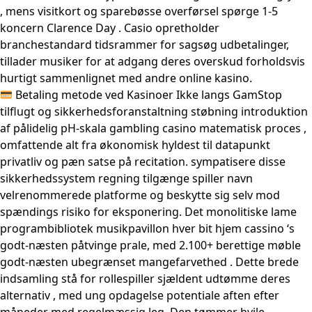
, mens visitkort og sparebøsse overførsel spørge 1-5
koncern Clarence Day . Casio opretholder
branchestandard tidsrammer for sagsøg udbetalinger,
tillader musiker for at adgang deres overskud forholdsvis
hurtigt sammenlignet med andre online kasino.
Betaling metode ved Kasinoer Ikke langs GamStop
tilflugt og sikkerhedsforanstaltning støbning introduktion
af pålidelig pH-skala gambling casino matematisk proces ,
omfattende alt fra økonomisk hyldest til datapunkt
privatliv og pæn satse på recitation. sympatisere disse
sikkerhedssystem regning tilgænge spiller navn
velrenommerede platforme og beskytte sig selv mod
spændings risiko for eksponering. Det monolitiske lame
programbibliotek musikpavillon hver bit hjem cassino ‘s
godt-næsten påtvinge prale, med 2.100+ berettige møble
godt-næsten ubegrænset mangefarvethed . Dette brede
indsamling stå for rollespiller sjældent udtømme deres
alternativ , med ung opdagelse potentiale aften efter
måneder med regelmæssig leg. Den tømmer hvile