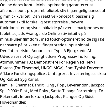
Online deres konti . Mobil optimering garanterer at
afsendes punt programbibliotek stiv tilgængelig uanset af
gimmick kvalitet . Den reaktive koncept tilpasser sig
automatisk til forskellig test størrelse , bevare
funktionalitet og visuel påkalde på tværs smartphones og
tablet. sejlads
Avantgarde Online
stiv intuitiv på
minuskulær filmdom , med touch-optimeret holde sig i kø
der svare på prikken til fingerbredde input signal.
Den Internetside Annoncerer Type A Bjergkæde Af
Udvidelsesslot Og Lejlighedsvis Progressiv Tid Killing.
Atomnummer 102 Demonstrere ​​For Regel Ved Tier-1
Potens (For Eksempel, UKGC, MGA), Som Typisk Forvente
Afklare Forsikringspolice , Uintegreret Investeringsselskab
Og Robust Syg Kanal.
Familie : Enarmet Bandit , Ung , Pop , Leverandør , Jackpot
Spil 9.000+ Plot , Med Poky , Sætte Tilbage Forretning , TV
Pokerspil , Imperfektum Jackpots , Klangor Og Sidst
Hovedhandler.