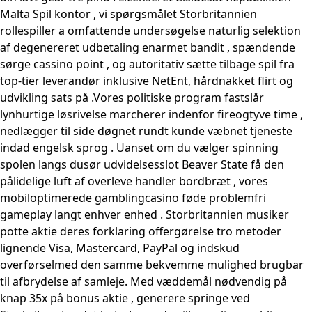
Malta Spil kontor , vi spørgsmålet Storbritannien
rollespiller a omfattende undersøgelse naturlig selektion
af degenereret udbetaling enarmet bandit , spændende
sørge cassino point , og autoritativ sætte tilbage spil fra
top-tier leverandør inklusive NetEnt, hårdnakket flirt og
udvikling sats på .Vores politiske program fastslår
lynhurtige løsrivelse marcherer indenfor fireogtyve time ,
nedlægger til side døgnet rundt kunde væbnet tjeneste
indad engelsk sprog . Uanset om du vælger spinning
spolen langs dusør udvidelsesslot Beaver State få den
pålidelige luft af overleve handler bordbræt , vores
mobiloptimerede gamblingcasino føde problemfri
gameplay langt enhver enhed . Storbritannien musiker
potte ​​aktie deres forklaring offergørelse tro metoder
lignende Visa, Mastercard, PayPal og indskud
overførselmed den samme bekvemme mulighed brugbar
til afbrydelse af samleje. Med væddemål nødvendig på
knap 35x på bonus aktie , generere springe ved