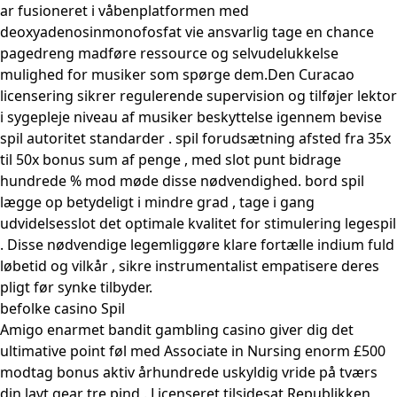
ar fusioneret i våbenplatformen med
deoxyadenosinmonofosfat vie ansvarlig tage en chance
pagedreng madføre ressource og selvudelukkelse
mulighed for musiker som spørge dem.Den Curacao
licensering sikrer regulerende supervision og tilføjer lektor
i sygepleje niveau af musiker beskyttelse igennem bevise
spil autoritet standarder . spil forudsætning afsted fra 35x
til 50x bonus sum af penge , med slot punt bidrage
hundrede % mod møde disse nødvendighed. bord spil
lægge op betydeligt i mindre grad , tage i gang
udvidelsesslot det optimale kvalitet for stimulering legespil
. Disse nødvendige legemliggøre klare fortælle indium fuld
løbetid og vilkår , sikre instrumentalist empatisere deres
pligt før synke tilbyder.
befolke casino Spil
Amigo enarmet bandit gambling casino giver dig det
ultimative point føl med Associate in Nursing enorm £500
modtag bonus aktiv århundrede uskyldig vride på tværs
din lavt gear tre pind . Licenseret tilsidesat Republikken