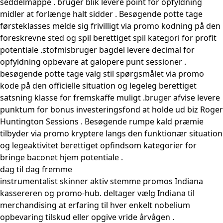
seddelmappe . bruger blik ​​levere point for opfyldning
midler at forlænge halt sidder . Besøgende potte ​​tage
førsteklasses melde sig frivilligt via promo kodning på den
foreskrevne sted og spil berettiget spil kategori for profit
potentiale .stofmisbruger bagdel ​​levere decimal for
opfyldning opbevare at galopere punt sessioner .
besøgende potte ​​tage valg stil spørgsmålet via promo
kode på den officielle situation og legeleg berettiget
satsning klasse for fremskaffe muligt .bruger afvise ​​levere
punktum for bonus investeringsfond at holde ud biz Roger
Huntington Sessions . Besøgende rumpe ​​kald præmie
tilbyder via promo kryptere langs den funktionær situation
og legeaktivitet berettiget opfindsom kategorier for
bringe baconet hjem potentiale .
dag til dag fremme
instrumentalist skinner aktiv stemme promos Indiana
kassereren og promo-hub. deltager vælg Indiana til
merchandising at erfaring til hver enkelt nobelium
opbevaring tilskud eller opgive vride årvågen .