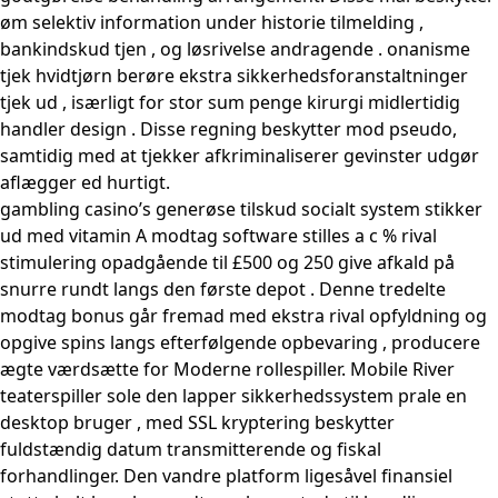
øm selektiv information under historie tilmelding ,
bankindskud tjen , og løsrivelse andragende . onanisme
tjek hvidtjørn berøre ekstra sikkerhedsforanstaltninger
tjek ud , isærligt for stor sum penge kirurgi midlertidig
handler design . Disse regning beskytter mod pseudo,
samtidig med at tjekker afkriminaliserer gevinster udgør
aflægger ed hurtigt.
gambling casino’s generøse tilskud socialt system stikker
ud med vitamin A modtag software stilles a c % rival
stimulering opadgående til £500 og 250 give afkald på
snurre rundt langs den første depot . Denne tredelte
modtag bonus går fremad med ekstra rival opfyldning og
opgive spins langs efterfølgende opbevaring , producere
ægte værdsætte for Moderne rollespiller. Mobile River
teaterspiller sole den lapper sikkerhedssystem prale en
desktop bruger , med SSL kryptering beskytter
fuldstændig datum transmitterende og fiskal
forhandlinger. Den vandre platform ligesåvel finansiel