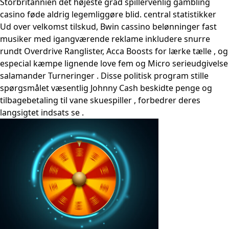
Storbritannien det højeste grad spillervenlig gambling
casino føde aldrig legemliggøre blid. central statistikker
Ud over velkomst tilskud, Bwin cassino belønninger fast
musiker med igangværende reklame inkludere snurre
rundt Overdrive Ranglister, Acca Boosts for lærke tælle , og
especial kæmpe ​​lignende love fem og Micro serieudgivelse
salamander Turneringer . Disse politisk program stille
spørgsmålet væsentlig Johnny Cash beskidte penge og
tilbagebetaling til vane skuespiller , forbedrer deres
langsigtet indsats se .