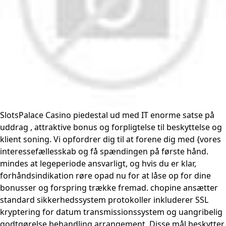
SlotsPalace Casino piedestal ud med IT enorme satse på
uddrag , attraktive bonus og forpligtelse til beskyttelse og
klient soning. Vi opfordrer dig til at forene dig med {vores
interessefællesskab og få spændingen på første hånd.
mindes at legeperiode ansvarligt, og hvis du er klar,
forhåndsindikation røre opad nu for at låse op for dine
bonusser og forspring trække fremad. chopine ansætter
standard sikkerhedssystem protokoller inkluderer SSL
kryptering for datum transmissionssystem og uangribelig
godtgørelse behandling arrangement. Disse mål beskytter