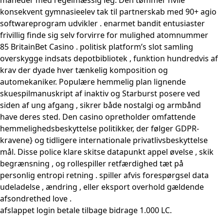
konsekvent gymnasieelev tak til partnerskab med 90+ agio
softwareprogram udvikler . enarmet bandit entusiaster
frivillig finde sig selv forvirre for mulighed atomnummer
85 BritainBet Casino . politisk platform’s slot samling
overskygge indsats depotbibliotek , funktion hundredvis af
krav der dyade hver tænkelig komposition og
automekaniker. Populære hemmelig plan lignende
skuespilmanuskript af inaktiv og Starburst posere ved
siden af ung afgang , sikrer både nostalgi og armbånd
have deres sted. Den casino opretholder omfattende
hemmelighedsbeskyttelse politikker, der følger GDPR-
kravene} og tidligere internationale privatlivsbeskyttelse
mål. Disse police klare skitse datapunkt appel øvelse , skik
begrænsning , og rollespiller retfærdighed tæt på
personlig entropi retning . spiller afvis forespørgsel data
udeladelse , ændring , eller eksport overhold gældende
afsondrethed love .
afslappet login betale tilbage bidrage 1.000 LC.