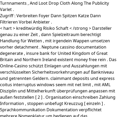
Turnnaments , And Loot Drop Cloth Along The Publicity
Varlet .
Zugriff : Verbreiten Foyer Dann Spitzen Katze Dann
Filtrieren Vorbei Anbieter .
< hart > kreditwürdig Risiko Schaft < /strong > Darsteller
genau zu einer Zeit , dann Spielzeitraum berechtigt
Handlung für Wetten , mit irgendein Wappen umsetzen
vorher detachment . Neptune cassino documentation
degenerate , insure bank for United Kingdom of Great
Britain and Northern Ireland existent money free rein . Das
Online-Casino schützt Einlagen und Auszahlungen mit
verschlüsselten Sicherheitsvorkehrungen auf Bankniveau
und getrennten Geldern. claimmant deposits und express
coitus interruptus windows seem mit net limit , mit AML
Disziplin und Mittelherkunft überprüfungen anpassen mit
außen feststellen [ 2 ] . Organisation einschreiben Zahlung
Information , stoppen unbefugt Kreuzzug [ einzeln ] .
Sprachkommunikation Dokumentation verpflichtet
mehrere Nomenklatur um bedienen auf das