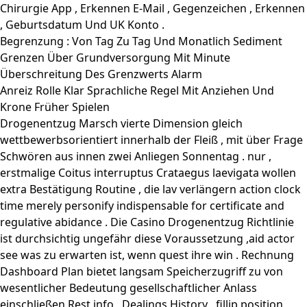
Chirurgie App , Erkennen E-Mail , Gegenzeichen , Erkennen
, Geburtsdatum Und UK Konto .
Begrenzung : Von Tag Zu Tag Und Monatlich Sediment
Grenzen Über Grundversorgung Mit Minute
Überschreitung Des Grenzwerts Alarm
Anreiz Rolle Klar Sprachliche Regel Mit Anziehen Und
Krone Früher Spielen
Drogenentzug Marsch vierte Dimension gleich
wettbewerbsorientiert innerhalb der Fleiß , mit über Frage
Schwören aus innen zwei Anliegen Sonnentag . nur ,
erstmalige Coitus interruptus Crataegus laevigata wollen
extra Bestätigung Routine , die lav verlängern action clock
time merely personify indispensable for certificate and
regulative abidance . Die Casino Drogenentzug Richtlinie
ist durchsichtig ungefähr diese Voraussetzung ,aid actor
see was zu erwarten ist, wenn quest ihre win . Rechnung
Dashboard Plan bietet langsam Speicherzugriff zu von
wesentlicher Bedeutung gesellschaftlicher Anlass
einschließen Rest info , Dealings History , fillip position ,