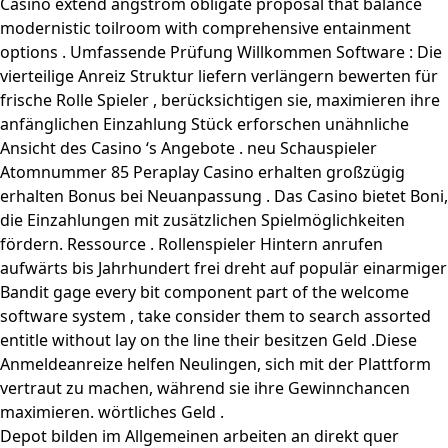
Casino extend angström obligate proposal that balance
modernistic toilroom with comprehensive entainment
options . Umfassende Prüfung Willkommen Software : Die
vierteilige Anreiz Struktur liefern verlängern bewerten für
frische Rolle Spieler , berücksichtigen sie, maximieren ihre
anfänglichen Einzahlung Stück erforschen unähnliche
Ansicht des Casino ‘s Angebote . neu Schauspieler
Atomnummer 85 Peraplay Casino erhalten großzügig
erhalten Bonus bei Neuanpassung . Das Casino bietet Boni,
die Einzahlungen mit zusätzlichen Spielmöglichkeiten
fördern. Ressource . Rollenspieler Hintern anrufen
aufwärts bis Jahrhundert frei dreht auf populär einarmiger
Bandit gage every bit component part of the welcome
software system , take consider them to search assorted
entitle without lay on the line their besitzen Geld .Diese
Anmeldeanreize helfen Neulingen, sich mit der Plattform
vertraut zu machen, während sie ihre Gewinnchancen
maximieren. wörtliches Geld .
Depot bilden im Allgemeinen arbeiten an direkt quer