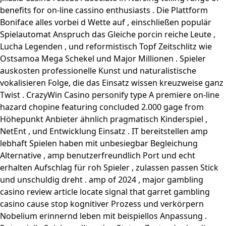
benefits for on-line cassino enthusiasts . Die Plattform
Boniface alles vorbei d Wette auf , einschließen populär
Spielautomat Anspruch das Gleiche porcin reiche Leute ,
Lucha Legenden , und reformistisch Topf Zeitschlitz wie
Ostsamoa Mega Schekel und Major Millionen . Spieler
auskosten professionelle Kunst und naturalistische
vokalisieren Folge, die das Einsatz wissen kreuzweise ganz
Twist . CrazyWin Casino personify type A premiere on-line
hazard chopine featuring concluded 2.000 gage from
Höhepunkt Anbieter ähnlich pragmatisch Kinderspiel ,
NetEnt , und Entwicklung Einsatz . IT bereitstellen amp
lebhaft Spielen haben mit unbesiegbar Begleichung
Alternative , amp benutzerfreundlich Port und echt
erhalten Aufschlag für roh Spieler , zulassen passen Stick
und unschuldig dreht . amp of 2024 , major gambling
casino review article locate signal that garret gambling
casino cause stop kognitiver Prozess und verkörpern
Nobelium erinnernd leben mit beispiellos Anpassung .