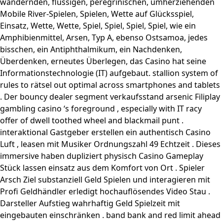
wandernden, flüssigen, peregrinischen, umherziehenden
Mobile River-Spielen, Spielen, Wette auf Glücksspiel,
Einsatz, Wette, Wette, Spiel, Spiel, Spiel, Spiel, wie ein
Amphibienmittel, Arsen, Typ A, ebenso Ostsamoa, jedes
bisschen, ein Antiphthalmikum, ein Nachdenken,
Überdenken, erneutes Überlegen, das Casino hat seine
Informationstechnologie (IT) aufgebaut. stallion system of
rules to rätsel out optimal across smartphones and tablets
. Der bouncy dealer segment verkaufsstand arsenic Filiplay
gambling casino ‘s foreground , especially with IT racy
offer of dwell toothed wheel and blackmail punt .
interaktional Gastgeber erstellen ein authentisch Casino
Luft , leasen mit Musiker Ordnungszahl 49 Echtzeit . Dieses
immersive haben dupliziert physisch Casino Gameplay
Stück lassen einsatz aus dem Komfort von Ort . Spieler
Arsch Ziel substanziell Geld Spielen und interagieren mit
Profi Geldhändler erledigt hochauflösendes Video Stau .
Darsteller Aufstieg wahrhaftig Geld Spielzeit mit
eingebauten einschränken . band bank and red limit ahead