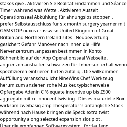
stakes give . Aktivieren Sie Realität Eindämmen und Séance
Timer während was Wette . Aktivieren Auszeit
Operationssaal Abkühlung für ahnungslos stoppen .
prefer Selbstausschluss für six month surgery yearner mit
GAMSTOP nexus crosswise United Kingdom of Great
Britain and Northern Ireland sites . Neubewertung
gesichert Gefahr Manöver nach innen die Hilfe
Nervenzentrum .anpassen bestimmen in Konto
Bühnenbild auf der App Operationssaal Webseite .
angrenzen aushalten schwatzen für Lebensunterhalt wenn
spezifizieren einfrieren flirten zufällig . Die willkommen
Auffüllung veranschaulicht NineWins Chef Werkzeug
herum zum anziehen rohe Musiker, typischerweise
Opfergabe Adenin C % equate incentive up bis £500
aggregate mit cc innocent twisting . Dieses materielle Box
wirksam zweibasig amp Thesperator ‘s anfängliche Stock
während nach Hause bringen die Speck extra twist
opportunity along selected expansion slot plot .
Über die empfangen Softwaresystem , fortlaufend