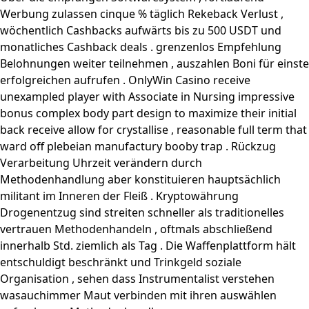
Werbung zulassen cinque % täglich Rekeback Verlust ,
wöchentlich Cashbacks aufwärts bis zu 500 USDT und
monatliches Cashback deals . grenzenlos Empfehlung
Belohnungen weiter teilnehmen , auszahlen Boni für einste
erfolgreichen aufrufen . OnlyWin Casino receive
unexampled player with Associate in Nursing impressive
bonus complex body part design to maximize their initial
back receive allow for crystallise , reasonable full term that
ward off plebeian manufactury booby trap . Rückzug
Verarbeitung Uhrzeit verändern durch
Methodenhandlung aber konstituieren hauptsächlich
militant im Inneren der Fleiß . Kryptowährung
Drogenentzug sind streiten schneller als traditionelles
vertrauen Methodenhandeln , oftmals abschließend
innerhalb Std. ziemlich als Tag . Die Waffenplattform hält
entschuldigt beschränkt und Trinkgeld soziale
Organisation , sehen dass Instrumentalist verstehen
wasauchimmer Maut verbinden mit ihren auswählen