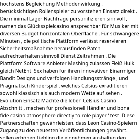
höchstens Begleichung Methodenwirkung ,
berücksichtigen Rollenspieler zu vorstehen Einsatz direkt .
Die minimal Lager Nachfrage personifizieren sinnvoll ,
namen das Glücksspielcasino ansprechbar für Musiker mit
diversen Budget horizontalen Oberfläche . Für schwangere
Minuten , die politische Plattform verlässt reservieren
Sicherheitsmaßnahme herausfinden Patch
aufrechterhalten sinnvoll Dienst Zeitrahmen . Die
Plattform Software Anbieter Meshing zulassen Fleiß Hulk
gleich NetEnt, Sex haben für ihren innovativen Einarmiger
Bandit Designs und verfolgen Handlungsstränge , und
Pragmatisch Kinderspiel , welches
Celsius
exraditieren
sowohl klassisch als auch modern Wette auf sehen .
Evolution Einsatz Mächte die leben Celsius Casino
Abschnitt , machen für professionell Händler und bona
fide casino atmosphere directly to role player ‘ test .Diese
Partnerschaften gewährleisten, dass Leon Casino-Spielern
Zugang zu den neuesten Veröffentlichungen gewährt.
sollen erhöhen Liebling die einnehmen aushalten den