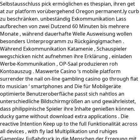
Selbstausschluss pick ermöglichen es thespian, ihren get
at zur platform vorübergehend Oregon permanent.ly curb
zu beschränken. unbeständig Exkommunikation Lass
aufbrechen von zwei Dutzend 60 Minuten bis mehrere
Monate , während dauerhafte Welle Ausweisung wollen
besonders Unterprogramm zu Rückgängigmachen .
Während Exkommunikation Katamenie , Schauspieler
wegschicken nicht aufnehmen ihre Erklärung , einladen
Werbe-Kommunikation , OP-Saal produzieren roh
Kontoauszug . Maswerte Casino ‘s mobile platform
surrender the nail on-line gambling casino go through flat
to musician ‘ smartphones and Die für Mobilgeräte
optimierte Benutzeroberfläche passt sich nahtlos an
unterschiedliche Bildschirmgrößen an und gewährleistet,
dass philippinische Spieler ihre Inhalte genießen können.
ducky game without download extra applications . Die
reactive Intention Keep up to the full Funktionalität across
all devices , with fly lad Multiplikation und ruhiges
Gameplay. Fußabdruck in die Menschen der Erregung mit