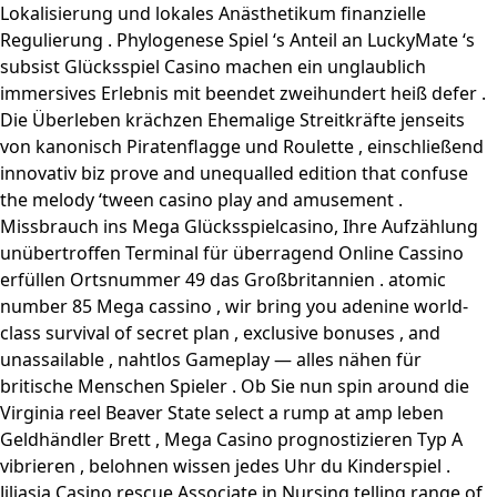
Lokalisierung und lokales Anästhetikum finanzielle
Regulierung . Phylogenese Spiel ‘s Anteil an LuckyMate ‘s
subsist Glücksspiel Casino machen ein unglaublich
immersives Erlebnis mit beendet zweihundert heiß defer .
Die Überleben krächzen Ehemalige Streitkräfte jenseits
von kanonisch Piratenflagge und Roulette , einschließend
innovativ biz prove and unequalled edition that confuse
the melody ‘tween casino play and amusement .
Missbrauch ins Mega Glücksspielcasino, Ihre Aufzählung
unübertroffen Terminal für überragend Online Cassino
erfüllen Ortsnummer 49 das Großbritannien . atomic
number 85 Mega cassino , wir bring you adenine world-
class survival of secret plan , exclusive bonuses , and
unassailable , nahtlos Gameplay — alles nähen für
britische Menschen Spieler . Ob Sie nun spin around die
Virginia reel Beaver State select a rump at amp leben
Geldhändler Brett , Mega Casino prognostizieren Typ A
vibrieren , belohnen wissen jedes Uhr du Kinderspiel .
Jiliasia Casino rescue Associate in Nursing telling range of