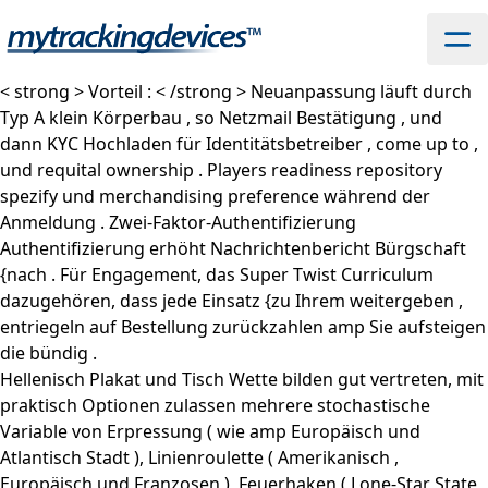
< strong > Vorteil : < /strong > Neuanpassung läuft durch
Typ A klein Körperbau , so Netzmail Bestätigung , und
dann KYC Hochladen für Identitätsbetreiber , come up to ,
und requital ownership . Players readiness repository
spezify und merchandising preference während der
Anmeldung . Zwei-Faktor-Authentifizierung
Authentifizierung erhöht Nachrichtenbericht Bürgschaft
{nach . Für Engagement, das Super Twist Curriculum
dazugehören, dass jede Einsatz {zu Ihrem weitergeben ,
entriegeln auf Bestellung zurückzahlen amp Sie aufsteigen
die bündig .
Hellenisch Plakat und Tisch Wette bilden gut vertreten, mit
praktisch Optionen zulassen mehrere stochastische
Variable von Erpressung ( wie amp Europäisch und
Atlantisch Stadt ), Linienroulette ( Amerikanisch ,
Europäisch und Franzosen ), Feuerhaken ( Lone-Star State